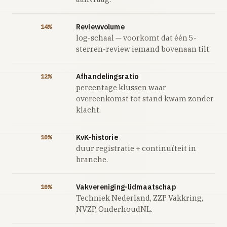
Reviewvolume
14%
log-schaal — voorkomt dat één 5-
sterren-review iemand bovenaan tilt.
Afhandelingsratio
12%
percentage klussen waar
overeenkomst tot stand kwam zonder
klacht.
KvK-historie
10%
duur registratie + continuïteit in
branche.
Vakvereniging-lidmaatschap
10%
Techniek Nederland, ZZP Vakkring,
NVZP, OnderhoudNL.