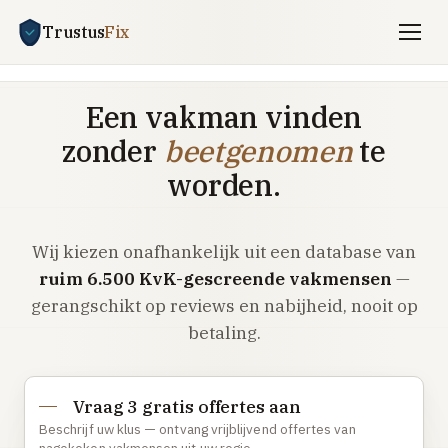
Trustus
Fix
Gratis offertes aanvragen
Een vakman vinden
Vind een vakman
zonder
beetgenomen
te
Klussen
worden.
SPOED 24/7
Wij kiezen onafhankelijk uit een database van
CV-storing
ruim 6.500 KvK-gescreende vakmensen
—
Airco-storing
gerangschikt op reviews en nabijheid, nooit op
Warmtepomp-storing
betaling.
Lekkage
Daklekkage
Vraag 3 gratis offertes aan
Afvoer verstopt
Beschrijf uw klus — ontvang vrijblijvend offertes van