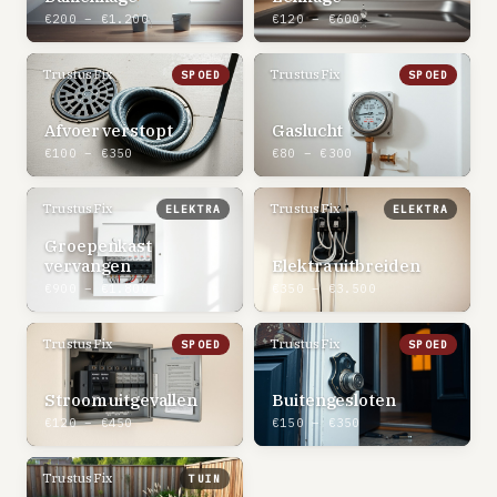
€200 – €1.200
€120 – €600
TrustusFix
TrustusFix
SPOED
SPOED
Afvoer verstopt
Gaslucht
€100 – €350
€80 – €300
TrustusFix
TrustusFix
ELEKTRA
ELEKTRA
Groepenkast
vervangen
Elektra uitbreiden
€900 – €1.800
€350 – €3.500
TrustusFix
TrustusFix
SPOED
SPOED
Stroom uitgevallen
Buitengesloten
€120 – €450
€150 – €350
TrustusFix
TUIN