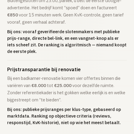
Buitengesloten om 23:00, paniek, u belt de eerste Google-
advertentie. Het bedrijf komt “spoed” doen en factureert
€850
voor 15 minuten werk. Geen KvK-controle, geen tarief
vooraf, geen verhaal achteraf.
Bij ons: vooraf geverifieerde slotenmakers met publieke
prijs-range, directe bel-link, en een vangnet-knop als er
iets scheef zit. De ranking is algoritmisch — niemand koopt
de eerste plek.
Prijstransparantie bij renovatie
Bij een badkamer-renovatie komen vier offertes binnen die
variëren van
€8.000
tot
€25.000
voor dezelfde ruimte.
Zonder referentiekader is het gokken welke eerlijk is en welke
bijgestreept om “te bieden”.
Bij ons: publieke prijsranges per klus-type, gebaseerd op
marktdata. Ranking op objectieve criteria (reviews,
responstijd, KvK-historie), niet op wie het meest betaalt.