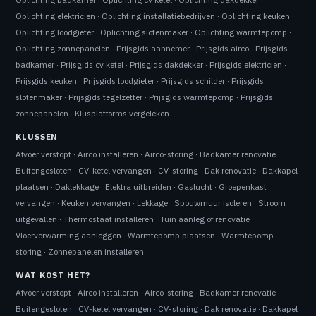
Oplichting elektricien
·
Oplichting installatiebedrijven
·
Oplichting keuken
·
Oplichting loodgieter
·
Oplichting slotenmaker
·
Oplichting warmtepomp
·
Oplichting zonnepanelen
·
Prijsgids aannemer
·
Prijsgids airco
·
Prijsgids
badkamer
·
Prijsgids cv ketel
·
Prijsgids dakdekker
·
Prijsgids elektricien
·
Prijsgids keuken
·
Prijsgids loodgieter
·
Prijsgids schilder
·
Prijsgids
slotenmaker
·
Prijsgids tegelzetter
·
Prijsgids warmtepomp
·
Prijsgids
zonnepanelen
·
Klusplatforms vergeleken
KLUSSEN
Afvoer verstopt
·
Airco installeren
·
Airco-storing
·
Badkamer renovatie
·
Buitengesloten
·
CV-ketel vervangen
·
CV-storing
·
Dak renovatie
·
Dakkapel
plaatsen
·
Daklekkage
·
Elektra uitbreiden
·
Gaslucht
·
Groepenkast
vervangen
·
Keuken vervangen
·
Lekkage
·
Spouwmuur isoleren
·
Stroom
uitgevallen
·
Thermostaat installeren
·
Tuin aanleg of renovatie
·
Vloerverwarming aanleggen
·
Warmtepomp plaatsen
·
Warmtepomp-
storing
·
Zonnepanelen installeren
WAT KOST HET?
Afvoer verstopt
·
Airco installeren
·
Airco-storing
·
Badkamer renovatie
·
Buitengesloten
·
CV-ketel vervangen
·
CV-storing
·
Dak renovatie
·
Dakkapel