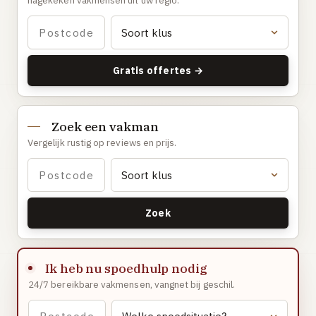
nagekeken vakmensen uit uw regio.
Gaslucht
Stroom uitgevallen
Buitengesloten
Gratis offertes →
VERBOUW
Badkamer renovatie
Zoek een vakman
Keuken vervangen
Vergelijk rustig op reviews en prijs.
Dakkapel plaatsen
Dak renovatie
TUIN
Zoek
Tuin aanleg of renovatie
VERWARMING & KLIMAAT
Ik heb nu spoedhulp nodig
CV-ketel vervangen
24/7 bereikbare vakmensen, vangnet bij geschil.
Warmtepomp plaatsen