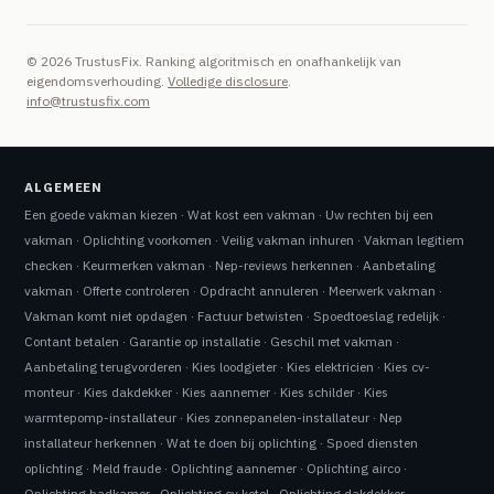
© 2026 TrustusFix. Ranking algoritmisch en onafhankelijk van
eigendomsverhouding.
Volledige disclosure
.
info@trustusfix.com
ALGEMEEN
Een goede vakman kiezen
·
Wat kost een vakman
·
Uw rechten bij een
vakman
·
Oplichting voorkomen
·
Veilig vakman inhuren
·
Vakman legitiem
checken
·
Keurmerken vakman
·
Nep-reviews herkennen
·
Aanbetaling
vakman
·
Offerte controleren
·
Opdracht annuleren
·
Meerwerk vakman
·
Vakman komt niet opdagen
·
Factuur betwisten
·
Spoedtoeslag redelijk
·
Contant betalen
·
Garantie op installatie
·
Geschil met vakman
·
Aanbetaling terugvorderen
·
Kies loodgieter
·
Kies elektricien
·
Kies cv-
monteur
·
Kies dakdekker
·
Kies aannemer
·
Kies schilder
·
Kies
warmtepomp-installateur
·
Kies zonnepanelen-installateur
·
Nep
installateur herkennen
·
Wat te doen bij oplichting
·
Spoed diensten
oplichting
·
Meld fraude
·
Oplichting aannemer
·
Oplichting airco
·
Oplichting badkamer
·
Oplichting cv ketel
·
Oplichting dakdekker
·