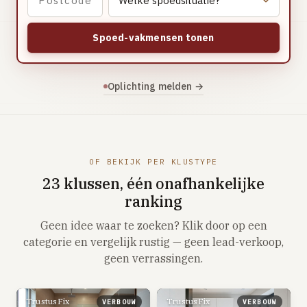
Vloerverwarming aanleggen
Airco installeren
Spoed-vakmensen tonen
Thermostaat installeren
ENERGIE
Oplichting melden →
Zonnepanelen installeren
Spouwmuur isoleren
ELEKTRA
OF BEKIJK PER KLUSTYPE
Groepenkast vervangen
23 klussen, één onafhankelijke
Elektra uitbreiden
ranking
Geen idee waar te zoeken? Klik door op een
Volledig overzicht — alle 23 klussen & prijsranges →
categorie en vergelijk rustig — geen lead-verkoop,
23 klussen · publieke ranking
geen verrassingen.
Tools
TrustusFix
TrustusFix
VERBOUW
VERBOUW