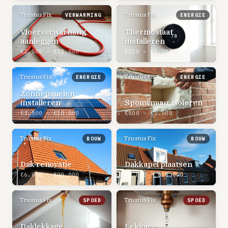
TrustusFix
TrustusFix
VERWARMING
ENERGIE
Vloerverwarming
Thermostaat
aanleggen
installeren
€2.500 – €12.000
€250 – €1.500
TrustusFix
TrustusFix
ENERGIE
ENERGIE
Zonnepanelen
installeren
Spouwmuur isoleren
€3.500 – €10.000
€800 – €2.500
TrustusFix
TrustusFix
BOUW
BOUW
Dak renovatie
Dakkapel plaatsen
€6.000 – €20.000
€8.000 – €18.000
TrustusFix
TrustusFix
SPOED
SPOED
Daklekkage
Lekkage