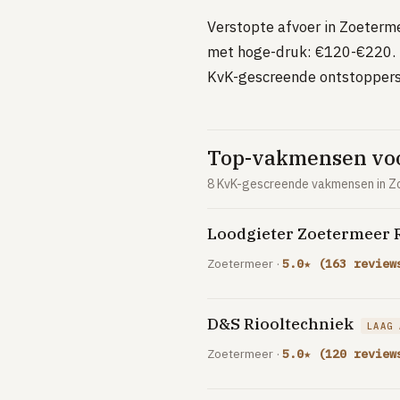
Verstopte afvoer in Zoeterm
met hoge-druk: €120-€220. 
KvK-gescreende ontstoppers
Top-vakmensen voo
8 KvK-gescreende vakmensen in Zo
Loodgieter Zoetermeer R
Zoetermeer ·
5.0★ (163 review
D&S Riooltechniek
LAAG 
Zoetermeer ·
5.0★ (120 review