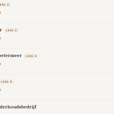
AAG A
)
r
LAAG A
)
Zoetermeer
LAAG A
)
LAAG B
)
nderhoudsbedrijf