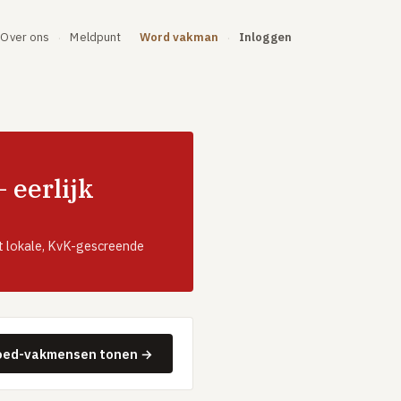
Over ons
Meldpunt
Word vakman
Inloggen
·
·
 eerlijk
t lokale, KvK-gescreende
oed-vakmensen tonen →