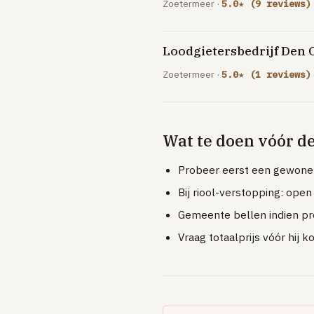
Zoetermeer ·
5.0★ (9 reviews)
Loodgietersbedrijf Den
Zoetermeer ·
5.0★ (1 reviews)
Wat te doen vóór d
Probeer eerst een gewone o
Bij riool-verstopping: ope
Gemeente bellen indien pro
Vraag totaalprijs vóór hij 