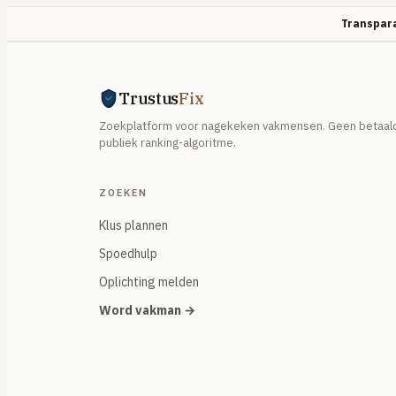
Transpara
Trustus
Fix
Zoekplatform voor nagekeken vakmensen. Geen betaald
publiek ranking-algoritme.
ZOEKEN
Klus plannen
Spoedhulp
Oplichting melden
Word vakman →