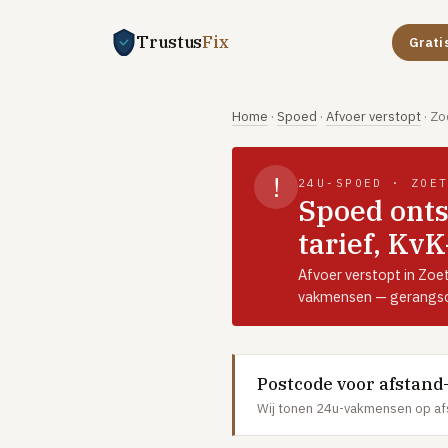
Trustus
Fix
Grati
Home
·
Spoed
·
Afvoer verstopt
·
Zo
!
24U-SPOED · ZOE
Spoed onts
tarief, Kv
Afvoer verstopt in Zoe
vakmensen — gerangsch
Postcode voor afstand
Wij tonen 24u-vakmensen op af