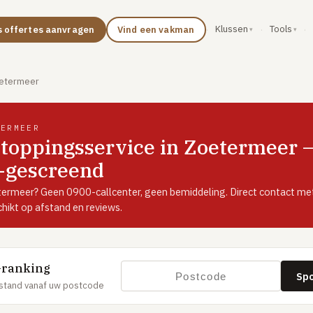
Klussen
Tools
s offertes aanvragen
Vind een vakman
·
·
·
etermeer
TERMEER
toppingsservice in Zoetermeer —
K-gescreend
termeer? Geen 0900-callcenter, geen bemiddeling. Direct contact me
ikt op afstand en reviews.
-ranking
Sp
stand vanaf uw postcode