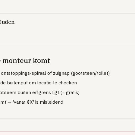
 Ouden
e monteur komt
ntstoppings-spiraal of zuignap (gootsteen/toilet)
n de buitenput om locatie te checken
bleem buiten erfgrens ligt (= gratis)
komt — 'vanaf €X' is misleidend