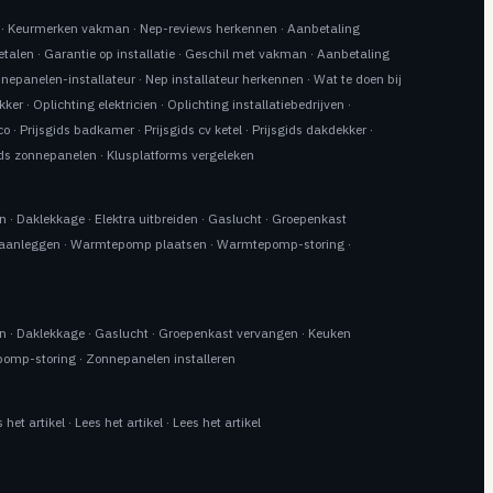
·
Keurmerken vakman
·
Nep-reviews herkennen
·
Aanbetaling
etalen
·
Garantie op installatie
·
Geschil met vakman
·
Aanbetaling
nnepanelen-installateur
·
Nep installateur herkennen
·
Wat te doen bij
kker
·
Oplichting elektricien
·
Oplichting installatiebedrijven
·
co
·
Prijsgids badkamer
·
Prijsgids cv ketel
·
Prijsgids dakdekker
·
ids zonnepanelen
·
Klusplatforms vergeleken
en
·
Daklekkage
·
Elektra uitbreiden
·
Gaslucht
·
Groepenkast
 aanleggen
·
Warmtepomp plaatsen
·
Warmtepomp-storing
·
en
·
Daklekkage
·
Gaslucht
·
Groepenkast vervangen
·
Keuken
omp-storing
·
Zonnepanelen installeren
 het artikel
·
Lees het artikel
·
Lees het artikel