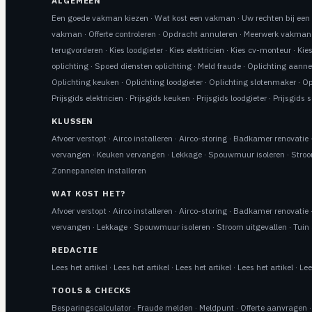
ALGEMEEN
Een goede vakman kiezen
·
Wat kost een vakman
·
Uw rechten bij ee
vakman
·
Offerte controleren
·
Opdracht annuleren
·
Meerwerk vakman
terugvorderen
·
Kies loodgieter
·
Kies elektricien
·
Kies cv-monteur
·
Kie
oplichting
·
Spoed diensten oplichting
·
Meld fraude
·
Oplichting aann
Oplichting keuken
·
Oplichting loodgieter
·
Oplichting slotenmaker
·
Op
Prijsgids elektricien
·
Prijsgids keuken
·
Prijsgids loodgieter
·
Prijsgids 
KLUSSEN
Afvoer verstopt
·
Airco installeren
·
Airco-storing
·
Badkamer renovatie
vervangen
·
Keuken vervangen
·
Lekkage
·
Spouwmuur isoleren
·
Stroo
Zonnepanelen installeren
WAT KOST HET?
Afvoer verstopt
·
Airco installeren
·
Airco-storing
·
Badkamer renovatie
vervangen
·
Lekkage
·
Spouwmuur isoleren
·
Stroom uitgevallen
·
Tuin 
REDACTIE
Lees het artikel
·
Lees het artikel
·
Lees het artikel
·
Lees het artikel
·
Lee
TOOLS & CHECKS
Besparingscalculator
·
Fraude melden
·
Meldpunt
·
Offerte aanvragen