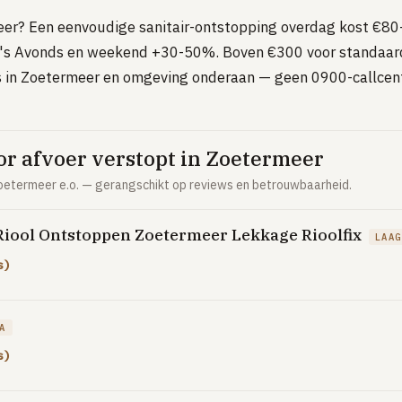
eer? Een eenvoudige sanitair-ontstopping overdag kost €80
's Avonds en weekend +30-50%. Boven €300 voor standaard 
 in Zoetermeer en omgeving onderaan — geen 0900-callcent
r afvoer verstopt in Zoetermeer
etermeer e.o. — gerangschikt op reviews en betrouwbaarheid.
iool Ontstoppen Zoetermeer Lekkage Rioolfix
LAAG
s)
A
s)