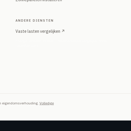
ANDERE DIENSTEN
Vaste lasten vergelijken ↗
Energie, internet, mobiel — onafhankelijke vergelijker onder
hetzelfde merk
van eigendomsverhouding.
Volledige