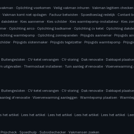
n vakman
·
Oplichting voorkomen
·
Veilig vakman inhuren
·
Vakman legitiem checken
·
Vakman komt niet opdagen
·
Factuur betwisten
·
Spoedtoeslag redelijk
·
Contant b
s dakdekker
·
Kies aannemer
·
Kies schilder
·
Kies warmtepomp-installateur
·
Kies zo
emer
·
Oplichting airco
·
Oplichting badkamer
·
Oplichting cv ketel
·
Oplichting dakde
lichting warmtepomp
·
Oplichting zonnepanelen
·
Prijsgids aannemer
·
Prijsgids air
schilder
·
Prijsgids slotenmaker
·
Prijsgids tegelzetter
·
Prijsgids warmtepomp
·
Prijsg
·
Buitengesloten
·
CV-ketel vervangen
·
CV-storing
·
Dak renovatie
·
Dakkapel plaats
m uitgevallen
·
Thermostaat installeren
·
Tuin aanleg of renovatie
·
Vloerverwarming
·
Buitengesloten
·
CV-ketel vervangen
·
CV-storing
·
Dak renovatie
·
Dakkapel plaats
aanleg of renovatie
·
Vloerverwarming aanleggen
·
Warmtepomp plaatsen
·
Warmtep
s het artikel
·
Lees het artikel
·
Lees het artikel
·
Lees het artikel
·
Lees het artikel
·
Lees
·
Prijscheck
·
Spoedhulp
·
Subsidiechecker
·
Vakmensen zoeken