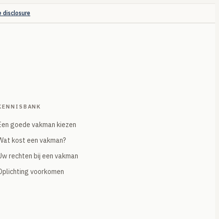
e disclosure
KENNISBANK
Een goede vakman kiezen
Wat kost een vakman?
Uw rechten bij een vakman
Oplichting voorkomen