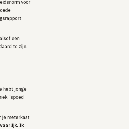
heidsnorm voor
 goede
ngsrapport
alsof een
aard te zijn.
Je hebt jonge
aniek “spoed
r je meterkast
aarlijk. Ik