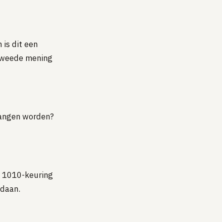
 is dit een
 tweede mening
vangen worden?
N 1010-keuring
edaan.