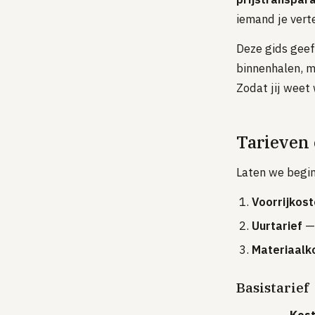
iemand je vert
Deze gids geeft
binnenhalen, m
Zodat jij weet 
Tarieven 
Laten we begin
Voorrijkos
Uurtarief
— 
Materiaalk
Basistarief