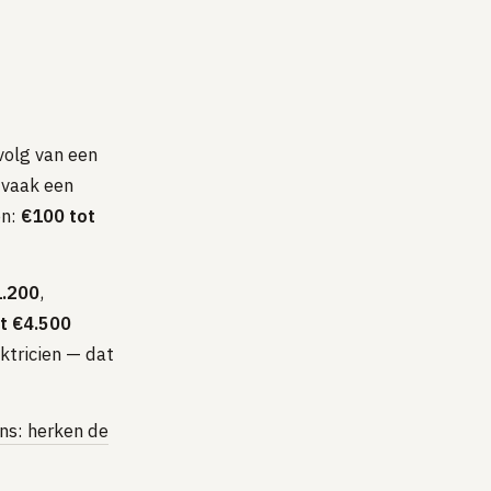
volg van een
 vaak een
en:
€100 tot
1.200
,
t €4.500
ektricien — dat
ens: herken de