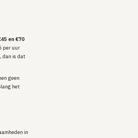
€45 en €70
5 per uur
, dan is dat
nen geen
olang het
zaamheden in