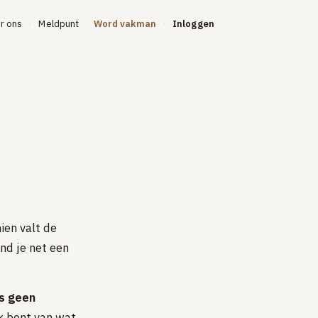
r ons
Meldpunt
Word vakman
Inloggen
·
·
ien valt de
nd je net een
is geen
k bent van wat