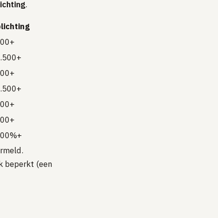
ichting
.
lichting
00+
.500+
00+
.500+
00+
00+
200%+
ermeld.
k beperkt (een