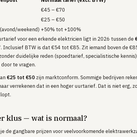
tenpost
Normaal tarief (excl. BTW)
€45 – €70
€25 – €50
 (avond/weekend)
+50% tot +100%
rtarief voor een erkende elektricien ligt in 2026 tussen de
W
. Inclusief BTW is dat €54 tot €85. Zit iemand boven de €8
onder duidelijke reden (spoedtarief, specialistische kennis)
 door te vragen.
van
€25 tot €50
zijn marktconform. Sommige bedrijven reke
aar verrekenen dat in een hoger uurtarief. Dat is niet erg, z
lopt.
er klus — wat is normaal?
 je de gangbare prijzen voor veelvoorkomende elektrawerk