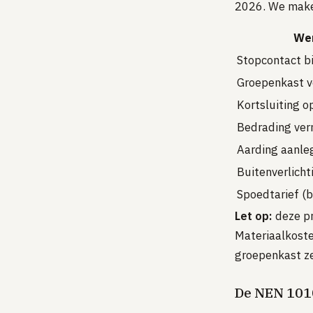
2026. We make
We
Stopcontact b
Groepenkast v
Kortsluiting o
Bedrading ver
Aarding aanle
Buitenverlich
Spoedtarief (b
Let op:
deze pr
Materiaalkoste
groepenkast ze
De NEN 101