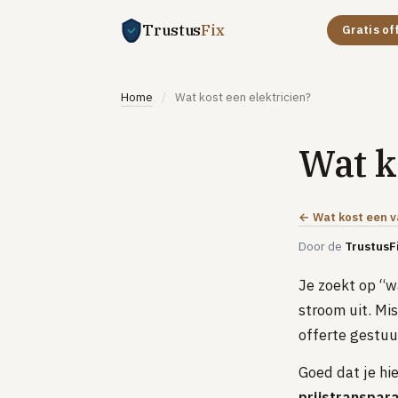
Trustus
Fix
Gratis of
Home
/
Wat kost een elektricien?
Wat k
← Wat kost een 
Door de
TrustusF
Je zoekt op “w
stroom uit. Mis
offerte gestuur
Goed dat je hi
prijstranspara