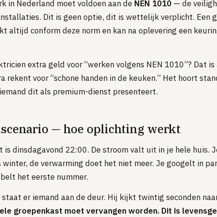
rk in Nederland moet voldoen aan de
NEN 1010
— de veilig
stallaties. Dit is geen optie, dit is wettelijk verplicht. Een
rkt altijd conform deze norm en kan na oplevering een keuri
ktricien extra geld voor “werken volgens NEN 1010”? Dat is 
ra rekent voor “schone handen in de keuken.” Het hoort stand
 iemand dit als premium-dienst presenteert.
scenario — hoe oplichting werkt
et is dinsdagavond 22:00. De stroom valt uit in je hele huis. 
is winter, de verwarming doet het niet meer. Je googelt in p
n belt het eerste nummer.
 staat er iemand aan de deur. Hij kijkt twintig seconden naa
ele groepenkast moet vervangen worden. Dit is levensgev