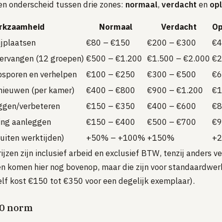
n onderscheid tussen drie zones:
normaal
,
verdacht
en
opl
rkzaamheid
Normaal
Verdacht
Op
ijplaatsen
€80 – €150
€200 – €300
€4
ervangen (12 groepen)
€500 – €1.200
€1.500 – €2.000
€2
psporen en verhelpen
€100 – €250
€300 – €500
€6
nieuwen (per kamer)
€400 – €800
€900 – €1.200
€1
ggen/verbeteren
€150 – €350
€400 – €600
€8
ting aanleggen
€150 – €400
€500 – €700
€9
uiten werktijden)
+50% – +100%
+150%
+
ijzen zijn inclusief arbeid en exclusief BTW, tenzij anders v
n komen hier nog bovenop, maar die zijn voor standaardwer
lf kost €150 tot €350 voor een degelijk exemplaar).
0 norm