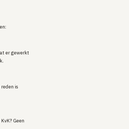
en:
dat er gewerkt
k.
 reden is
n KvK? Geen