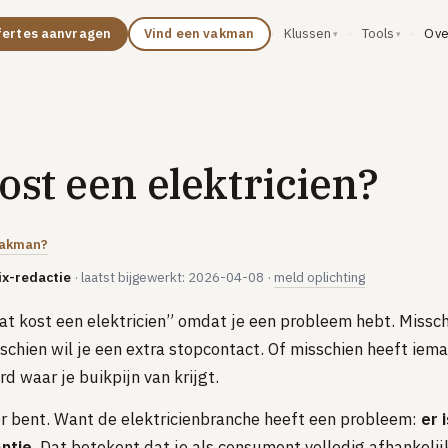
Ove
fertes aanvragen
Vind een vakman
·
Klussen
·
Tools
·
ost een elektricien?
vakman?
ix-redactie
· laatst bijgewerkt: 2026-04-08 ·
meld oplichting
at kost een elektricien” omdat je een probleem hebt. Missch
schien wil je een extra stopcontact. Of misschien heeft iema
d waar je buikpijn van krijgt.
er bent. Want de elektricienbranche heeft een probleem:
er 
ntie.
Dat betekent dat je als consument volledig afhankelij