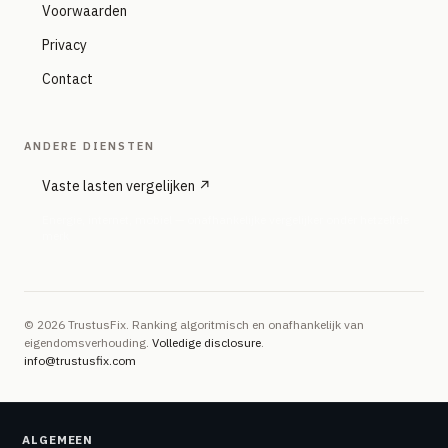
Voorwaarden
Privacy
Contact
ANDERE DIENSTEN
Vaste lasten vergelijken ↗
Energie, internet, mobiel — onafhankelijke vergelijker onder hetzelfde
merk
© 2026 TrustusFix. Ranking algoritmisch en onafhankelijk van
eigendomsverhouding.
Volledige disclosure
.
info@trustusfix.com
ALGEMEEN