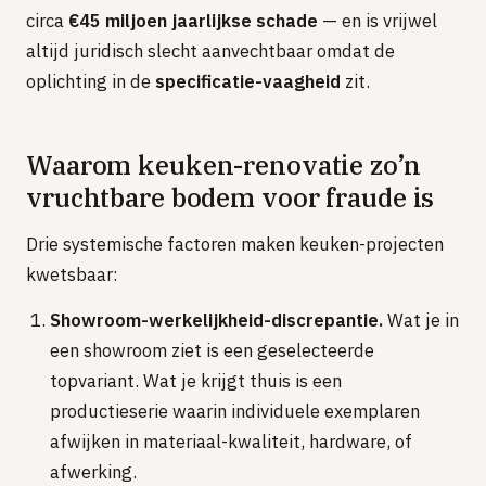
circa
€45 miljoen jaarlijkse schade
— en is vrijwel
GRATIS TOOLS
altijd juridisch slecht aanvechtbaar omdat de
Eerlijke-prijs-checker
oplichting in de
specificatie-vaagheid
zit.
Besparingscalculator
Subsidie-checker
Waarom keuken-renovatie zo’n
Over ons
vruchtbare bodem voor fraude is
Meldpunt
Word vakman
Drie systemische factoren maken keuken-projecten
Inloggen
kwetsbaar:
Showroom-werkelijkheid-discrepantie.
Wat je in
een showroom ziet is een geselecteerde
topvariant. Wat je krijgt thuis is een
productieserie waarin individuele exemplaren
afwijken in materiaal-kwaliteit, hardware, of
afwerking.