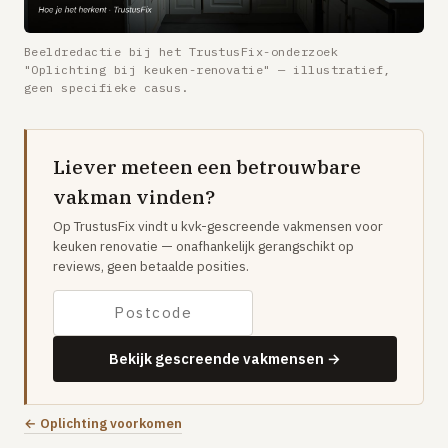
Gaslucht
Stroom uitgevallen
Beeldredactie bij het TrustusFix-onderzoek
"Oplichting bij keuken-renovatie" — illustratief,
Buitengesloten
geen specifieke casus.
VERBOUW
Badkamer renovatie
Liever meteen een betrouwbare
Keuken vervangen
vakman vinden?
Dakkapel plaatsen
Op TrustusFix vindt u kvk-gescreende vakmensen voor
keuken renovatie — onafhankelijk gerangschikt op
Dak renovatie
reviews, geen betaalde posities.
TUIN
Tuin aanleg of renovatie
Bekijk gescreende vakmensen →
VERWARMING & KLIMAAT
CV-ketel vervangen
← Oplichting voorkomen
Warmtepomp plaatsen