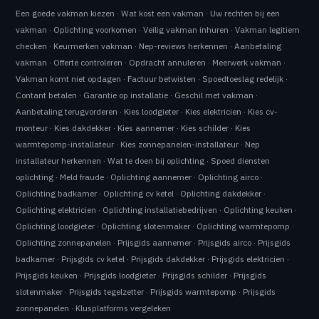
Een goede vakman kiezen
·
Wat kost een vakman
·
Uw rechten bij een
vakman
·
Oplichting voorkomen
·
Veilig vakman inhuren
·
Vakman legitiem
checken
·
Keurmerken vakman
·
Nep-reviews herkennen
·
Aanbetaling
vakman
·
Offerte controleren
·
Opdracht annuleren
·
Meerwerk vakman
·
Vakman komt niet opdagen
·
Factuur betwisten
·
Spoedtoeslag redelijk
·
Contant betalen
·
Garantie op installatie
·
Geschil met vakman
·
Aanbetaling terugvorderen
·
Kies loodgieter
·
Kies elektricien
·
Kies cv-
monteur
·
Kies dakdekker
·
Kies aannemer
·
Kies schilder
·
Kies
warmtepomp-installateur
·
Kies zonnepanelen-installateur
·
Nep
installateur herkennen
·
Wat te doen bij oplichting
·
Spoed diensten
oplichting
·
Meld fraude
·
Oplichting aannemer
·
Oplichting airco
·
Oplichting badkamer
·
Oplichting cv ketel
·
Oplichting dakdekker
·
Oplichting elektricien
·
Oplichting installatiebedrijven
·
Oplichting keuken
·
Oplichting loodgieter
·
Oplichting slotenmaker
·
Oplichting warmtepomp
·
Oplichting zonnepanelen
·
Prijsgids aannemer
·
Prijsgids airco
·
Prijsgids
badkamer
·
Prijsgids cv ketel
·
Prijsgids dakdekker
·
Prijsgids elektricien
·
Prijsgids keuken
·
Prijsgids loodgieter
·
Prijsgids schilder
·
Prijsgids
slotenmaker
·
Prijsgids tegelzetter
·
Prijsgids warmtepomp
·
Prijsgids
zonnepanelen
·
Klusplatforms vergeleken