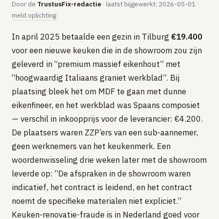
Door de
TrustusFix-redactie
· laatst bijgewerkt: 2026-05-01 ·
Vloerverwarming aanleggen
meld oplichting
Airco installeren
In april 2025 betaalde een gezin in Tilburg
€19.400
Thermostaat installeren
voor een nieuwe keuken die in de showroom zou zijn
ENERGIE
geleverd in “premium massief eikenhout” met
Zonnepanelen installeren
“hoogwaardig Italiaans graniet werkblad”. Bij
plaatsing bleek het om MDF te gaan met dunne
Spouwmuur isoleren
eikenfineer, en het werkblad was Spaans composiet
ELEKTRA
— verschil in inkoopprijs voor de leverancier: €4.200.
Groepenkast vervangen
De plaatsers waren ZZP’ers van een sub-aannemer,
Elektra uitbreiden
geen werknemers van het keukenmerk. Een
woordenwisseling drie weken later met de showroom
Volledig overzicht — alle 23 klussen & prijsranges →
leverde op: “De afspraken in de showroom waren
23 klussen · publieke ranking
indicatief, het contract is leidend, en het contract
noemt de specifieke materialen niet expliciet.”
Tools
Keuken-renovatie-fraude is in Nederland goed voor