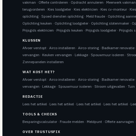
vakman
·
Offerte controleren
·
Opdracht annuleren
·
Meerwerk vakman
terugvorderen
·
Kies loodgieter
·
Kies elektricien
·
Kies cv-monteur
·
Kie
oplichting
·
Spoed diensten oplichting
·
Meld fraude
·
Oplichting aann
Oplichting keuken
·
Oplichting loodgieter
·
Oplichting slotenmaker
·
Op
Prijsgids elektricien
·
Prijsgids keuken
·
Prijsgids loodgieter
·
Prijsgids 
KLUSSEN
Afvoer verstopt
·
Airco installeren
·
Airco-storing
·
Badkamer renovatie
vervangen
·
Keuken vervangen
·
Lekkage
·
Spouwmuur isoleren
·
Stroo
Zonnepanelen installeren
WAT KOST HET?
Afvoer verstopt
·
Airco installeren
·
Airco-storing
·
Badkamer renovatie
vervangen
·
Lekkage
·
Spouwmuur isoleren
·
Stroom uitgevallen
·
Tuin 
REDACTIE
Lees het artikel
·
Lees het artikel
·
Lees het artikel
·
Lees het artikel
·
Lee
TOOLS & CHECKS
Besparingscalculator
·
Fraude melden
·
Meldpunt
·
Offerte aanvragen
OVER TRUSTUSFIX