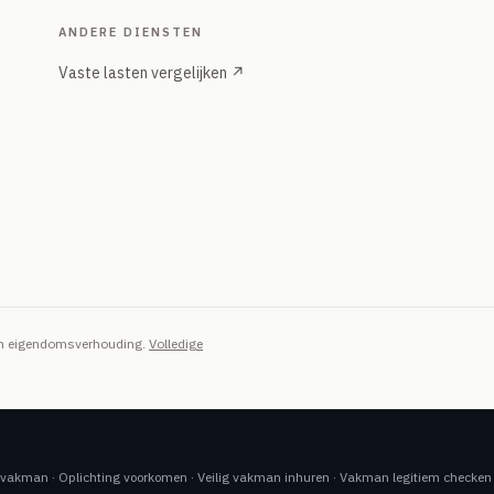
ANDERE DIENSTEN
Vaste lasten vergelijken ↗
Energie, internet, mobiel — onafhankelijke vergelijker onder
hetzelfde merk
van eigendomsverhouding.
Volledige
n vakman
·
Oplichting voorkomen
·
Veilig vakman inhuren
·
Vakman legitiem checken