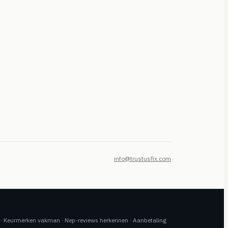
info@trustusfix.com
·
Keurmerken vakman
·
Nep-reviews herkennen
·
Aanbetaling