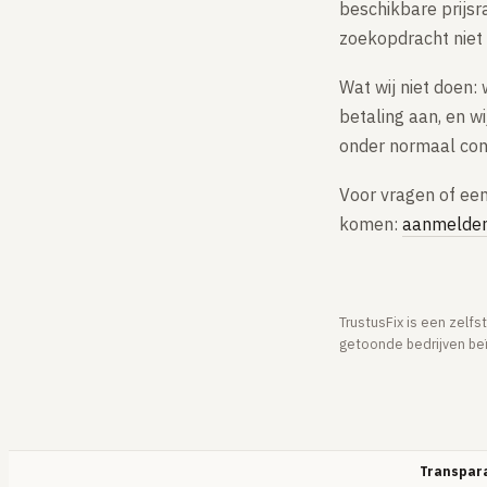
beschikbare prijsr
zoekopdracht niet
Wat wij niet doen:
betaling aan, en w
onder normaal co
Voor vragen of een
komen:
aanmelde
TrustusFix is een zelfs
getoonde bedrijven be
Transpara