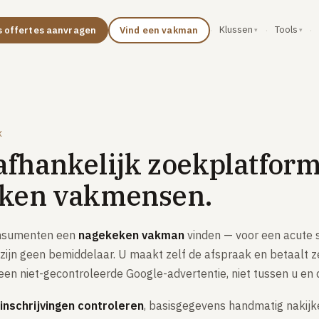
Klussen
Tools
s offertes aanvragen
Vind een vakman
·
·
·
X
fhankelijk zoekplatform
ken vakmensen.
onsumenten een
nagekeken vakman
vinden — voor een acute s
zijn geen bemiddelaar. U maakt zelf de afspraak en betaalt zel
een niet-gecontroleerde Google-advertentie, niet tussen u en
inschrijvingen controleren
, basisgegevens handmatig nakijk