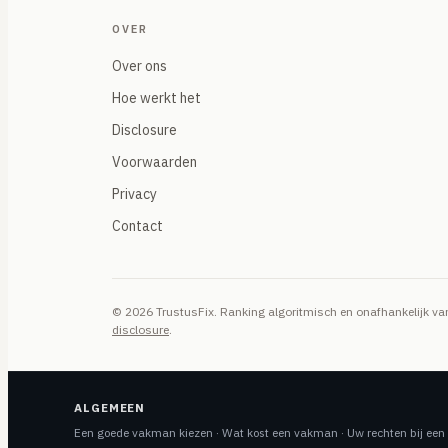
OVER
Over ons
Hoe werkt het
Disclosure
Voorwaarden
Privacy
Contact
© 2026 TrustusFix. Ranking algoritmisch en onafhankelijk 
disclosure
.
ALGEMEEN
Een goede vakman kiezen
·
Wat kost een vakman
·
Uw rechten bij ee