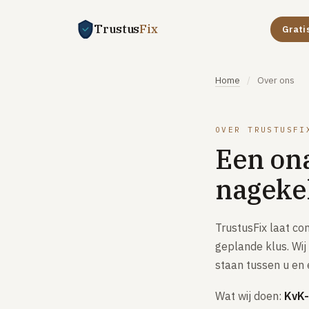
Trustus
Fix
Grati
Home
/
Over ons
OVER TRUSTUSFI
Een ona
nageke
TrustusFix laat c
geplande klus. Wij 
staan tussen u en 
Wat wij doen:
KvK-