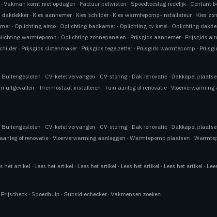
·
Vakman komt niet opdagen
·
Factuur betwisten
·
Spoedtoeslag redelijk
·
Contant b
s dakdekker
·
Kies aannemer
·
Kies schilder
·
Kies warmtepomp-installateur
·
Kies zo
emer
·
Oplichting airco
·
Oplichting badkamer
·
Oplichting cv ketel
·
Oplichting dakde
lichting warmtepomp
·
Oplichting zonnepanelen
·
Prijsgids aannemer
·
Prijsgids air
schilder
·
Prijsgids slotenmaker
·
Prijsgids tegelzetter
·
Prijsgids warmtepomp
·
Prijsg
·
Buitengesloten
·
CV-ketel vervangen
·
CV-storing
·
Dak renovatie
·
Dakkapel plaats
m uitgevallen
·
Thermostaat installeren
·
Tuin aanleg of renovatie
·
Vloerverwarming
·
Buitengesloten
·
CV-ketel vervangen
·
CV-storing
·
Dak renovatie
·
Dakkapel plaats
aanleg of renovatie
·
Vloerverwarming aanleggen
·
Warmtepomp plaatsen
·
Warmtep
s het artikel
·
Lees het artikel
·
Lees het artikel
·
Lees het artikel
·
Lees het artikel
·
Lees
·
Prijscheck
·
Spoedhulp
·
Subsidiechecker
·
Vakmensen zoeken