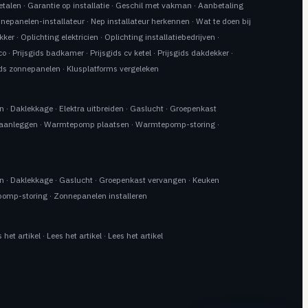
etalen
·
Garantie op installatie
·
Geschil met vakman
·
Aanbetaling
nnepanelen-installateur
·
Nep installateur herkennen
·
Wat te doen bij
kker
·
Oplichting elektricien
·
Oplichting installatiebedrijven
·
co
·
Prijsgids badkamer
·
Prijsgids cv ketel
·
Prijsgids dakdekker
·
ids zonnepanelen
·
Klusplatforms vergeleken
en
·
Daklekkage
·
Elektra uitbreiden
·
Gaslucht
·
Groepenkast
 aanleggen
·
Warmtepomp plaatsen
·
Warmtepomp-storing
·
en
·
Daklekkage
·
Gaslucht
·
Groepenkast vervangen
·
Keuken
omp-storing
·
Zonnepanelen installeren
 het artikel
·
Lees het artikel
·
Lees het artikel