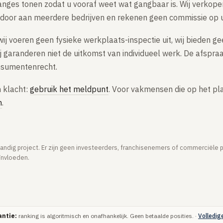
anges tonen zodat u vooraf weet wat gangbaar is. Wij verkop
 door aan meerdere bedrijven en rekenen geen commissie op 
 wij voeren geen fysieke werkplaats-inspectie uit, wij bieden g
ij garanderen niet de uitkomst van individueel werk. De afspra
nsumentenrecht.
 klacht:
gebruik het meldpunt
. Voor vakmensen die op het pl
n
.
tandig project. Er zijn geen investeerders, franchisenemers of commerciële 
ïnvloeden.
ntie:
ranking is algoritmisch en onafhankelijk. Geen betaalde posities. ·
Volledig