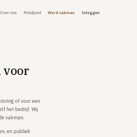
Over ons
Meldpunt
Word vakman
Inloggen
·
·
 voor
toring of voor een
f het bedrijf. Wij
 de vakman.
en, en publiek