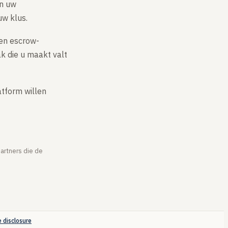
en uw
uw klus.
een escrow-
ak die u maakt valt
atform willen
partners die de
e disclosure