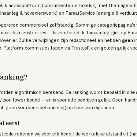
ijk adviesplatform (consumenten + zakelijk), met themagericht
inaanleg & hovenierswerk) en ParaatService (energie & verduur
ereren commercieel zelfstandig. Sommige categoriepagina's 
naar deze zustersites — bijvoorbeeld de
tuinaanleg-gids op Par
hovenier
. Zulke verwijzingen zijn redactioneel en hebben
geen
i
 Platform-commissies lopen via TrustusFix en gelden gelijk voo
ranking?
orden algoritmisch berekend. De ranking wordt bepaald in drie
n Wilson lower bound — en is voor alle bedrijven gelijk. Geen han
t, geen voorkeursbehandeling op basis van eigendom.
al eerst
ostcode rekenen wij voor elk bedrijf de werkelijke afstand uit (ha