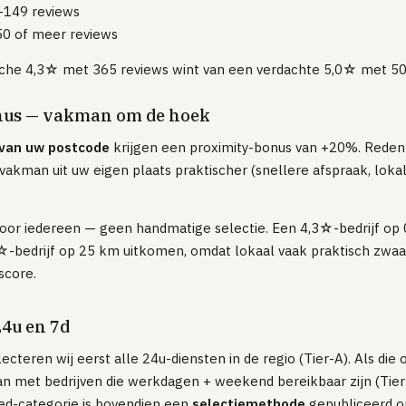
–149 reviews
50 of meer reviews
ische 4,3☆ met 365 reviews wint van een verdachte 5,0☆ met 50
nus — vakman om de hoek
van uw postcode
krijgen een proximity-bonus van +20%. Reden:
vakman uit uw eigen plaats praktischer (snellere afspraak, lokal
voor iedereen — geen handmatige selectie. Een 4,3☆-bedrijf op
-bedrijf op 25 km uitkomen, omdat lokaal vaak praktisch zwaar
score.
24u en 7d
ecteren wij eerst alle 24u-diensten in de regio (Tier-A). Als di
 aan met bedrijven die werkdagen + weekend bereikbaar zijn (Tier
oed-categorie is bovendien een
selectiemethode
gepubliceerd o