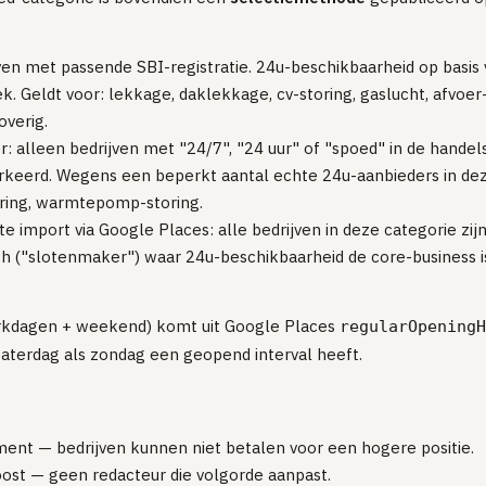
en met passende SBI-registratie. 24u-beschikbaarheid op basis
ek. Geldt voor: lekkage, daklekkage, cv-storing, gaslucht, afvoer
overig.
r: alleen bedrijven met "24/7", "24 uur" of "spoed" in de hand
rkeerd. Wegens een beperkt aantal echte 24u-aanbieders in d
oring, warmtepomp-storing.
e import via Google Places: alle bedrijven in deze categorie zij
h ("slotenmaker") waar 24u-beschikbaarheid de core-business is
werkdagen + weekend) komt uit Google Places
regularOpeningH
 zaterdag als zondag een geopend interval heeft.
ent — bedrijven kunnen niet betalen voor een hogere positie.
st — geen redacteur die volgorde aanpast.