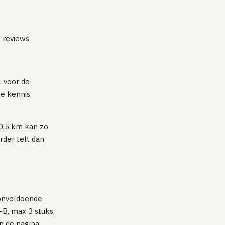
 reviews.
 voor de
e kennis,
 0,5 km kan zo
der telt dan
e onvoldoende
-B, max 3 stuks,
p de pagina