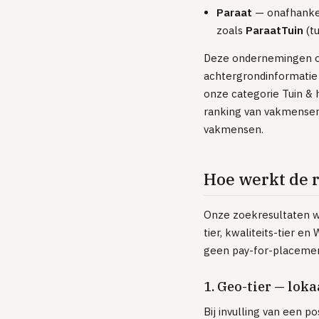
Paraat
— onafhankel
zoals
ParaatTuin
(tu
Deze ondernemingen op
achtergrondinformatie 
onze categorie
Tuin & 
ranking van vakmensen.
vakmensen.
Hoe werkt de 
Onze zoekresultaten w
tier, kwaliteits-tier e
geen pay-for-placemen
1. Geo-tier — loka
Bij invulling van een p