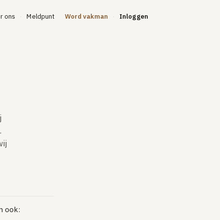
r ons
Meldpunt
Word vakman
Inloggen
·
·
j
.
ij
n ook: