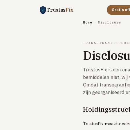
Trustus
Fix
Gratis of
Home
›
Disclosure
TRANSPARANTIE-DOC
Disclosu
TrustusFix is een on
bemiddelen niet, wij
Omdat transparantie 
zijn georganiseerd e
Holdingsstruc
TrustusFix maakt onder