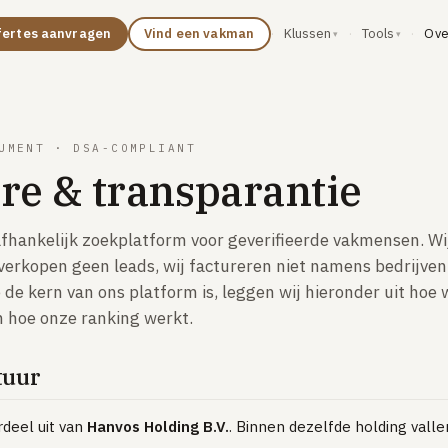
Ove
fertes aanvragen
Vind een vakman
·
Klussen
·
Tools
·
UMENT · DSA-COMPLIANT
re & transparantie
afhankelijk zoekplatform voor geverifieerde vakmensen. Wi
 verkopen geen leads, wij factureren niet namens bedrijven
de kern van ons platform is, leggen wij hieronder uit hoe w
n hoe onze ranking werkt.
tuur
deel uit van
Hanvos Holding B.V.
. Binnen dezelfde holding valle