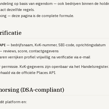
deling op basis van eigendom — ook bedrijven binnen de holdin
act dezelfde regels.
ing — deze pagina is de complete formule.
ificatie
 API
— bedrijfsnaam, KvK-nummer, SBI-code, oprichtingsdatum
 reviews, score, contactgegevens
en verrijken profiel vrijwillig na verificatie via e-mail
r permissie. KvK-gegevens zijn openbaar via het Handelsregister
ald via de officiële Places API.
horsing (DSA-compliant)
it platform en: