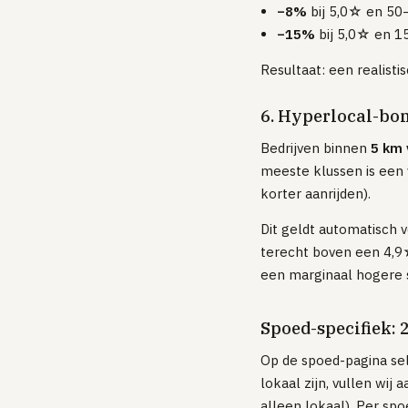
−8%
bij 5,0☆ en 50
−15%
bij 5,0☆ en 1
Resultaat: een realist
6. Hyperlocal-bo
Bedrijven binnen
5 km 
meeste klussen is een 
korter aanrijden).
Dit geldt automatisch 
terecht boven een 4,9☆
een marginaal hogere 
Spoed-specifiek: 
Op de
spoed-pagina
sel
lokaal zijn, vullen wij
alleen lokaal). Per sp