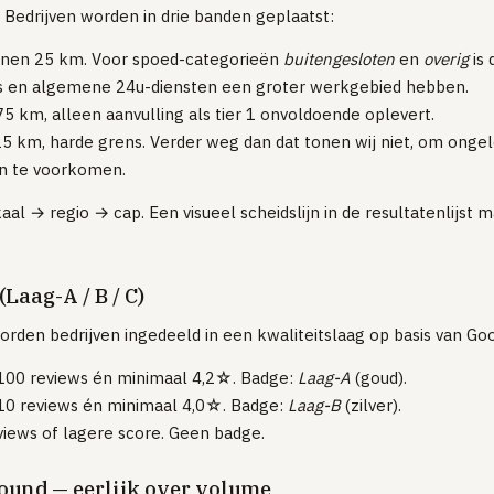
. Bedrijven worden in drie banden geplaatst:
nen 25 km. Voor spoed-categorieën
buitengesloten
en
overig
is 
 en algemene 24u-diensten een groter werkgebied hebben.
5 km, alleen aanvulling als tier 1 onvoldoende oplevert.
 km, harde grens. Verder weg dan dat tonen wij niet, om onge
n te voorkomen.
okaal → regio → cap. Een visueel scheidslijn in de resultatenlijst 
(Laag-A / B / C)
orden bedrijven ingedeeld in een kwaliteitslaag op basis van Go
00 reviews én minimaal 4,2☆. Badge:
Laag-A
(goud).
0 reviews én minimaal 4,0☆. Badge:
Laag-B
(zilver).
iews of lagere score. Geen badge.
ound — eerlijk over volume