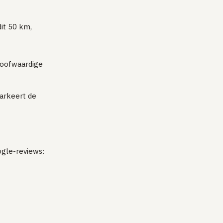
dit 50 km,
loofwaardige
markeert de
ogle-reviews: