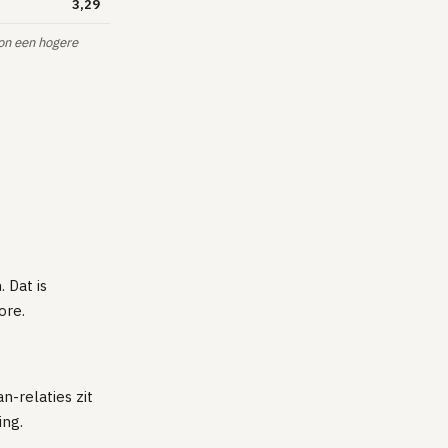
3,29
son een hogere
 Dat is
ore.
n-relaties zit
ing.