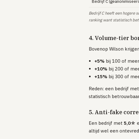
Bedrijf C (geanonimiseer
Bedrijf C heeft een hogere s
ranking want statistisch be
4. Volume-tier bo
Bovenop Wilson krijgen
+5%
bij 100 of meer
+10%
bij 200 of me
+15%
bij 300 of me
Reden: een bedrijf met
statistisch betrouwbaa
5. Anti-fake corr
Een bedrijf met
5,0☆
e
altijd wel een ontevred