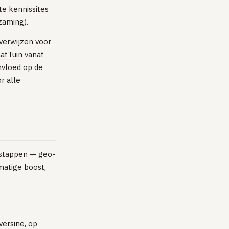
e kennissites
zaming).
verwijzen voor
aatTuin
vanaf
nvloed op de
r alle
 stappen — geo-
dmatige boost,
versine, op