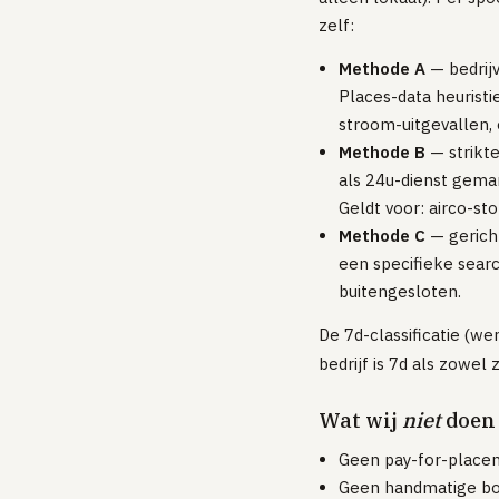
zelf:
Methode A
— bedrijv
Places-data heuristi
stroom-uitgevallen, 
Methode B
— strikte
als 24u-dienst gema
Geldt voor: airco-st
Methode C
— gericht
een specifieke searc
buitengesloten.
De 7d-classificatie (
bedrijf is 7d als zowel
Wat wij
niet
doen
Geen pay-for-placem
Geen handmatige boo