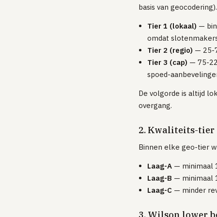
basis van geocodering)
Tier 1 (lokaal)
— bin
omdat slotenmakers
Tier 2 (regio)
— 25-7
Tier 3 (cap)
— 75-225
spoed-aanbevelinge
De volgorde is altijd l
overgang.
2. Kwaliteits-tier 
Binnen elke geo-tier w
Laag-A
— minimaal 1
Laag-B
— minimaal 1
Laag-C
— minder rev
3. Wilson lower b