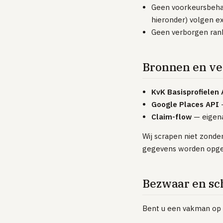
Geen voorkeursbehan
hieronder) volgen ex
Geen verborgen rank
Bronnen en ver
KvK Basisprofielen
Google Places API
—
Claim-flow
— eigenar
Wij scrapen niet zonde
gegevens worden opgeha
Bezwaar en sc
Bent u een vakman op d