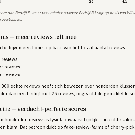
d)
26
4,2
core dan Bedrijf B, maar veel minder reviews; Bedrijf B krijgt op basis van Wil
trouwbaarder.
nus — meer reviews telt mee
 bedrijven een bonus op basis van het totaal aantal reviews:
 reviews
er reviews
er reviews
 300 echte reviews heeft zich bewezen over honderden klussen.
rder dan een bedrijf met 25 reviews, ongeacht de gemiddelde sc
ectie — verdacht-perfecte scores
n honderden reviews is fysiek onwaarschijnlijk — in echte vakma
en klant. Dat patroon duidt op fake-review-farms of cherry-pick