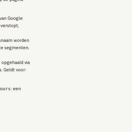
 van Google
-verstopt,
elsnaam worden
eze segmenten.
n opgehaald via
. Geldt voor:
: een
ours