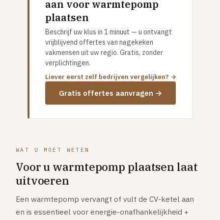
aan voor warmtepomp
GRATIS TOOLS
plaatsen
Eerlijke-prijs-checker
Beschrijf uw klus in 1 minuut — u ontvangt
Besparingscalculator
vrijblijvend offertes van nagekeken
vakmensen uit uw regio. Gratis, zonder
Subsidie-checker
verplichtingen.
Over ons
Liever eerst zelf bedrijven vergelijken? →
Meldpunt
Gratis offertes aanvragen →
Word vakman
Inloggen
WAT U MOET WETEN
Voor u warmtepomp plaatsen laat
uitvoeren
Een warmtepomp vervangt of vult de CV-ketel aan
en is essentieel voor energie-onafhankelijkheid +