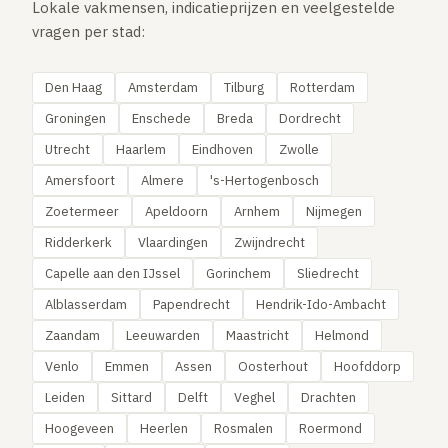
Lokale vakmensen, indicatieprijzen en veelgestelde
vragen per stad:
Den Haag
Amsterdam
Tilburg
Rotterdam
Groningen
Enschede
Breda
Dordrecht
Utrecht
Haarlem
Eindhoven
Zwolle
Amersfoort
Almere
's-Hertogenbosch
Zoetermeer
Apeldoorn
Arnhem
Nijmegen
Ridderkerk
Vlaardingen
Zwijndrecht
Capelle aan den IJssel
Gorinchem
Sliedrecht
Alblasserdam
Papendrecht
Hendrik-Ido-Ambacht
Zaandam
Leeuwarden
Maastricht
Helmond
Venlo
Emmen
Assen
Oosterhout
Hoofddorp
Leiden
Sittard
Delft
Veghel
Drachten
Hoogeveen
Heerlen
Rosmalen
Roermond