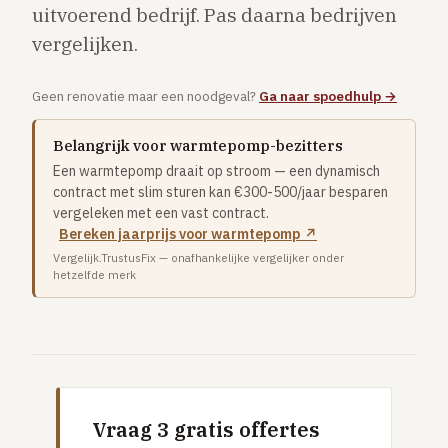
uitvoerend bedrijf. Pas daarna bedrijven
Vloerverwarming aanleggen
vergelijken.
Airco installeren
Thermostaat installeren
Geen renovatie maar een noodgeval?
Ga naar spoedhulp →
ENERGIE
Belangrijk voor warmtepomp-bezitters
Zonnepanelen installeren
Een warmtepomp draait op stroom — een dynamisch
Spouwmuur isoleren
contract met slim sturen kan €300-500/jaar besparen
vergeleken met een vast contract.
ELEKTRA
Bereken jaarprijs voor warmtepomp ↗
Groepenkast vervangen
Vergelijk.TrustusFix — onafhankelijke vergelijker onder
hetzelfde merk
Elektra uitbreiden
Volledig overzicht — alle 23 klussen & prijsranges →
23 klussen · publieke ranking
Tools
Vraag 3 gratis offertes