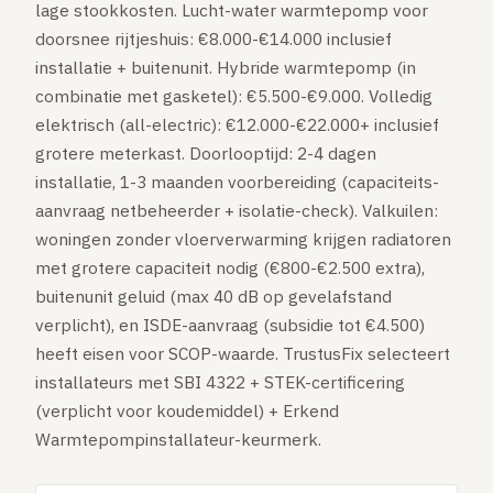
lage stookkosten. Lucht-water warmtepomp voor
doorsnee rijtjeshuis: €8.000-€14.000 inclusief
installatie + buitenunit. Hybride warmtepomp (in
combinatie met gasketel): €5.500-€9.000. Volledig
elektrisch (all-electric): €12.000-€22.000+ inclusief
grotere meterkast. Doorlooptijd: 2-4 dagen
installatie, 1-3 maanden voorbereiding (capaciteits-
aanvraag netbeheerder + isolatie-check). Valkuilen:
woningen zonder vloerverwarming krijgen radiatoren
met grotere capaciteit nodig (€800-€2.500 extra),
buitenunit geluid (max 40 dB op gevelafstand
verplicht), en ISDE-aanvraag (subsidie tot €4.500)
heeft eisen voor SCOP-waarde. TrustusFix selecteert
installateurs met SBI 4322 + STEK-certificering
(verplicht voor koudemiddel) + Erkend
Warmtepompinstallateur-keurmerk.