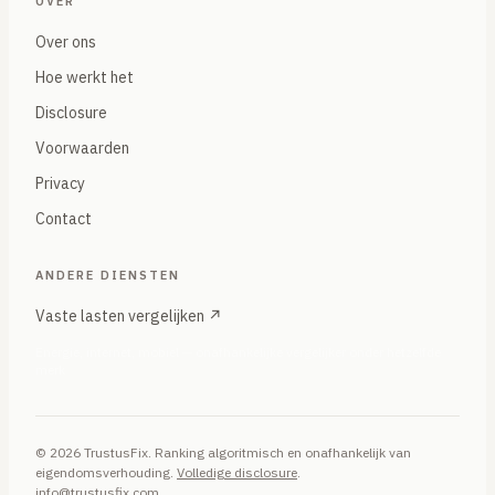
OVER
Over ons
Hoe werkt het
Disclosure
Voorwaarden
Privacy
Contact
ANDERE DIENSTEN
Vaste lasten vergelijken ↗
Energie, internet, mobiel — onafhankelijke vergelijker onder hetzelfde
merk
© 2026 TrustusFix. Ranking algoritmisch en onafhankelijk van
eigendomsverhouding.
Volledige disclosure
.
info@trustusfix.com