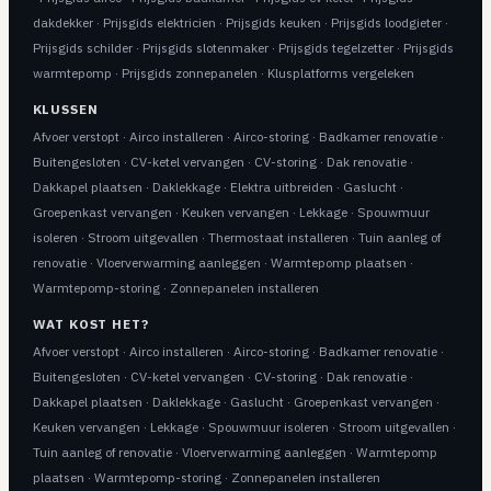
dakdekker
·
Prijsgids elektricien
·
Prijsgids keuken
·
Prijsgids loodgieter
·
Prijsgids schilder
·
Prijsgids slotenmaker
·
Prijsgids tegelzetter
·
Prijsgids
warmtepomp
·
Prijsgids zonnepanelen
·
Klusplatforms vergeleken
KLUSSEN
Afvoer verstopt
·
Airco installeren
·
Airco-storing
·
Badkamer renovatie
·
Buitengesloten
·
CV-ketel vervangen
·
CV-storing
·
Dak renovatie
·
Dakkapel plaatsen
·
Daklekkage
·
Elektra uitbreiden
·
Gaslucht
·
Groepenkast vervangen
·
Keuken vervangen
·
Lekkage
·
Spouwmuur
isoleren
·
Stroom uitgevallen
·
Thermostaat installeren
·
Tuin aanleg of
renovatie
·
Vloerverwarming aanleggen
·
Warmtepomp plaatsen
·
Warmtepomp-storing
·
Zonnepanelen installeren
WAT KOST HET?
Afvoer verstopt
·
Airco installeren
·
Airco-storing
·
Badkamer renovatie
·
Buitengesloten
·
CV-ketel vervangen
·
CV-storing
·
Dak renovatie
·
Dakkapel plaatsen
·
Daklekkage
·
Gaslucht
·
Groepenkast vervangen
·
Keuken vervangen
·
Lekkage
·
Spouwmuur isoleren
·
Stroom uitgevallen
·
Tuin aanleg of renovatie
·
Vloerverwarming aanleggen
·
Warmtepomp
plaatsen
·
Warmtepomp-storing
·
Zonnepanelen installeren