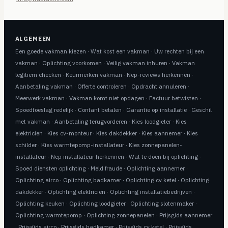
ALGEMEEN
Een goede vakman kiezen
·
Wat kost een vakman
·
Uw rechten bij een
vakman
·
Oplichting voorkomen
·
Veilig vakman inhuren
·
Vakman
legitiem checken
·
Keurmerken vakman
·
Nep-reviews herkennen
·
Aanbetaling vakman
·
Offerte controleren
·
Opdracht annuleren
·
Meerwerk vakman
·
Vakman komt niet opdagen
·
Factuur betwisten
·
Spoedtoeslag redelijk
·
Contant betalen
·
Garantie op installatie
·
Geschil
met vakman
·
Aanbetaling terugvorderen
·
Kies loodgieter
·
Kies
elektricien
·
Kies cv-monteur
·
Kies dakdekker
·
Kies aannemer
·
Kies
schilder
·
Kies warmtepomp-installateur
·
Kies zonnepanelen-
installateur
·
Nep installateur herkennen
·
Wat te doen bij oplichting
·
Spoed diensten oplichting
·
Meld fraude
·
Oplichting aannemer
·
Oplichting airco
·
Oplichting badkamer
·
Oplichting cv ketel
·
Oplichting
dakdekker
·
Oplichting elektricien
·
Oplichting installatiebedrijven
·
Oplichting keuken
·
Oplichting loodgieter
·
Oplichting slotenmaker
·
Oplichting warmtepomp
·
Oplichting zonnepanelen
·
Prijsgids aannemer
·
Prijsgids airco
·
Prijsgids badkamer
·
Prijsgids cv ketel
·
Prijsgids