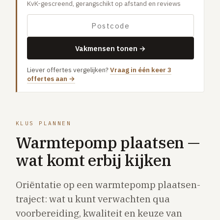
KvK-gescreend, gerangschikt op afstand en reviews
Gaslucht
Stroom uitgevallen
Buitengesloten
Vakmensen tonen →
VERBOUW
Liever offertes vergelijken?
Vraag in één keer 3
Badkamer renovatie
offertes aan →
Keuken vervangen
Dakkapel plaatsen
KLUS PLANNEN
Dak renovatie
Warmtepomp plaatsen —
TUIN
wat komt erbij kijken
Tuin aanleg of renovatie
VERWARMING & KLIMAAT
Oriëntatie op een warmtepomp plaatsen-
CV-ketel vervangen
traject: wat u kunt verwachten qua
Warmtepomp plaatsen
voorbereiding, kwaliteit en keuze van