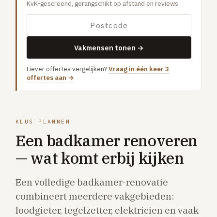
KvK-gescreend, gerangschikt op afstand en reviews
Gaslucht
Stroom uitgevallen
Buitengesloten
Vakmensen tonen →
VERBOUW
Liever offertes vergelijken?
Vraag in één keer 3
Badkamer renovatie
offertes aan →
Keuken vervangen
Dakkapel plaatsen
KLUS PLANNEN
Dak renovatie
Een badkamer renoveren
TUIN
— wat komt erbij kijken
Tuin aanleg of renovatie
VERWARMING & KLIMAAT
Een volledige badkamer-renovatie
CV-ketel vervangen
combineert meerdere vakgebieden:
Warmtepomp plaatsen
loodgieter, tegelzetter, elektricien en vaak