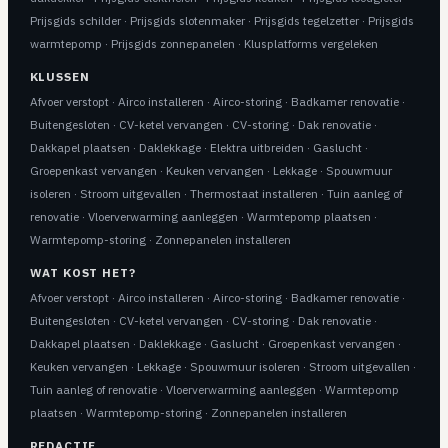
Prijsgids schilder
·
Prijsgids slotenmaker
·
Prijsgids tegelzetter
·
Prijsgids
warmtepomp
·
Prijsgids zonnepanelen
·
Klusplatforms vergeleken
KLUSSEN
Afvoer verstopt
·
Airco installeren
·
Airco-storing
·
Badkamer renovatie
·
Buitengesloten
·
CV-ketel vervangen
·
CV-storing
·
Dak renovatie
·
Dakkapel plaatsen
·
Daklekkage
·
Elektra uitbreiden
·
Gaslucht
·
Groepenkast vervangen
·
Keuken vervangen
·
Lekkage
·
Spouwmuur
isoleren
·
Stroom uitgevallen
·
Thermostaat installeren
·
Tuin aanleg of
renovatie
·
Vloerverwarming aanleggen
·
Warmtepomp plaatsen
·
Warmtepomp-storing
·
Zonnepanelen installeren
WAT KOST HET?
Afvoer verstopt
·
Airco installeren
·
Airco-storing
·
Badkamer renovatie
·
Buitengesloten
·
CV-ketel vervangen
·
CV-storing
·
Dak renovatie
·
Dakkapel plaatsen
·
Daklekkage
·
Gaslucht
·
Groepenkast vervangen
·
Keuken vervangen
·
Lekkage
·
Spouwmuur isoleren
·
Stroom uitgevallen
·
Tuin aanleg of renovatie
·
Vloerverwarming aanleggen
·
Warmtepomp
plaatsen
·
Warmtepomp-storing
·
Zonnepanelen installeren
REDACTIE