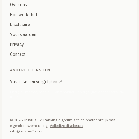
Over ons
Hoe werkt het
Disclosure
Voorwaarden
Privacy
Contact
ANDERE DIENSTEN
Vaste lasten vergelijken ↗
Energie, internet, mobiel — onafhankelijke vergelijker onder hetzelfde
merk
© 2026 TrustusFix. Ranking algoritmisch en onafhankelijk van
eigendomsverhouding.
Volledige disclosure
.
info@trustusfix.com