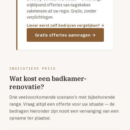
GRATIS TOOLS
vrijblijvend offertes van nagekeken
vakmensen uit uw regio. Gratis, zonder
Eerlijke-prijs-checker
verplichtingen.
Besparingscalculator
Liever eerst zelf bedrijven vergelijken? →
Subsidie-checker
Gratis offertes aanvragen →
Over ons
Meldpunt
Word vakman
Inloggen
INDICATIEVE PRIJS
Wat kost een badkamer-
renovatie?
Drie veelvoorkomende scenario's met bijbehorende
range. Vraag altijd een offerte voor uw situatie — de
bedragen hieronder zijn nooit een vervanging van een
opname ter plaatse.