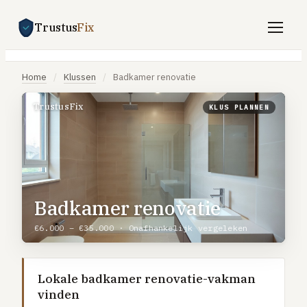
Trustus
Fix
Gratis offertes aanvragen
Home
/
Klussen
/
Badkamer renovatie
Vind een vakman
TrustusFix
KLUS PLANNEN
Klussen
SPOED 24/7
CV-storing
Badkamer renovatie
Airco-storing
Warmtepomp-storing
€6.000 – €35.000 · Onafhankelijk vergeleken
Lekkage
Daklekkage
Lokale badkamer renovatie-vakman
vinden
Afvoer verstopt