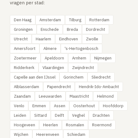
vragen per stad:
Den Haag
Amsterdam
Tilburg
Rotterdam
Groningen
Enschede
Breda
Dordrecht
Utrecht
Haarlem
Eindhoven
Zwolle
Amersfoort
Almere
's-Hertogenbosch
Zoetermeer
Apeldoorn
Arnhem
Nijmegen
Ridderkerk
Vlaardingen
Zwijndrecht
Capelle aan den IJssel
Gorinchem
Sliedrecht
Alblasserdam
Papendrecht
Hendrik-Ido-Ambacht
Zaandam
Leeuwarden
Maastricht
Helmond
Venlo
Emmen
Assen
Oosterhout
Hoofddorp
Leiden
Sittard
Delft
Veghel
Drachten
Hoogeveen
Heerlen
Rosmalen
Roermond
Wijchen
Heerenveen
Schiedam