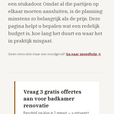
een stukadoor. Omdat al die partijen op
Vloerverwarming aanleggen
elkaar moeten aansluiten, is de planning
Airco installeren
minstens zo belangrijk als de prijs. Deze
Thermostaat installeren
pagina helpt u bepalen wat een redelijk
ENERGIE
budget is, hoe lang het duurt en waar het
Zonnepanelen installeren
in praktijk misgaat.
Spouwmuur isoleren
Geen renovatie maar een noodgeval?
Ga naar spoedhulp →
ELEKTRA
Groepenkast vervangen
Elektra uitbreiden
Volledig overzicht — alle 23 klussen & prijsranges →
Vraag 3 gratis offertes
23 klussen · publieke ranking
aan voor badkamer
renovatie
Tools
Beschrijf uw klus in 1 minuut — u ontvangt