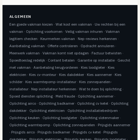
ALGEMEEN
Een goede vakman kiezen
·
Wat kost een vakman
·
Uw rechten bij een
vakman
·
Oplichting voorkomen
·
Veilig vakman inhuren
·
Vakman
legitiem checken
·
Keurmerken vakman
·
Nep-reviews herkennen
·
Aanbetaling vakman
·
Offerte controleren
·
Opdracht annuleren
·
Meerwerk vakman
·
Vakman komt niet opdagen
·
Factuur betwisten
·
Spoedtoeslag redelijk
·
Contant betalen
·
Garantie op installatie
·
Geschil
met vakman
·
Aanbetaling terugvorderen
·
Kies loodgieter
·
Kies
elektricien
·
Kies cv-monteur
·
Kies dakdekker
·
Kies aannemer
·
Kies
schilder
·
Kies warmtepomp-installateur
·
Kies zonnepanelen-
installateur
·
Nep installateur herkennen
·
Wat te doen bij oplichting
·
Spoed diensten oplichting
·
Meld fraude
·
Oplichting aannemer
·
Oplichting airco
·
Oplichting badkamer
·
Oplichting cv ketel
·
Oplichting
dakdekker
·
Oplichting elektricien
·
Oplichting installatiebedrijven
·
Oplichting keuken
·
Oplichting loodgieter
·
Oplichting slotenmaker
·
Oplichting warmtepomp
·
Oplichting zonnepanelen
·
Prijsgids aannemer
·
Prijsgids airco
·
Prijsgids badkamer
·
Prijsgids cv ketel
·
Prijsgids
dakdekker
·
Prijsgids elektricien
·
Prijsgids keuken
·
Prijsgids loodgieter
·