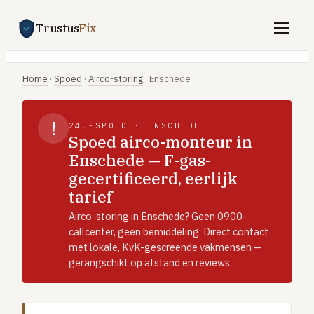
Trustus
Fix
Gratis offertes aanvragen
Home
·
Spoed
·
Airco-storing
·
Enschede
Vind een vakman
!
24U-SPOED · ENSCHEDE
Klussen
Spoed airco-monteur in
Enschede — F-gas-
SPOED 24/7
gecertificeerd, eerlijk
CV-storing
tarief
Airco-storing
Airco-storing in Enschede? Geen 0900-
Warmtepomp-storing
callcenter, geen bemiddeling. Direct contact
met lokale, KvK-gescreende vakmensen —
Lekkage
gerangschikt op afstand en reviews.
Daklekkage
Afvoer verstopt