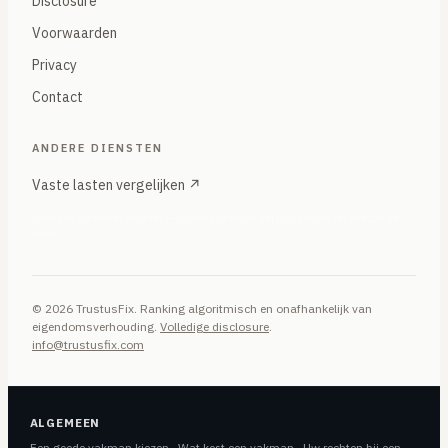
Disclosure
Voorwaarden
Privacy
Contact
ANDERE DIENSTEN
Vaste lasten vergelijken ↗
Energie, internet, mobiel — onafhankelijke vergelijker onder hetzelfde
merk
© 2026 TrustusFix. Ranking algoritmisch en onafhankelijk van
eigendomsverhouding.
Volledige disclosure
.
info@trustusfix.com
ALGEMEEN
Een goede vakman kiezen
·
Wat kost een vakman
·
Uw rechten bij een