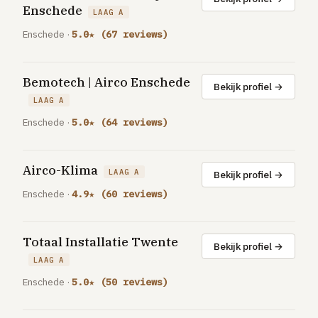
Enschede
GRATIS TOOLS
LAAG A
Eerlijke-prijs-checker
Enschede ·
5.0★ (67 reviews)
Besparingscalculator
Subsidie-checker
Bemotech | Airco Enschede
Bekijk profiel →
LAAG A
Over ons
Enschede ·
5.0★ (64 reviews)
Meldpunt
Word vakman
Inloggen
Airco-Klima
LAAG A
Bekijk profiel →
Enschede ·
4.9★ (60 reviews)
Totaal Installatie Twente
Bekijk profiel →
LAAG A
Enschede ·
5.0★ (50 reviews)