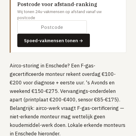
Postcode voor afstand-ranking
Gaslucht
Wij tonen 24u-vakmensen op afstand vanaf uw
Stroom uitgevallen
postcode
Buitengesloten
VERBOUW
Spoed-vakmensen tonen →
Badkamer renovatie
Keuken vervangen
Airco-storing in Enschede? Een F-gas-
Dakkapel plaatsen
gecertificeerde monteur rekent overdag €100-
Dak renovatie
€200 voor diagnose + eerste uur. 's Avonds en
TUIN
weekend €150-€275. Vervangings-onderdelen
Tuin aanleg of renovatie
apart (printplaat €200-€400, sensor €85-€175).
Belangrijk: airco-werk vraagt F-gas-certificering —
VERWARMING & KLIMAAT
niet-erkende monteur mag wettelijk geen
CV-ketel vervangen
koudemiddel-werk doen. Lokale erkende monteurs
Warmtepomp plaatsen
in Enschede hieronder.