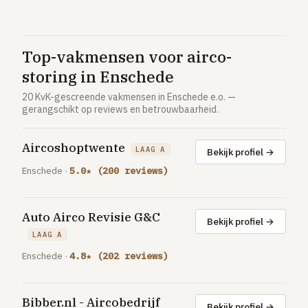
Vloerverwarming aanleggen
Airco installeren
Top-vakmensen voor airco-
Thermostaat installeren
storing in Enschede
ENERGIE
20 KvK-gescreende vakmensen in Enschede e.o. —
Zonnepanelen installeren
gerangschikt op reviews en betrouwbaarheid.
Spouwmuur isoleren
Aircoshoptwente
LAAG A
Bekijk profiel →
ELEKTRA
Enschede ·
5.0★ (200 reviews)
Groepenkast vervangen
Elektra uitbreiden
Auto Airco Revisie G&C
Bekijk profiel →
Volledig overzicht — alle 23 klussen & prijsranges →
LAAG A
23 klussen · publieke ranking
Enschede ·
4.8★ (202 reviews)
Tools
Bibber.nl - Aircobedrijf
Bekijk profiel →