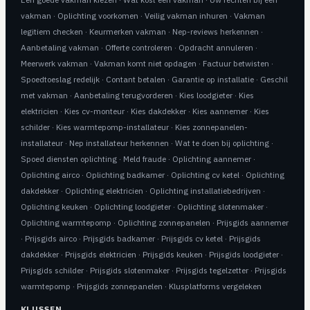
vakman
·
Oplichting voorkomen
·
Veilig vakman inhuren
·
Vakman
legitiem checken
·
Keurmerken vakman
·
Nep-reviews herkennen
·
Aanbetaling vakman
·
Offerte controleren
·
Opdracht annuleren
·
Meerwerk vakman
·
Vakman komt niet opdagen
·
Factuur betwisten
·
Spoedtoeslag redelijk
·
Contant betalen
·
Garantie op installatie
·
Geschil
met vakman
·
Aanbetaling terugvorderen
·
Kies loodgieter
·
Kies
elektricien
·
Kies cv-monteur
·
Kies dakdekker
·
Kies aannemer
·
Kies
schilder
·
Kies warmtepomp-installateur
·
Kies zonnepanelen-
installateur
·
Nep installateur herkennen
·
Wat te doen bij oplichting
·
Spoed diensten oplichting
·
Meld fraude
·
Oplichting aannemer
·
Oplichting airco
·
Oplichting badkamer
·
Oplichting cv ketel
·
Oplichting
dakdekker
·
Oplichting elektricien
·
Oplichting installatiebedrijven
·
Oplichting keuken
·
Oplichting loodgieter
·
Oplichting slotenmaker
·
Oplichting warmtepomp
·
Oplichting zonnepanelen
·
Prijsgids aannemer
·
Prijsgids airco
·
Prijsgids badkamer
·
Prijsgids cv ketel
·
Prijsgids
dakdekker
·
Prijsgids elektricien
·
Prijsgids keuken
·
Prijsgids loodgieter
·
Prijsgids schilder
·
Prijsgids slotenmaker
·
Prijsgids tegelzetter
·
Prijsgids
warmtepomp
·
Prijsgids zonnepanelen
·
Klusplatforms vergeleken
KLUSSEN