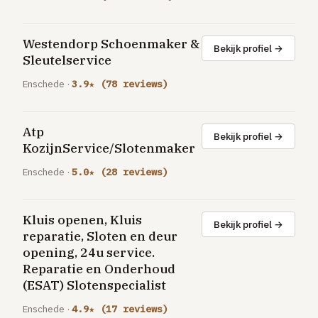
GRATIS TOOLS
Eerlijke-prijs-checker
Westendorp Schoenmaker &
Bekijk profiel →
Besparingscalculator
Sleutelservice
Subsidie-checker
Enschede ·
3.9★ (78 reviews)
Over ons
Meldpunt
Atp
Bekijk profiel →
Word vakman
KozijnService/Slotenmaker
Inloggen
Enschede ·
5.0★ (28 reviews)
Kluis openen, Kluis
Bekijk profiel →
reparatie, Sloten en deur
opening, 24u service.
Reparatie en Onderhoud
(ESAT) Slotenspecialist
Enschede ·
4.9★ (17 reviews)