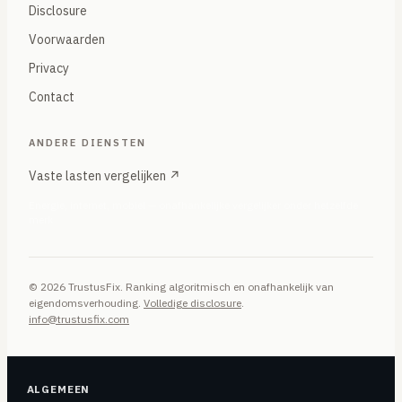
Disclosure
Voorwaarden
Privacy
Contact
ANDERE DIENSTEN
Vaste lasten vergelijken ↗
Energie, internet, mobiel — onafhankelijke vergelijker onder hetzelfde
merk
© 2026 TrustusFix. Ranking algoritmisch en onafhankelijk van
eigendomsverhouding.
Volledige disclosure
.
info@trustusfix.com
ALGEMEEN