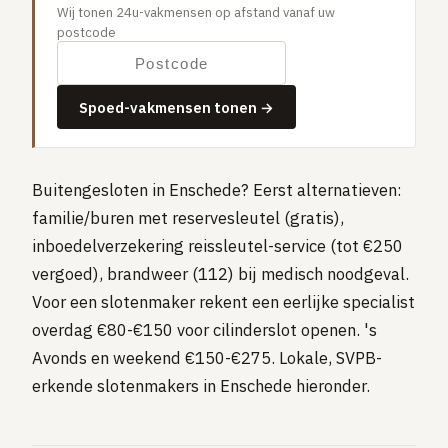
Wij tonen 24u-vakmensen op afstand vanaf uw
Gaslucht
postcode
Stroom uitgevallen
Buitengesloten
Spoed-vakmensen tonen →
VERBOUW
Badkamer renovatie
Keuken vervangen
Buitengesloten in Enschede? Eerst alternatieven:
familie/buren met reservesleutel (gratis),
Dakkapel plaatsen
inboedelverzekering reissleutel-service (tot €250
Dak renovatie
vergoed), brandweer (112) bij medisch noodgeval.
TUIN
Voor een slotenmaker rekent een eerlijke specialist
Tuin aanleg of renovatie
overdag €80-€150 voor cilinderslot openen. 's
Avonds en weekend €150-€275. Lokale, SVPB-
VERWARMING & KLIMAAT
erkende slotenmakers in Enschede hieronder.
CV-ketel vervangen
Warmtepomp plaatsen