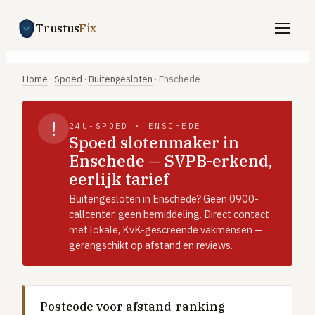
Trustus
Fix
Gratis offertes aanvragen
Home
·
Spoed
·
Buitengesloten
·
Enschede
Vind een vakman
!
24U-SPOED · ENSCHEDE
Klussen
Spoed slotenmaker in
Enschede — SVPB-erkend,
SPOED 24/7
eerlijk tarief
CV-storing
Buitengesloten in Enschede? Geen 0900-
Airco-storing
callcenter, geen bemiddeling. Direct contact
met lokale, KvK-gescreende vakmensen —
Warmtepomp-storing
gerangschikt op afstand en reviews.
Lekkage
Daklekkage
Afvoer verstopt
Postcode voor afstand-ranking