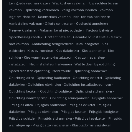
Een goede vakman kiezen
·
Wat kost een vakman
·
Uw rechten bij een
vakman
·
Oplichting voorkomen
·
Veilig vakman inhuren
·
Vakman
legitiem checken
·
Keurmerken vakman
·
Nep-reviews herkennen
·
Aanbetaling vakman
·
Offerte controleren
·
Opdracht annuleren
·
Meerwerk vakman
·
Vakman komt niet opdagen
·
Factuur betwisten
·
Spoedtoeslag redelijk
·
Contant betalen
·
Garantie op installatie
·
Geschil
met vakman
·
Aanbetaling terugvorderen
·
Kies loodgieter
·
Kies
elektricien
·
Kies cv-monteur
·
Kies dakdekker
·
Kies aannemer
·
Kies
schilder
·
Kies warmtepomp-installateur
·
Kies zonnepanelen-
installateur
·
Nep installateur herkennen
·
Wat te doen bij oplichting
·
Spoed diensten oplichting
·
Meld fraude
·
Oplichting aannemer
·
Oplichting airco
·
Oplichting badkamer
·
Oplichting cv ketel
·
Oplichting
dakdekker
·
Oplichting elektricien
·
Oplichting installatiebedrijven
·
Oplichting keuken
·
Oplichting loodgieter
·
Oplichting slotenmaker
·
Oplichting warmtepomp
·
Oplichting zonnepanelen
·
Prijsgids aannemer
·
Prijsgids airco
·
Prijsgids badkamer
·
Prijsgids cv ketel
·
Prijsgids
dakdekker
·
Prijsgids elektricien
·
Prijsgids keuken
·
Prijsgids loodgieter
·
Prijsgids schilder
·
Prijsgids slotenmaker
·
Prijsgids tegelzetter
·
Prijsgids
warmtepomp
·
Prijsgids zonnepanelen
·
Klusplatforms vergeleken