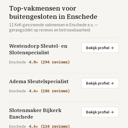
Vloerverwarming aanleggen
Top-vakmensen voor
Airco installeren
buitengesloten in Enschede
Thermostaat installeren
11 KvK-gescreende vakmensen in Enschede e.o. —
gerangschikt op reviews en betrouwbaarheid.
ENERGIE
Zonnepanelen installeren
Westendorp Sleutel- en
Bekijk profiel →
Slotenspecialist
Spouwmuur isoleren
Enschede ·
4.8★ (294 reviews)
ELEKTRA
Groepenkast vervangen
Adema Sleutelspecialist
Elektra uitbreiden
Bekijk profiel →
Enschede ·
4.6★ (186 reviews)
Volledig overzicht — alle 23 klussen & prijsranges →
23 klussen · publieke ranking
Slotenmaker Bijkerk
Bekijk profiel →
Enschede
Tools
Enschede ·
4.6★ (134 reviews)