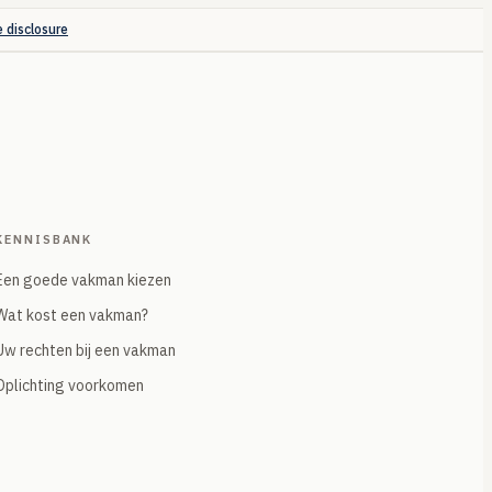
e disclosure
KENNISBANK
Een goede vakman kiezen
Wat kost een vakman?
Uw rechten bij een vakman
Oplichting voorkomen