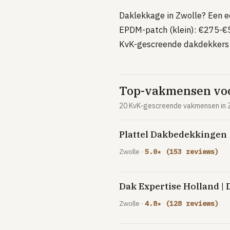
Daklekkage in Zwolle? Een ee
EPDM-patch (klein): €275-€5
KvK-gescreende dakdekkers i
Top-vakmensen voo
20 KvK-gescreende vakmensen in Z
Plattel Dakbedekkingen
Zwolle ·
5.0★ (153 reviews)
Dak Expertise Holland |
Zwolle ·
4.8★ (128 reviews)