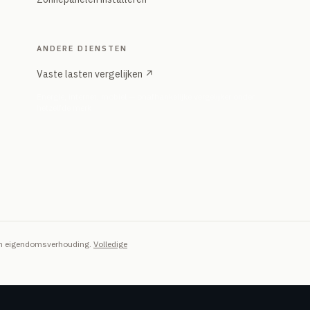
ANDERE DIENSTEN
Vaste lasten vergelijken ↗
Energie, internet, mobiel — onafhankelijke vergelijker onder
hetzelfde merk
van eigendomsverhouding.
Volledige