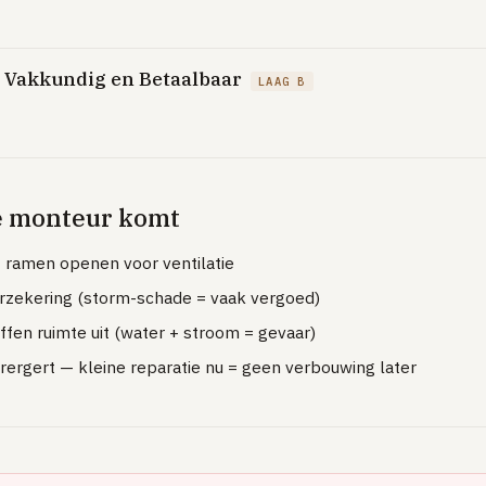
, Vakkundig en Betaalbaar
LAAG B
e monteur komt
 ramen openen voor ventilatie
erzekering (storm-schade = vaak vergoed)
ffen ruimte uit (water + stroom = gevaar)
ergert — kleine reparatie nu = geen verbouwing later