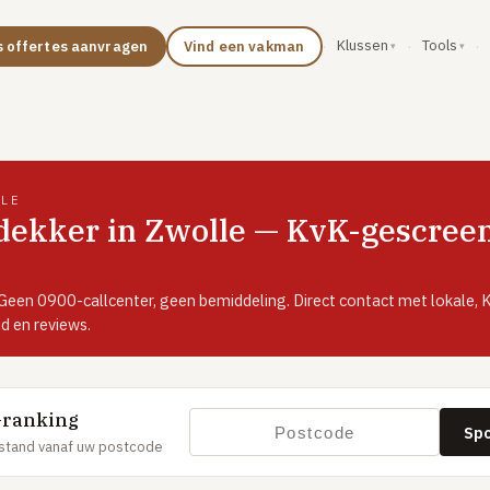
Klussen
Tools
s offertes aanvragen
Vind een vakman
·
·
·
LLE
ekker in Zwolle — KvK-gescreend
 Geen 0900-callcenter, geen bemiddeling. Direct contact met lokale
d en reviews.
-ranking
Sp
stand vanaf uw postcode