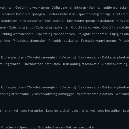
n vakman
·
Oplichting voorkomen
·
Veilig vakman inhuren
·
Vakman legitiem checken
·
Vakman komt niet opdagen
·
Factuur betwisten
·
Spoedtoeslag redelijk
·
Contant b
s dakdekker
·
Kies aannemer
·
Kies schilder
·
Kies warmtepomp-installateur
·
Kies zo
emer
·
Oplichting airco
·
Oplichting badkamer
·
Oplichting cv ketel
·
Oplichting dakde
lichting warmtepomp
·
Oplichting zonnepanelen
·
Prijsgids aannemer
·
Prijsgids air
schilder
·
Prijsgids slotenmaker
·
Prijsgids tegelzetter
·
Prijsgids warmtepomp
·
Prijsg
·
Buitengesloten
·
CV-ketel vervangen
·
CV-storing
·
Dak renovatie
·
Dakkapel plaats
m uitgevallen
·
Thermostaat installeren
·
Tuin aanleg of renovatie
·
Vloerverwarming
·
Buitengesloten
·
CV-ketel vervangen
·
CV-storing
·
Dak renovatie
·
Dakkapel plaats
aanleg of renovatie
·
Vloerverwarming aanleggen
·
Warmtepomp plaatsen
·
Warmtep
s het artikel
·
Lees het artikel
·
Lees het artikel
·
Lees het artikel
·
Lees het artikel
·
Lees
·
Prijscheck
·
Spoedhulp
·
Subsidiechecker
·
Vakmensen zoeken