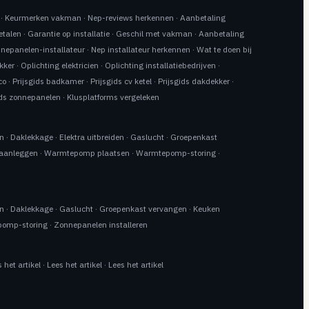
·
Keurmerken vakman
·
Nep-reviews herkennen
·
Aanbetaling
etalen
·
Garantie op installatie
·
Geschil met vakman
·
Aanbetaling
nnepanelen-installateur
·
Nep installateur herkennen
·
Wat te doen bij
kker
·
Oplichting elektricien
·
Oplichting installatiebedrijven
·
co
·
Prijsgids badkamer
·
Prijsgids cv ketel
·
Prijsgids dakdekker
·
ids zonnepanelen
·
Klusplatforms vergeleken
en
·
Daklekkage
·
Elektra uitbreiden
·
Gaslucht
·
Groepenkast
 aanleggen
·
Warmtepomp plaatsen
·
Warmtepomp-storing
·
en
·
Daklekkage
·
Gaslucht
·
Groepenkast vervangen
·
Keuken
omp-storing
·
Zonnepanelen installeren
 het artikel
·
Lees het artikel
·
Lees het artikel