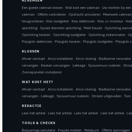
ALGEMEEN
Een goede vakman kiezen
·
Wat kost een vakman
·
Uw rechten bij ee
vakman
·
Offerte controleren
·
Opdracht annuleren
·
Meerwerk vakman
terugvorderen
·
Kies loodgieter
·
Kies elektricien
·
Kies cv-monteur
·
Kie
oplichting
·
Spoed diensten oplichting
·
Meld fraude
·
Oplichting aann
Oplichting keuken
·
Oplichting loodgieter
·
Oplichting slotenmaker
·
Op
Prijsgids elektricien
·
Prijsgids keuken
·
Prijsgids loodgieter
·
Prijsgids 
KLUSSEN
Afvoer verstopt
·
Airco installeren
·
Airco-storing
·
Badkamer renovatie
vervangen
·
Keuken vervangen
·
Lekkage
·
Spouwmuur isoleren
·
Stroo
Zonnepanelen installeren
WAT KOST HET?
Afvoer verstopt
·
Airco installeren
·
Airco-storing
·
Badkamer renovatie
vervangen
·
Lekkage
·
Spouwmuur isoleren
·
Stroom uitgevallen
·
Tuin 
REDACTIE
Lees het artikel
·
Lees het artikel
·
Lees het artikel
·
Lees het artikel
·
Lee
TOOLS & CHECKS
Besparingscalculator
·
Fraude melden
·
Meldpunt
·
Offerte aanvragen