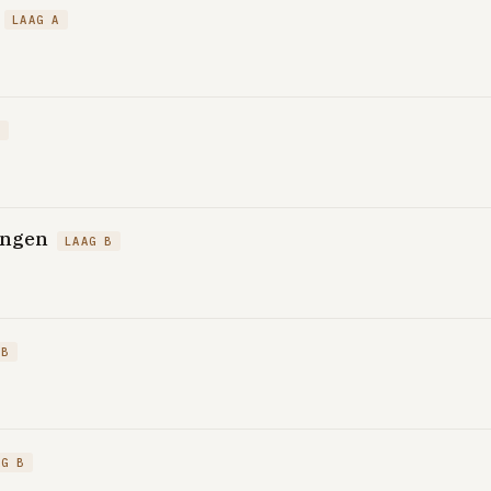
LAAG A
A
ingen
LAAG B
 B
AG B