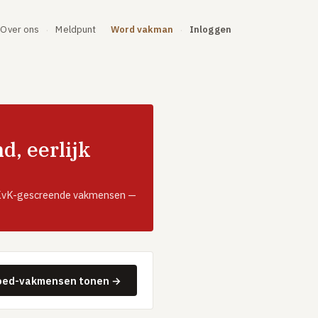
Over ons
Meldpunt
Word vakman
Inloggen
·
·
, eerlijk
, KvK-gescreende vakmensen —
oed-vakmensen tonen →