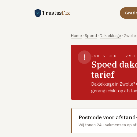
Trustus
Fix
Grati
Home
·
Spoed
·
Daklekkage
·
Zwolle
!
24U-SPOED · ZWO
Spoed dakd
tarief
Daklekkage in Zwolle?
gerangschikt op afstan
Postcode voor afstand
Wij tonen 24u-vakmensen op af