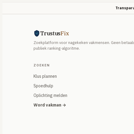
Transpara
Trustus
Fix
Zoekplatform voor nagekeken vakmensen. Geen betaald
publiek ranking-algoritme.
ZOEKEN
Klus plannen
Spoedhulp
Oplichting melden
Word vakman →