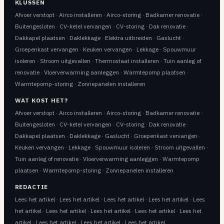
KLUSSEN
Afvoer verstopt
·
Airco installeren
·
Airco-storing
·
Badkamer renovatie
·
Buitengesloten
·
CV-ketel vervangen
·
CV-storing
·
Dak renovatie
·
Dakkapel plaatsen
·
Daklekkage
·
Elektra uitbreiden
·
Gaslucht
·
Groepenkast vervangen
·
Keuken vervangen
·
Lekkage
·
Spouwmuur
isoleren
·
Stroom uitgevallen
·
Thermostaat installeren
·
Tuin aanleg of
renovatie
·
Vloerverwarming aanleggen
·
Warmtepomp plaatsen
·
Warmtepomp-storing
·
Zonnepanelen installeren
WAT KOST HET?
Afvoer verstopt
·
Airco installeren
·
Airco-storing
·
Badkamer renovatie
·
Buitengesloten
·
CV-ketel vervangen
·
CV-storing
·
Dak renovatie
·
Dakkapel plaatsen
·
Daklekkage
·
Gaslucht
·
Groepenkast vervangen
·
Keuken vervangen
·
Lekkage
·
Spouwmuur isoleren
·
Stroom uitgevallen
·
Tuin aanleg of renovatie
·
Vloerverwarming aanleggen
·
Warmtepomp
plaatsen
·
Warmtepomp-storing
·
Zonnepanelen installeren
REDACTIE
Lees het artikel
·
Lees het artikel
·
Lees het artikel
·
Lees het artikel
·
Lees
het artikel
·
Lees het artikel
·
Lees het artikel
·
Lees het artikel
·
Lees het
artikel
·
Lees het artikel
·
Lees het artikel
·
Lees het artikel