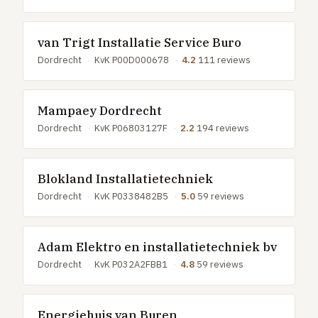
GRATIS TOOLS
Eerlijke-prijs-checker
van Trigt Installatie Service Buro
Besparingscalculator
Dordrecht
·
KvK P00D000678
·
4.2
111 reviews
Subsidie-checker
Over ons
Mampaey Dordrecht
Meldpunt
Dordrecht
·
KvK P06803127F
·
2.2
194 reviews
Word vakman
Inloggen
Blokland Installatietechniek
Dordrecht
·
KvK P0338482B5
·
5.0
59 reviews
Adam Elektro en installatietechniek bv
Dordrecht
·
KvK P032A2FBB1
·
4.8
59 reviews
Energiehuis van Buren