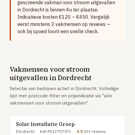
gescreende vakman voor stroom uitgevallen
Vloerverwarming aanleggen
in Dordrecht is binnen 4u ter plaatse.
Airco installeren
Indicatieve kosten €120 – €450. Vergelijk
eerst minstens 2 vakmensen op reviews —
Thermostaat installeren
ook bij spoed loont een snelle check.
ENERGIE
Zonnepanelen installeren
Spouwmuur isoleren
ELEKTRA
Vakmensen voor stroom
Groepenkast vervangen
uitgevallen in Dordrecht
Elektra uitbreiden
Selectie van bedrijven actief in Dordrecht. Volledige
lijst met postcode-filter en prijsindicatie via "alle
Volledig overzicht — alle 23 klussen & prijsranges →
vakmensen voor stroom uitgevallen".
23 klussen · publieke ranking
Solar Installatie Groep
Tools
Dordrecht
·
KvK P0137573F3
·
4.9
253 reviews