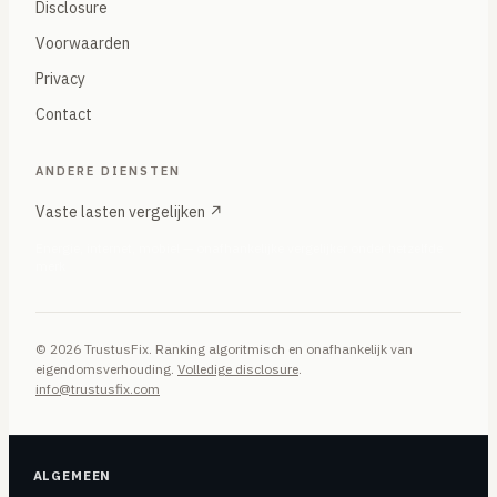
Disclosure
Voorwaarden
Privacy
Contact
ANDERE DIENSTEN
Vaste lasten vergelijken ↗
Energie, internet, mobiel — onafhankelijke vergelijker onder hetzelfde
merk
© 2026 TrustusFix. Ranking algoritmisch en onafhankelijk van
eigendomsverhouding.
Volledige disclosure
.
info@trustusfix.com
ALGEMEEN