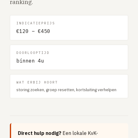
ranking.
Gaslucht
Stroom uitgevallen
INDICATIEPRIJS
Buitengesloten
€120 – €450
VERBOUW
Badkamer renovatie
DOORLOOPTIJD
Keuken vervangen
binnen 4u
Dakkapel plaatsen
Dak renovatie
WAT ERBIJ HOORT
storing zoeken, groep resetten, kortsluiting verhelpen
TUIN
Tuin aanleg of renovatie
VERWARMING & KLIMAAT
CV-ketel vervangen
Warmtepomp plaatsen
Direct hulp nodig?
Een lokale KvK-