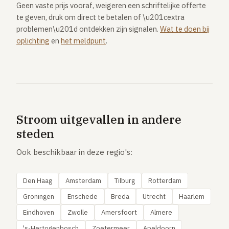
Geen vaste prijs vooraf, weigeren een schriftelijke offerte
te geven, druk om direct te betalen of \u201cextra
problemen\u201d ontdekken zijn signalen.
Wat te doen bij
oplichting
en
het meldpunt
.
Stroom uitgevallen in andere
steden
Ook beschikbaar in deze regio's:
Den Haag
Amsterdam
Tilburg
Rotterdam
Groningen
Enschede
Breda
Utrecht
Haarlem
Eindhoven
Zwolle
Amersfoort
Almere
's-Hertogenbosch
Zoetermeer
Apeldoorn