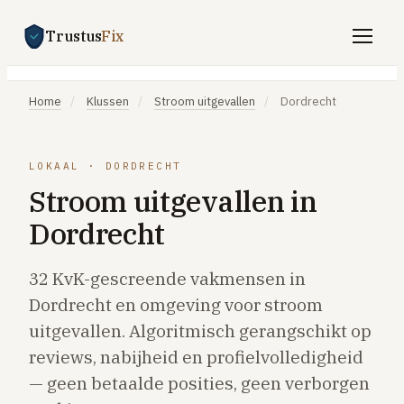
Trustus
Fix
Gratis offertes aanvragen
Home
/
Klussen
/
Stroom uitgevallen
/
Dordrecht
Vind een vakman
Klussen
LOKAAL · DORDRECHT
Stroom uitgevallen in
SPOED 24/7
Dordrecht
CV-storing
Airco-storing
32 KvK-gescreende vakmensen in
Warmtepomp-storing
Dordrecht en omgeving voor stroom
Lekkage
uitgevallen. Algoritmisch gerangschikt op
reviews, nabijheid en profielvolledigheid
Daklekkage
— geen betaalde posities, geen verborgen
Afvoer verstopt