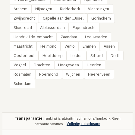
Arnhem
Nijmegen
Ridderkerk
Vlaardingen
Zwijndrecht
Capelle aan den IJssel
Gorinchem
Sliedrecht
Alblasserdam
Papendrecht
Hendrik-Ido-Ambacht
Zaandam
Leeuwarden
Maastricht
Helmond
Venlo
Emmen
Assen
Oosterhout
Hoofddorp
Leiden
Sittard
Delft
Veghel
Drachten
Hoogeveen
Heerlen
Rosmalen
Roermond
Wijchen
Heerenveen
Schiedam
Transparantie:
ranking is algoritmisch en onafhankelijk. Geen
betaalde posities. ·
Volledige disclosure