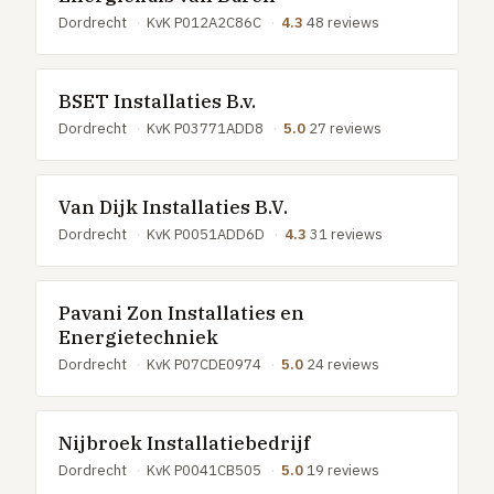
Dordrecht
·
KvK P012A2C86C
·
4.3
48 reviews
BSET Installaties B.v.
Dordrecht
·
KvK P03771ADD8
·
5.0
27 reviews
Van Dijk Installaties B.V.
Dordrecht
·
KvK P0051ADD6D
·
4.3
31 reviews
Pavani Zon Installaties en
Energietechniek
Dordrecht
·
KvK P07CDE0974
·
5.0
24 reviews
Nijbroek Installatiebedrijf
Dordrecht
·
KvK P0041CB505
·
5.0
19 reviews