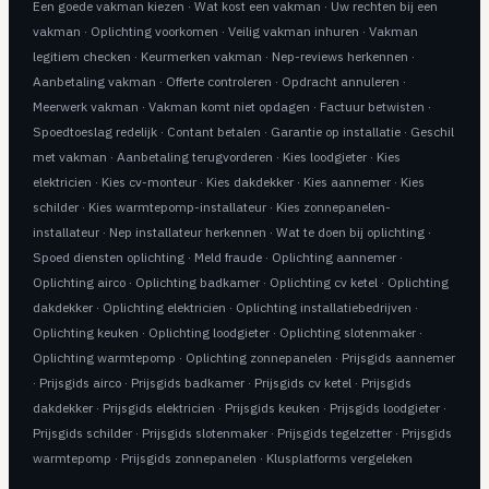
Een goede vakman kiezen
·
Wat kost een vakman
·
Uw rechten bij een
vakman
·
Oplichting voorkomen
·
Veilig vakman inhuren
·
Vakman
legitiem checken
·
Keurmerken vakman
·
Nep-reviews herkennen
·
Aanbetaling vakman
·
Offerte controleren
·
Opdracht annuleren
·
Meerwerk vakman
·
Vakman komt niet opdagen
·
Factuur betwisten
·
Spoedtoeslag redelijk
·
Contant betalen
·
Garantie op installatie
·
Geschil
met vakman
·
Aanbetaling terugvorderen
·
Kies loodgieter
·
Kies
elektricien
·
Kies cv-monteur
·
Kies dakdekker
·
Kies aannemer
·
Kies
schilder
·
Kies warmtepomp-installateur
·
Kies zonnepanelen-
installateur
·
Nep installateur herkennen
·
Wat te doen bij oplichting
·
Spoed diensten oplichting
·
Meld fraude
·
Oplichting aannemer
·
Oplichting airco
·
Oplichting badkamer
·
Oplichting cv ketel
·
Oplichting
dakdekker
·
Oplichting elektricien
·
Oplichting installatiebedrijven
·
Oplichting keuken
·
Oplichting loodgieter
·
Oplichting slotenmaker
·
Oplichting warmtepomp
·
Oplichting zonnepanelen
·
Prijsgids aannemer
·
Prijsgids airco
·
Prijsgids badkamer
·
Prijsgids cv ketel
·
Prijsgids
dakdekker
·
Prijsgids elektricien
·
Prijsgids keuken
·
Prijsgids loodgieter
·
Prijsgids schilder
·
Prijsgids slotenmaker
·
Prijsgids tegelzetter
·
Prijsgids
warmtepomp
·
Prijsgids zonnepanelen
·
Klusplatforms vergeleken