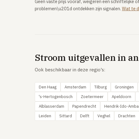
Geen vaste prijs vooraf, weigeren een schriftelijke 
problemen\u201d ontdekken zijn signalen.
Wat te d
Stroom uitgevallen in a
Ook beschikbaar in deze regio's:
Den Haag
Amsterdam
Tilburg
Groningen
's-Hertogenbosch
Zoetermeer
Apeldoorn
Alblasserdam
Papendrecht
Hendrik-Ido-Amba
Leiden
Sittard
Delft
Veghel
Drachten