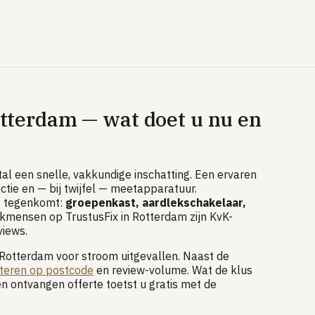
otterdam — wat doet u nu en
al een snelle, vakkundige inschatting. Een ervaren
tie en — bij twijfel — meetapparatuur.
e tegenkomt:
groepenkast, aardlekschakelaar,
akmensen op TrustusFix in Rotterdam zijn KvK-
views.
 Rotterdam voor stroom uitgevallen. Naast de
lteren op postcode
en review-volume. Wat de klus
en ontvangen offerte toetst u gratis met de