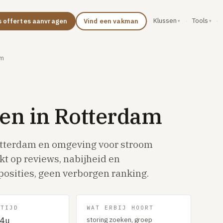
Klussen
Tools
s offertes aanvragen
Vind een vakman
·
·
·
am
len in Rotterdam
tterdam en omgeving voor stroom
kt op reviews, nabijheid en
posities, geen verborgen ranking.
PTIJD
WAT ERBIJ HOORT
storing zoeken, groep
4u