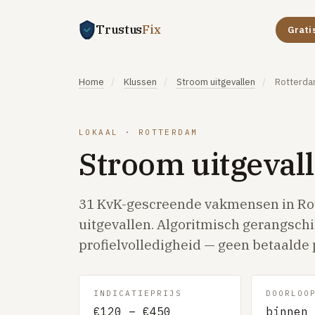
Trustus
Fix
Grati
Home
/
Klussen
/
Stroom uitgevallen
/
Rotterd
LOKAAL · ROTTERDAM
Stroom uitgeval
31 KvK-gescreende vakmensen in Ro
uitgevallen. Algoritmisch gerangschi
profielvolledigheid — geen betaalde 
INDICATIEPRIJS
DOORLOO
€120 – €450
binnen 