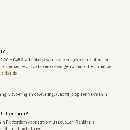
am?
€120 – €450
, afhankelijk van scope en gekozen materialen.
 te toetsen — of toets een ontvangen offerte direct met de
e
prijsgids
.
ning, uitvoering en oplevering. Wachttijd op een vakman in
 Rotterdam?
n Rotterdam voor stroom uitgevallen. Ranking is
heid — niet op betaling.