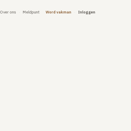
Over ons
Meldpunt
Word vakman
Inloggen
·
·