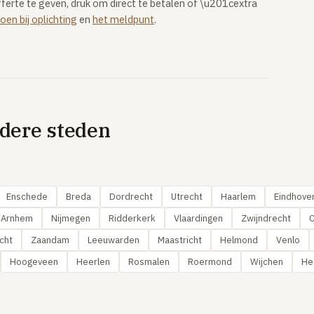
offerte te geven, druk om direct te betalen of \u201cextra
oen bij oplichting
en
het meldpunt
.
ndere steden
Enschede
Breda
Dordrecht
Utrecht
Haarlem
Eindhove
Arnhem
Nijmegen
Ridderkerk
Vlaardingen
Zwijndrecht
C
cht
Zaandam
Leeuwarden
Maastricht
Helmond
Venlo
Hoogeveen
Heerlen
Rosmalen
Roermond
Wijchen
He