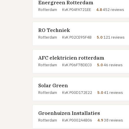
Energreen Rotterdam
Rotterdam
·
KvK P04FA721EE
·
4.8
452 reviews
RO Techniek
Rotterdam
·
KvK P02CE95F4B
·
5.0
121 reviews
AFC elektricien rotterdam
Rotterdam
·
KvK P06F78DEC0
·
5.0
46 reviews
Solar Green
Rotterdam
·
KvK P00D172E22
·
5.0
41 reviews
Groenhuizen Installaties
Rotterdam
·
KvK P0002A4B06
·
4.9
38 reviews