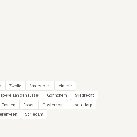
n
Zwolle
Amersfoort
Almere
apelle aan den IJssel
Gorinchem
Sliedrecht
Emmen
Assen
Oosterhout
Hoofddorp
erenveen
Schiedam