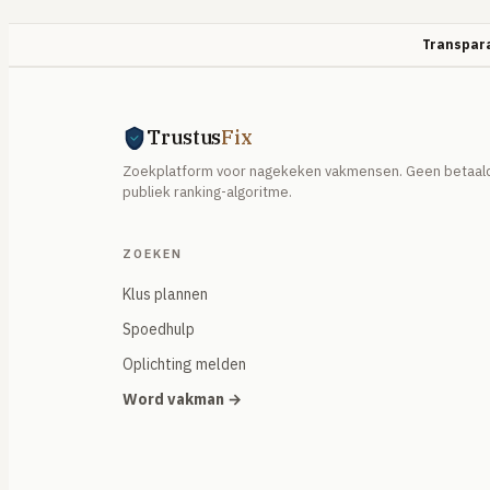
Transpara
Trustus
Fix
Zoekplatform voor nagekeken vakmensen. Geen betaald
publiek ranking-algoritme.
ZOEKEN
Klus plannen
Spoedhulp
Oplichting melden
Word vakman →