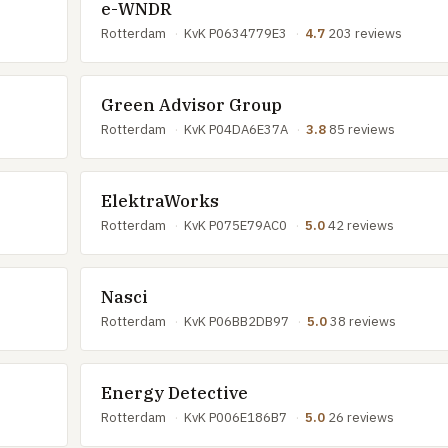
e-WNDR
Rotterdam
·
KvK P0634779E3
·
4.7
203 reviews
Green Advisor Group
Rotterdam
·
KvK P04DA6E37A
·
3.8
85 reviews
ElektraWorks
Rotterdam
·
KvK P075E79AC0
·
5.0
42 reviews
Nasci
Rotterdam
·
KvK P06BB2DB97
·
5.0
38 reviews
Energy Detective
Rotterdam
·
KvK P006E186B7
·
5.0
26 reviews