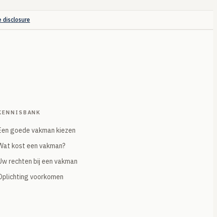
e disclosure
KENNISBANK
Een goede vakman kiezen
Wat kost een vakman?
Uw rechten bij een vakman
Oplichting voorkomen