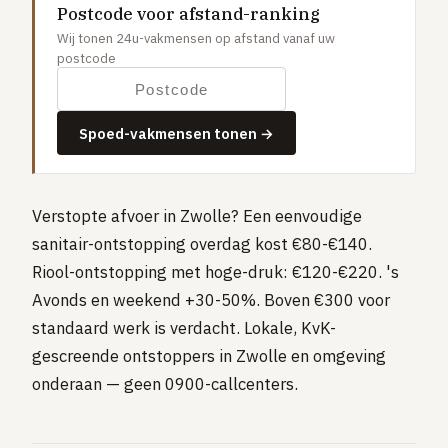
Postcode voor afstand-ranking
Gaslucht
Wij tonen 24u-vakmensen op afstand vanaf uw
Stroom uitgevallen
postcode
Buitengesloten
VERBOUW
Spoed-vakmensen tonen →
Badkamer renovatie
Keuken vervangen
Verstopte afvoer in Zwolle? Een eenvoudige
Dakkapel plaatsen
sanitair-ontstopping overdag kost €80-€140.
Dak renovatie
Riool-ontstopping met hoge-druk: €120-€220. 's
TUIN
Avonds en weekend +30-50%. Boven €300 voor
Tuin aanleg of renovatie
standaard werk is verdacht. Lokale, KvK-
gescreende ontstoppers in Zwolle en omgeving
VERWARMING & KLIMAAT
onderaan — geen 0900-callcenters.
CV-ketel vervangen
Warmtepomp plaatsen