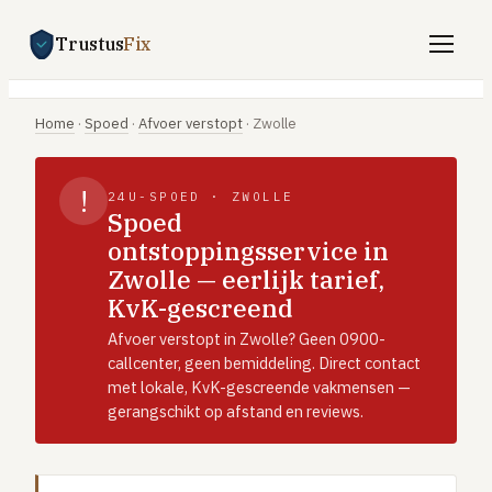
Trustus
Fix
Gratis offertes aanvragen
Home
·
Spoed
·
Afvoer verstopt
·
Zwolle
Vind een vakman
!
24U-SPOED · ZWOLLE
Klussen
Spoed
ontstoppingsservice in
SPOED 24/7
Zwolle — eerlijk tarief,
CV-storing
KvK-gescreend
Airco-storing
Afvoer verstopt in Zwolle? Geen 0900-
Warmtepomp-storing
callcenter, geen bemiddeling. Direct contact
met lokale, KvK-gescreende vakmensen —
Lekkage
gerangschikt op afstand en reviews.
Daklekkage
Afvoer verstopt