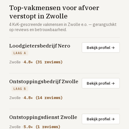
Vloerverwarming aanleggen
Top-vakmensen voor afvoer
Airco installeren
verstopt in Zwolle
Thermostaat installeren
4 KvK-gescreende vakmensen in Zwolle e.o. — gerangschikt
op reviews en betrouwbaarheid.
ENERGIE
Zonnepanelen installeren
Loodgietersbedrijf Nero
Bekijk profiel →
Spouwmuur isoleren
LAAG A
Zwolle ·
4.8★ (31 reviews)
ELEKTRA
Groepenkast vervangen
Ontstoppingsbedrijf Zwolle
Elektra uitbreiden
Bekijk profiel →
LAAG B
Zwolle ·
4.8★ (14 reviews)
Volledig overzicht — alle 23 klussen & prijsranges →
23 klussen · publieke ranking
Ontstoppingsdienst Zwolle
Bekijk profiel →
Tools
Zwolle ·
5.0★ (1 reviews)