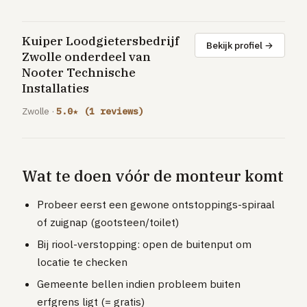
GRATIS TOOLS
Eerlijke-prijs-checker
Kuiper Loodgietersbedrijf
Bekijk profiel →
Besparingscalculator
Zwolle onderdeel van
Nooter Technische
Subsidie-checker
Installaties
Over ons
Zwolle ·
5.0★ (1 reviews)
Meldpunt
Word vakman
Inloggen
Wat te doen vóór de monteur komt
Probeer eerst een gewone ontstoppings-spiraal
of zuignap (gootsteen/toilet)
Bij riool-verstopping: open de buitenput om
locatie te checken
Gemeente bellen indien probleem buiten
erfgrens ligt (= gratis)