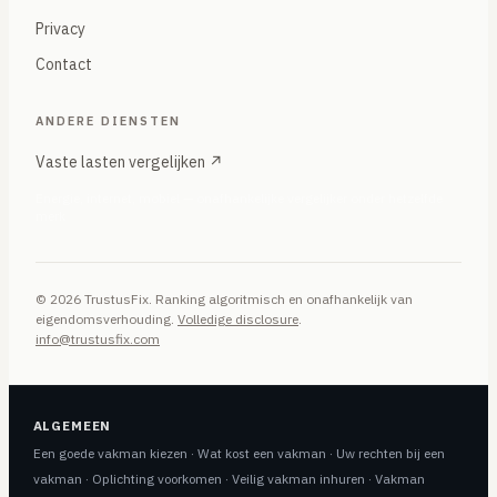
Privacy
Contact
ANDERE DIENSTEN
Vaste lasten vergelijken ↗
Energie, internet, mobiel — onafhankelijke vergelijker onder hetzelfde
merk
© 2026 TrustusFix. Ranking algoritmisch en onafhankelijk van
eigendomsverhouding.
Volledige disclosure
.
info@trustusfix.com
ALGEMEEN
Een goede vakman kiezen
·
Wat kost een vakman
·
Uw rechten bij een
vakman
·
Oplichting voorkomen
·
Veilig vakman inhuren
·
Vakman