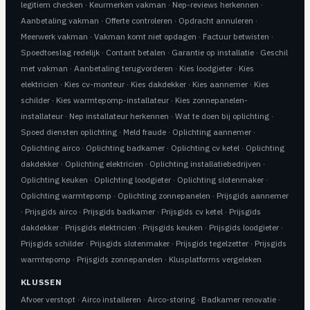
legitiem checken
·
Keurmerken vakman
·
Nep-reviews herkennen
·
Aanbetaling vakman
·
Offerte controleren
·
Opdracht annuleren
·
Meerwerk vakman
·
Vakman komt niet opdagen
·
Factuur betwisten
·
Spoedtoeslag redelijk
·
Contant betalen
·
Garantie op installatie
·
Geschil
met vakman
·
Aanbetaling terugvorderen
·
Kies loodgieter
·
Kies
elektricien
·
Kies cv-monteur
·
Kies dakdekker
·
Kies aannemer
·
Kies
schilder
·
Kies warmtepomp-installateur
·
Kies zonnepanelen-
installateur
·
Nep installateur herkennen
·
Wat te doen bij oplichting
·
Spoed diensten oplichting
·
Meld fraude
·
Oplichting aannemer
·
Oplichting airco
·
Oplichting badkamer
·
Oplichting cv ketel
·
Oplichting
dakdekker
·
Oplichting elektricien
·
Oplichting installatiebedrijven
·
Oplichting keuken
·
Oplichting loodgieter
·
Oplichting slotenmaker
·
Oplichting warmtepomp
·
Oplichting zonnepanelen
·
Prijsgids aannemer
·
Prijsgids airco
·
Prijsgids badkamer
·
Prijsgids cv ketel
·
Prijsgids
dakdekker
·
Prijsgids elektricien
·
Prijsgids keuken
·
Prijsgids loodgieter
·
Prijsgids schilder
·
Prijsgids slotenmaker
·
Prijsgids tegelzetter
·
Prijsgids
warmtepomp
·
Prijsgids zonnepanelen
·
Klusplatforms vergeleken
KLUSSEN
Afvoer verstopt
·
Airco installeren
·
Airco-storing
·
Badkamer renovatie
·