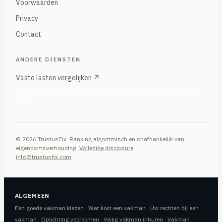
Voorwaarden
Privacy
Contact
ANDERE DIENSTEN
Vaste lasten vergelijken ↗
Energie, internet, mobiel — onafhankelijke vergelijker onder hetzelfde
merk
© 2026 TrustusFix. Ranking algoritmisch en onafhankelijk van
eigendomsverhouding.
Volledige disclosure
.
info@trustusfix.com
ALGEMEEN
Een goede vakman kiezen
·
Wat kost een vakman
·
Uw rechten bij een
vakman
·
Oplichting voorkomen
·
Veilig vakman inhuren
·
Vakman