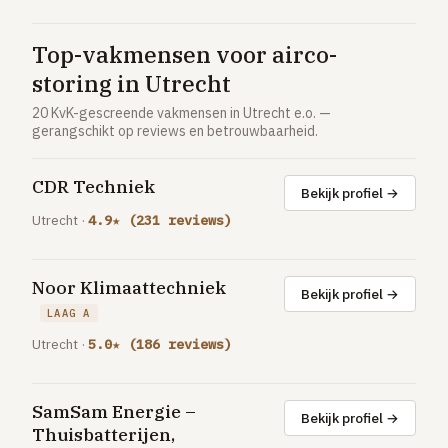
Vloerverwarming aanleggen
Airco installeren
Top-vakmensen voor airco-
storing in Utrecht
Thermostaat installeren
20 KvK-gescreende vakmensen in Utrecht e.o. —
ENERGIE
gerangschikt op reviews en betrouwbaarheid.
Zonnepanelen installeren
Spouwmuur isoleren
CDR Techniek
Bekijk profiel →
Utrecht ·
4.9★ (231 reviews)
ELEKTRA
Groepenkast vervangen
Noor Klimaattechniek
Elektra uitbreiden
Bekijk profiel →
LAAG A
Volledig overzicht — alle 23 klussen & prijsranges →
Utrecht ·
5.0★ (186 reviews)
23 klussen · publieke ranking
SamSam Energie –
Tools
Bekijk profiel →
Thuisbatterijen,