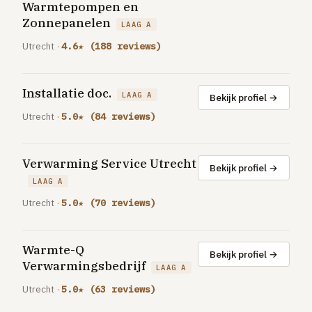
Warmtepompen en
GRATIS TOOLS
Zonnepanelen
LAAG A
Eerlijke-prijs-checker
Utrecht ·
4.6★ (188 reviews)
Besparingscalculator
Subsidie-checker
Installatie doc.
LAAG A
Bekijk profiel →
Over ons
Utrecht ·
5.0★ (84 reviews)
Meldpunt
Word vakman
Inloggen
Verwarming Service Utrecht
Bekijk profiel →
LAAG A
Utrecht ·
5.0★ (70 reviews)
Warmte-Q
Bekijk profiel →
Verwarmingsbedrijf
LAAG A
Utrecht ·
5.0★ (63 reviews)