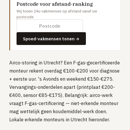
Postcode voor afstand-ranking
Gaslucht
Wij tonen 24u-vakmensen op afstand vanaf uw
Stroom uitgevallen
postcode
Buitengesloten
VERBOUW
Spoed-vakmensen tonen →
Badkamer renovatie
Keuken vervangen
Airco-storing in Utrecht? Een F-gas-gecertificeerde
Dakkapel plaatsen
monteur rekent overdag €100-€200 voor diagnose
Dak renovatie
+ eerste uur. 's Avonds en weekend €150-€275.
TUIN
Vervangings-onderdelen apart (printplaat €200-
Tuin aanleg of renovatie
€400, sensor €85-€175). Belangrijk: airco-werk
vraagt F-gas-certificering — niet-erkende monteur
VERWARMING & KLIMAAT
mag wettelijk geen koudemiddel-werk doen.
CV-ketel vervangen
Lokale erkende monteurs in Utrecht hieronder.
Warmtepomp plaatsen