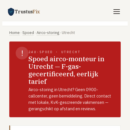
Trustus
Fix
Gratis offertes aanvragen
Home
·
Spoed
·
Airco-storing
·
Utrecht
Vind een vakman
!
24U-SPOED · UTRECHT
Klussen
Spoed airco-monteur in
Utrecht — F-gas-
SPOED 24/7
gecertificeerd, eerlijk
CV-storing
tarief
Airco-storing
Airco-storing in Utrecht? Geen 0900-
Warmtepomp-storing
callcenter, geen bemiddeling. Direct contact
met lokale, KvK-gescreende vakmensen —
Lekkage
gerangschikt op afstand en reviews.
Daklekkage
Afvoer verstopt