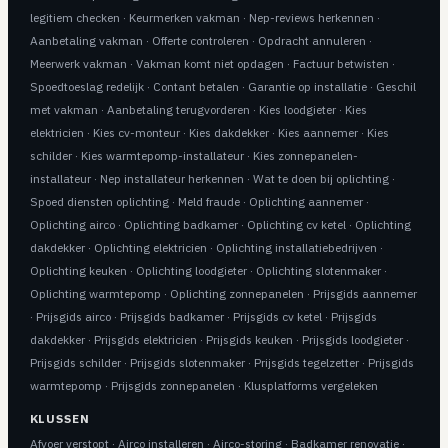
legitiem checken
·
Keurmerken vakman
·
Nep-reviews herkennen
·
Aanbetaling vakman
·
Offerte controleren
·
Opdracht annuleren
·
Meerwerk vakman
·
Vakman komt niet opdagen
·
Factuur betwisten
·
Spoedtoeslag redelijk
·
Contant betalen
·
Garantie op installatie
·
Geschil
met vakman
·
Aanbetaling terugvorderen
·
Kies loodgieter
·
Kies
elektricien
·
Kies cv-monteur
·
Kies dakdekker
·
Kies aannemer
·
Kies
schilder
·
Kies warmtepomp-installateur
·
Kies zonnepanelen-
installateur
·
Nep installateur herkennen
·
Wat te doen bij oplichting
·
Spoed diensten oplichting
·
Meld fraude
·
Oplichting aannemer
·
Oplichting airco
·
Oplichting badkamer
·
Oplichting cv ketel
·
Oplichting
dakdekker
·
Oplichting elektricien
·
Oplichting installatiebedrijven
·
Oplichting keuken
·
Oplichting loodgieter
·
Oplichting slotenmaker
·
Oplichting warmtepomp
·
Oplichting zonnepanelen
·
Prijsgids aannemer
·
Prijsgids airco
·
Prijsgids badkamer
·
Prijsgids cv ketel
·
Prijsgids
dakdekker
·
Prijsgids elektricien
·
Prijsgids keuken
·
Prijsgids loodgieter
·
Prijsgids schilder
·
Prijsgids slotenmaker
·
Prijsgids tegelzetter
·
Prijsgids
warmtepomp
·
Prijsgids zonnepanelen
·
Klusplatforms vergeleken
KLUSSEN
Afvoer verstopt
·
Airco installeren
·
Airco-storing
·
Badkamer renovatie
·