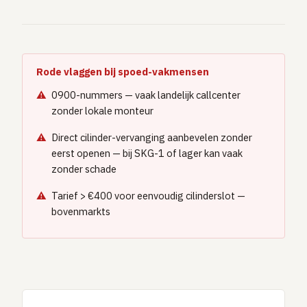
GRATIS TOOLS
Eerlijke-prijs-checker
Besparingscalculator
Rode vlaggen bij spoed-vakmensen
Subsidie-checker
0900-nummers — vaak landelijk callcenter
Over ons
zonder lokale monteur
Meldpunt
Direct cilinder-vervanging aanbevelen zonder
Word vakman
eerst openen — bij SKG-1 of lager kan vaak
Inloggen
zonder schade
Tarief > €400 voor eenvoudig cilinderslot —
bovenmarkts