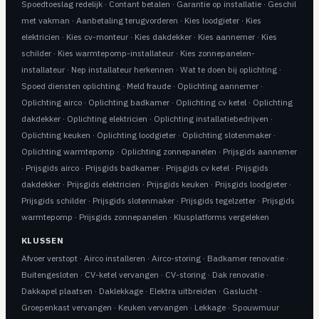
Spoedtoeslag redelijk
·
Contant betalen
·
Garantie op installatie
·
Geschil
met vakman
·
Aanbetaling terugvorderen
·
Kies loodgieter
·
Kies
elektricien
·
Kies cv-monteur
·
Kies dakdekker
·
Kies aannemer
·
Kies
schilder
·
Kies warmtepomp-installateur
·
Kies zonnepanelen-
installateur
·
Nep installateur herkennen
·
Wat te doen bij oplichting
·
Spoed diensten oplichting
·
Meld fraude
·
Oplichting aannemer
·
Oplichting airco
·
Oplichting badkamer
·
Oplichting cv ketel
·
Oplichting
dakdekker
·
Oplichting elektricien
·
Oplichting installatiebedrijven
·
Oplichting keuken
·
Oplichting loodgieter
·
Oplichting slotenmaker
·
Oplichting warmtepomp
·
Oplichting zonnepanelen
·
Prijsgids aannemer
·
Prijsgids airco
·
Prijsgids badkamer
·
Prijsgids cv ketel
·
Prijsgids
dakdekker
·
Prijsgids elektricien
·
Prijsgids keuken
·
Prijsgids loodgieter
·
Prijsgids schilder
·
Prijsgids slotenmaker
·
Prijsgids tegelzetter
·
Prijsgids
warmtepomp
·
Prijsgids zonnepanelen
·
Klusplatforms vergeleken
KLUSSEN
Afvoer verstopt
·
Airco installeren
·
Airco-storing
·
Badkamer renovatie
·
Buitengesloten
·
CV-ketel vervangen
·
CV-storing
·
Dak renovatie
·
Dakkapel plaatsen
·
Daklekkage
·
Elektra uitbreiden
·
Gaslucht
·
Groepenkast vervangen
·
Keuken vervangen
·
Lekkage
·
Spouwmuur