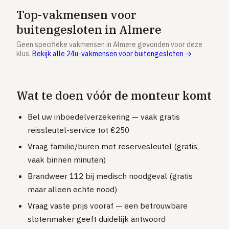
Vloerverwarming aanleggen
Top-vakmensen voor
Airco installeren
buitengesloten in Almere
Thermostaat installeren
Geen specifieke vakmensen in Almere gevonden voor deze
klus.
Bekijk alle 24u-vakmensen voor buitengesloten →
ENERGIE
Zonnepanelen installeren
Wat te doen vóór de monteur komt
Spouwmuur isoleren
ELEKTRA
Bel uw inboedelverzekering — vaak gratis
Groepenkast vervangen
reissleutel-service tot €250
Vraag familie/buren met reservesleutel (gratis,
Elektra uitbreiden
vaak binnen minuten)
Volledig overzicht — alle 23 klussen & prijsranges →
Brandweer 112 bij medisch noodgeval (gratis
23 klussen · publieke ranking
maar alleen echte nood)
Vraag vaste prijs vooraf — een betrouwbare
Tools
slotenmaker geeft duidelijk antwoord