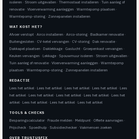
isoleren
·
Stroom uitgevallen
·
Thermostaat installeren
·
Tuin aanleg of
renovatie
·
Vloerverwarming aanleggen
·
Warmtepomp plaatsen
·
Warmtepomp-storing
·
Zonnepanelen installeren
WAT KOST HET?
Afvoer verstopt
·
Airco installeren
·
Airco-storing
·
Badkamer renovatie
·
Buitengesloten
·
CV-ketel vervangen
·
CV-storing
·
Dak renovatie
·
Dakkapel plaatsen
·
Daklekkage
·
Gaslucht
·
Groepenkast vervangen
·
Keuken vervangen
·
Lekkage
·
Spouwmuur isoleren
·
Stroom uitgevallen
·
Tuin aanleg of renovatie
·
Vloerverwarming aanleggen
·
Warmtepomp
plaatsen
·
Warmtepomp-storing
·
Zonnepanelen installeren
REDACTIE
Lees het artikel
·
Lees het artikel
·
Lees het artikel
·
Lees het artikel
·
Lees
het artikel
·
Lees het artikel
·
Lees het artikel
·
Lees het artikel
·
Lees het
artikel
·
Lees het artikel
·
Lees het artikel
·
Lees het artikel
TOOLS & CHECKS
Besparingscalculator
·
Fraude melden
·
Meldpunt
·
Offerte aanvragen
·
Prijscheck
·
Spoedhulp
·
Subsidiechecker
·
Vakmensen zoeken
OVER TRUSTUSFIX