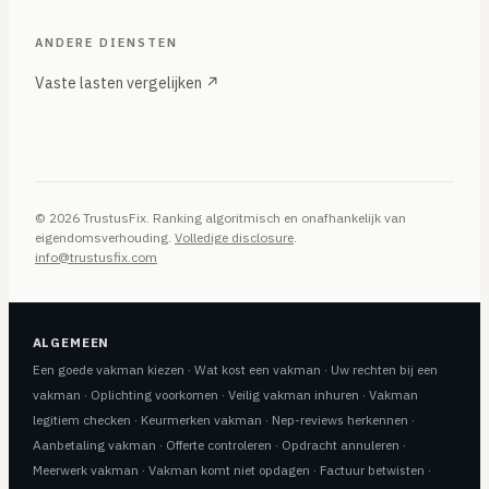
ANDERE DIENSTEN
Vaste lasten vergelijken ↗
Energie, internet, mobiel — onafhankelijke vergelijker onder hetzelfde
merk
© 2026 TrustusFix. Ranking algoritmisch en onafhankelijk van
eigendomsverhouding.
Volledige disclosure
.
info@trustusfix.com
ALGEMEEN
Een goede vakman kiezen
·
Wat kost een vakman
·
Uw rechten bij een
vakman
·
Oplichting voorkomen
·
Veilig vakman inhuren
·
Vakman
legitiem checken
·
Keurmerken vakman
·
Nep-reviews herkennen
·
Aanbetaling vakman
·
Offerte controleren
·
Opdracht annuleren
·
Meerwerk vakman
·
Vakman komt niet opdagen
·
Factuur betwisten
·