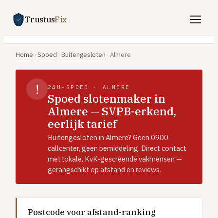
Trustus
Fix
Gratis offertes aanvragen
Home
·
Spoed
·
Buitengesloten
·
Almere
Vind een vakman
!
24U-SPOED · ALMERE
Klussen
Spoed slotenmaker in
Almere — SVPB-erkend,
SPOED 24/7
eerlijk tarief
CV-storing
Buitengesloten in Almere? Geen 0900-
Airco-storing
callcenter, geen bemiddeling. Direct contact
met lokale, KvK-gescreende vakmensen —
Warmtepomp-storing
gerangschikt op afstand en reviews.
Lekkage
Daklekkage
Afvoer verstopt
Postcode voor afstand-ranking