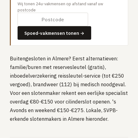
Wij tonen 24u-vakmensen op afstand vanaf uw
Gaslucht
postcode
Stroom uitgevallen
Buitengesloten
Spoed-vakmensen tonen →
VERBOUW
Badkamer renovatie
Keuken vervangen
Buitengesloten in Almere? Eerst alternatieven:
familie/buren met reservesleutel (gratis),
Dakkapel plaatsen
inboedelverzekering reissleutel-service (tot €250
Dak renovatie
vergoed), brandweer (112) bij medisch noodgeval.
TUIN
Voor een slotenmaker rekent een eerlijke specialist
Tuin aanleg of renovatie
overdag €80-€150 voor cilinderslot openen. 's
Avonds en weekend €150-€275. Lokale, SVPB-
VERWARMING & KLIMAAT
erkende slotenmakers in Almere hieronder.
CV-ketel vervangen
Warmtepomp plaatsen