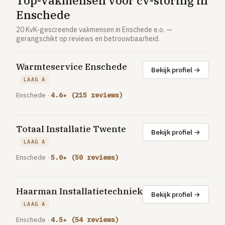
Top-vakmensen voor cv-storing in
Vloerverwarming aanleggen
Enschede
Airco installeren
20 KvK-gescreende vakmensen in Enschede e.o. —
gerangschikt op reviews en betrouwbaarheid.
Thermostaat installeren
ENERGIE
Warmteservice Enschede
Bekijk profiel →
Zonnepanelen installeren
LAAG A
Spouwmuur isoleren
Enschede ·
4.6★ (215 reviews)
ELEKTRA
Groepenkast vervangen
Totaal Installatie Twente
Bekijk profiel →
LAAG A
Elektra uitbreiden
Enschede ·
5.0★ (50 reviews)
Volledig overzicht — alle 23 klussen & prijsranges →
23 klussen · publieke ranking
Haarman Installatietechniek
Bekijk profiel →
LAAG A
Tools
Enschede ·
4.5★ (54 reviews)