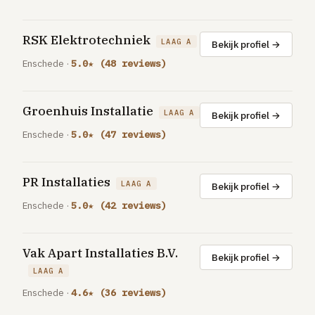
GRATIS TOOLS
Eerlijke-prijs-checker
RSK Elektrotechniek
LAAG A
Bekijk profiel →
Besparingscalculator
Enschede ·
5.0★ (48 reviews)
Subsidie-checker
Over ons
Groenhuis Installatie
LAAG A
Bekijk profiel →
Meldpunt
Enschede ·
5.0★ (47 reviews)
Word vakman
Inloggen
PR Installaties
LAAG A
Bekijk profiel →
Enschede ·
5.0★ (42 reviews)
Vak Apart Installaties B.V.
Bekijk profiel →
LAAG A
Enschede ·
4.6★ (36 reviews)