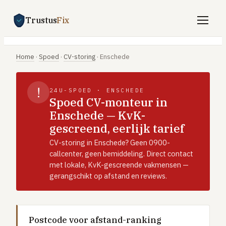
Trustus
Fix
Gratis offertes aanvragen
Home
·
Spoed
·
CV-storing
·
Enschede
Vind een vakman
!
24U-SPOED · ENSCHEDE
Klussen
Spoed CV-monteur in
Enschede — KvK-
SPOED 24/7
gescreend, eerlijk tarief
CV-storing
CV-storing in Enschede? Geen 0900-
Airco-storing
callcenter, geen bemiddeling. Direct contact
met lokale, KvK-gescreende vakmensen —
Warmtepomp-storing
gerangschikt op afstand en reviews.
Lekkage
Daklekkage
Afvoer verstopt
Postcode voor afstand-ranking