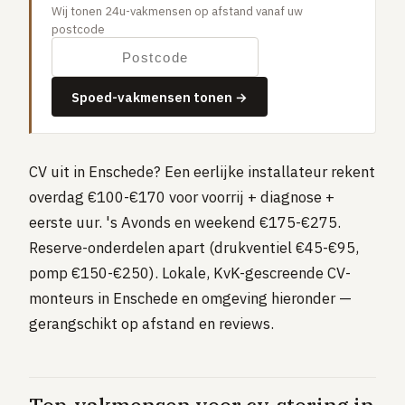
Wij tonen 24u-vakmensen op afstand vanaf uw
Gaslucht
postcode
Stroom uitgevallen
Buitengesloten
Spoed-vakmensen tonen →
VERBOUW
Badkamer renovatie
Keuken vervangen
CV uit in Enschede? Een eerlijke installateur rekent
overdag €100-€170 voor voorrij + diagnose +
Dakkapel plaatsen
eerste uur. 's Avonds en weekend €175-€275.
Dak renovatie
Reserve-onderdelen apart (drukventiel €45-€95,
TUIN
pomp €150-€250). Lokale, KvK-gescreende CV-
Tuin aanleg of renovatie
monteurs in Enschede en omgeving hieronder —
gerangschikt op afstand en reviews.
VERWARMING & KLIMAAT
CV-ketel vervangen
Warmtepomp plaatsen