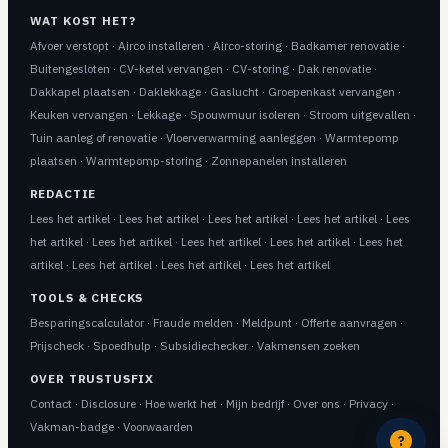
WAT KOST HET?
Afvoer verstopt
·
Airco installeren
·
Airco-storing
·
Badkamer renovatie
·
Buitengesloten
·
CV-ketel vervangen
·
CV-storing
·
Dak renovatie
·
Dakkapel plaatsen
·
Daklekkage
·
Gaslucht
·
Groepenkast vervangen
·
Keuken vervangen
·
Lekkage
·
Spouwmuur isoleren
·
Stroom uitgevallen
·
Tuin aanleg of renovatie
·
Vloerverwarming aanleggen
·
Warmtepomp
plaatsen
·
Warmtepomp-storing
·
Zonnepanelen installeren
REDACTIE
Lees het artikel
·
Lees het artikel
·
Lees het artikel
·
Lees het artikel
·
Lees
het artikel
·
Lees het artikel
·
Lees het artikel
·
Lees het artikel
·
Lees het
artikel
·
Lees het artikel
·
Lees het artikel
·
Lees het artikel
TOOLS & CHECKS
Besparingscalculator
·
Fraude melden
·
Meldpunt
·
Offerte aanvragen
·
Prijscheck
·
Spoedhulp
·
Subsidiechecker
·
Vakmensen zoeken
OVER TRUSTUSFIX
Contact
·
Disclosure
·
Hoe werkt het
·
Mijn bedrijf
·
Over ons
·
Privacy
·
Vakman-badge
·
Voorwaarden
?