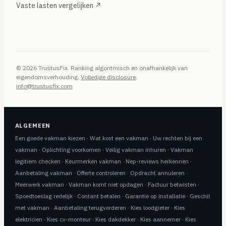
Vaste lasten vergelijken ↗
Energie, internet, mobiel — onafhankelijke vergelijker onder hetzelfde
merk
© 2026 TrustusFix. Ranking algoritmisch en onafhankelijk van
eigendomsverhouding.
Volledige disclosure
.
info@trustusfix.com
ALGEMEEN
Een goede vakman kiezen
·
Wat kost een vakman
·
Uw rechten bij een
vakman
·
Oplichting voorkomen
·
Veilig vakman inhuren
·
Vakman
legitiem checken
·
Keurmerken vakman
·
Nep-reviews herkennen
·
Aanbetaling vakman
·
Offerte controleren
·
Opdracht annuleren
·
Meerwerk vakman
·
Vakman komt niet opdagen
·
Factuur betwisten
·
Spoedtoeslag redelijk
·
Contant betalen
·
Garantie op installatie
·
Geschil
met vakman
·
Aanbetaling terugvorderen
·
Kies loodgieter
·
Kies
elektricien
·
Kies cv-monteur
·
Kies dakdekker
·
Kies aannemer
·
Kies