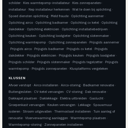
schilder
·
Kies warmtepomp-installateur
·
Kies zonnepanelen-
installateur
·
Nep installateur herkennen
·
Wat te doen bij oplichting
·
Spoed diensten oplichting
·
Meld fraude
·
Oplichting aannemer
·
Oplichting airco
·
Oplichting badkamer
·
Oplichting cv ketel
·
Oplichting
dakdekker
·
Oplichting elektricien
·
Oplichting installatiebedrijven
·
Oplichting keuken
·
Oplichting loodgieter
·
Oplichting slotenmaker
·
Oplichting warmtepomp
·
Oplichting zonnepanelen
·
Prijsgids aannemer
·
Prijsgids airco
·
Prijsgids badkamer
·
Prijsgids cv ketel
·
Prijsgids
dakdekker
·
Prijsgids elektricien
·
Prijsgids keuken
·
Prijsgids loodgieter
·
Prijsgids schilder
·
Prijsgids slotenmaker
·
Prijsgids tegelzetter
·
Prijsgids
warmtepomp
·
Prijsgids zonnepanelen
·
Klusplatforms vergeleken
KLUSSEN
Afvoer verstopt
·
Airco installeren
·
Airco-storing
·
Badkamer renovatie
·
Buitengesloten
·
CV-ketel vervangen
·
CV-storing
·
Dak renovatie
·
Dakkapel plaatsen
·
Daklekkage
·
Elektra uitbreiden
·
Gaslucht
·
Groepenkast vervangen
·
Keuken vervangen
·
Lekkage
·
Spouwmuur
isoleren
·
Stroom uitgevallen
·
Thermostaat installeren
·
Tuin aanleg of
renovatie
·
Vloerverwarming aanleggen
·
Warmtepomp plaatsen
·
Warmtepomp-storing
·
Zonnepanelen installeren