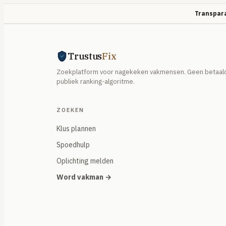
Transpara
Trustus
Fix
Zoekplatform voor nagekeken vakmensen. Geen betaald
publiek ranking-algoritme.
ZOEKEN
Klus plannen
Spoedhulp
Oplichting melden
Word vakman →