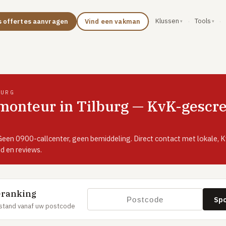
Klussen
Tools
s offertes aanvragen
Vind een vakman
·
·
·
BURG
onteur in Tilburg — KvK-gescree
 Geen 0900-callcenter, geen bemiddeling. Direct contact met lokale
d en reviews.
-ranking
Sp
stand vanaf uw postcode