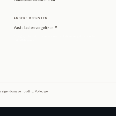
ANDERE DIENSTEN
Vaste lasten vergelijken ↗
Energie, internet, mobiel — onafhankelijke vergelijker onder
hetzelfde merk
van eigendomsverhouding.
Volledige