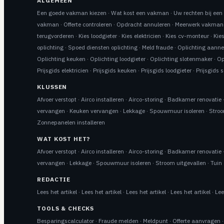
ALGEMEEN
Een goede vakman kiezen
·
Wat kost een vakman
·
Uw rechten bij ee
vakman
·
Offerte controleren
·
Opdracht annuleren
·
Meerwerk vakman
terugvorderen
·
Kies loodgieter
·
Kies elektricien
·
Kies cv-monteur
·
Kie
oplichting
·
Spoed diensten oplichting
·
Meld fraude
·
Oplichting aann
Oplichting keuken
·
Oplichting loodgieter
·
Oplichting slotenmaker
·
Op
Prijsgids elektricien
·
Prijsgids keuken
·
Prijsgids loodgieter
·
Prijsgids 
KLUSSEN
Afvoer verstopt
·
Airco installeren
·
Airco-storing
·
Badkamer renovatie
vervangen
·
Keuken vervangen
·
Lekkage
·
Spouwmuur isoleren
·
Stroo
Zonnepanelen installeren
WAT KOST HET?
Afvoer verstopt
·
Airco installeren
·
Airco-storing
·
Badkamer renovatie
vervangen
·
Lekkage
·
Spouwmuur isoleren
·
Stroom uitgevallen
·
Tuin 
REDACTIE
Lees het artikel
·
Lees het artikel
·
Lees het artikel
·
Lees het artikel
·
Lee
TOOLS & CHECKS
Besparingscalculator
·
Fraude melden
·
Meldpunt
·
Offerte aanvragen