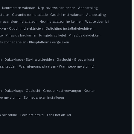
·
Keurmerken vakman
·
Nep-reviews herkennen
·
Aanbetaling
etalen
·
Garantie op installatie
·
Geschil met vakman
·
Aanbetaling
nnepanelen-installateur
·
Nep installateur herkennen
·
Wat te doen bij
kker
·
Oplichting elektricien
·
Oplichting installatiebedrijven
·
co
·
Prijsgids badkamer
·
Prijsgids cv ketel
·
Prijsgids dakdekker
·
ids zonnepanelen
·
Klusplatforms vergeleken
en
·
Daklekkage
·
Elektra uitbreiden
·
Gaslucht
·
Groepenkast
 aanleggen
·
Warmtepomp plaatsen
·
Warmtepomp-storing
·
en
·
Daklekkage
·
Gaslucht
·
Groepenkast vervangen
·
Keuken
omp-storing
·
Zonnepanelen installeren
 het artikel
·
Lees het artikel
·
Lees het artikel