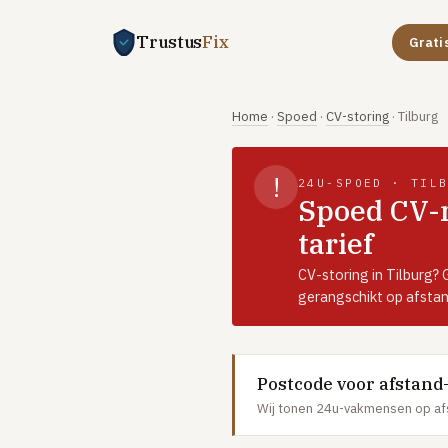
Trustus
Fix
Grati
Home
·
Spoed
·
CV-storing
·
Tilburg
!
24U-SPOED · TIL
Spoed CV-m
tarief
CV-storing in Tilburg?
gerangschikt op afstan
Postcode voor afstand
Wij tonen 24u-vakmensen op af