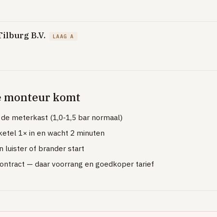
ilburg B.V.
LAAG A
e monteur komt
 de meterkast (1,0-1,5 bar normaal)
etel 1× in en wacht 2 minuten
 luister of brander start
contract — daar voorrang en goedkoper tarief