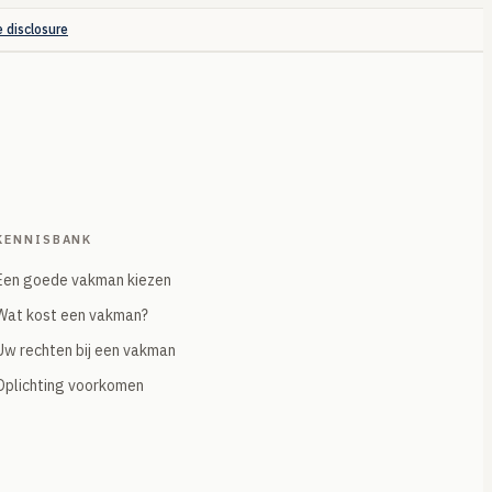
e disclosure
KENNISBANK
Een goede vakman kiezen
Wat kost een vakman?
Uw rechten bij een vakman
Oplichting voorkomen