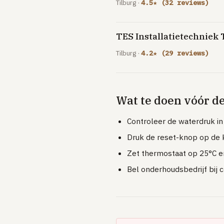
Tilburg ·
4.5★ (32 reviews)
TES Installatietechniek T
Tilburg ·
4.2★ (29 reviews)
Wat te doen vóór d
Controleer de waterdruk in
Druk de reset-knop op de k
Zet thermostaat op 25°C en
Bel onderhoudsbedrijf bij 