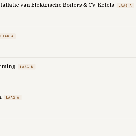
tallatie van Elektrische Boilers & CV-Ketels
LAAG A
LAAG A
arming
LAAG B
k
LAAG A