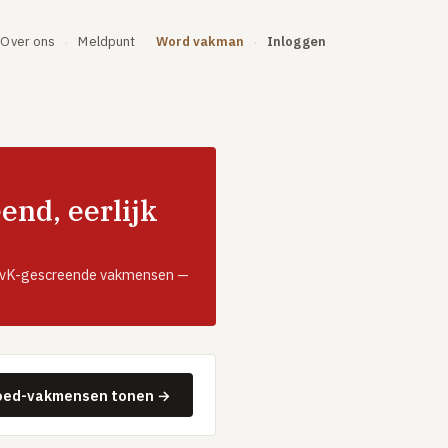
Over ons
Meldpunt
Word vakman
Inloggen
·
·
nd, eerlijk
, KvK-gescreende vakmensen —
oed-vakmensen tonen →