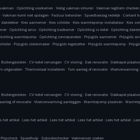
n vakman
·
Oplichting voorkomen
·
Veilig vakman inhuren
·
Vakman legitiem checken
·
Vakman komt niet opdagen
·
Factuur betwisten
·
Spoedtoeslag redelijk
·
Contant b
s dakdekker
·
Kies aannemer
·
Kies schilder
·
Kies warmtepomp-installateur
·
Kies zo
emer
·
Oplichting airco
·
Oplichting badkamer
·
Oplichting cv ketel
·
Oplichting dakde
lichting warmtepomp
·
Oplichting zonnepanelen
·
Prijsgids aannemer
·
Prijsgids air
schilder
·
Prijsgids slotenmaker
·
Prijsgids tegelzetter
·
Prijsgids warmtepomp
·
Prijsg
·
Buitengesloten
·
CV-ketel vervangen
·
CV-storing
·
Dak renovatie
·
Dakkapel plaats
m uitgevallen
·
Thermostaat installeren
·
Tuin aanleg of renovatie
·
Vloerverwarming
·
Buitengesloten
·
CV-ketel vervangen
·
CV-storing
·
Dak renovatie
·
Dakkapel plaats
aanleg of renovatie
·
Vloerverwarming aanleggen
·
Warmtepomp plaatsen
·
Warmtep
s het artikel
·
Lees het artikel
·
Lees het artikel
·
Lees het artikel
·
Lees het artikel
·
Lees
·
Prijscheck
·
Spoedhulp
·
Subsidiechecker
·
Vakmensen zoeken