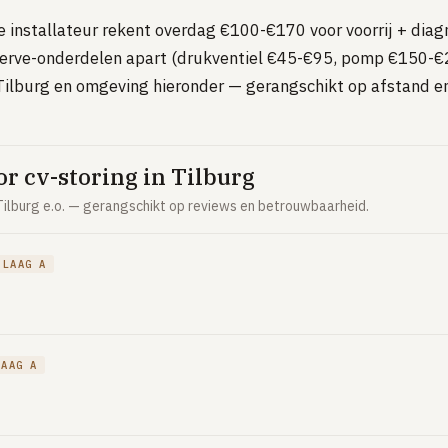
ke installateur rekent overdag €100-€170 voor voorrij + diag
rve-onderdelen apart (drukventiel €45-€95, pomp €150-€2
ilburg en omgeving hieronder — gerangschikt op afstand en
 cv-storing in Tilburg
ilburg e.o. — gerangschikt op reviews en betrouwbaarheid.
LAAG A
LAAG A