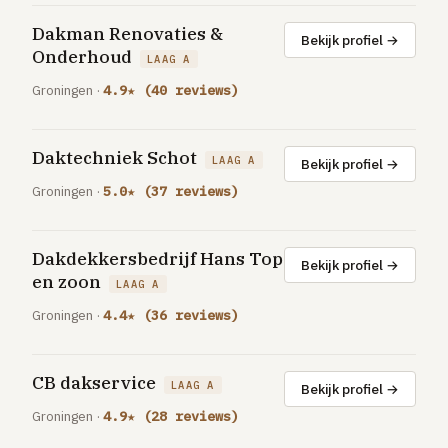
GRATIS TOOLS
Dakman Renovaties &
Bekijk profiel →
Eerlijke-prijs-checker
Onderhoud
LAAG A
Besparingscalculator
Groningen ·
4.9★ (40 reviews)
Subsidie-checker
Over ons
Daktechniek Schot
LAAG A
Bekijk profiel →
Meldpunt
Groningen ·
5.0★ (37 reviews)
Word vakman
Inloggen
Dakdekkersbedrijf Hans Top
Bekijk profiel →
en zoon
LAAG A
Groningen ·
4.4★ (36 reviews)
CB dakservice
LAAG A
Bekijk profiel →
Groningen ·
4.9★ (28 reviews)