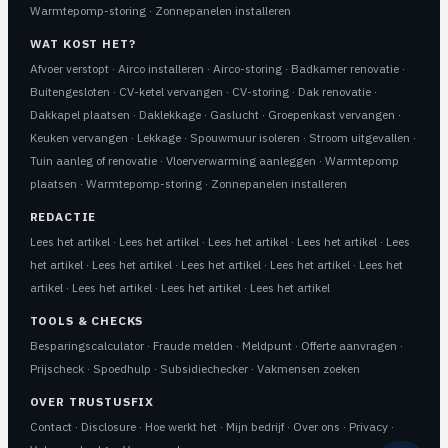
Warmtepomp-storing
·
Zonnepanelen installeren
WAT KOST HET?
Afvoer verstopt
·
Airco installeren
·
Airco-storing
·
Badkamer renovatie
·
Buitengesloten
·
CV-ketel vervangen
·
CV-storing
·
Dak renovatie
·
Dakkapel plaatsen
·
Daklekkage
·
Gaslucht
·
Groepenkast vervangen
·
Keuken vervangen
·
Lekkage
·
Spouwmuur isoleren
·
Stroom uitgevallen
·
Tuin aanleg of renovatie
·
Vloerverwarming aanleggen
·
Warmtepomp
plaatsen
·
Warmtepomp-storing
·
Zonnepanelen installeren
REDACTIE
Lees het artikel
·
Lees het artikel
·
Lees het artikel
·
Lees het artikel
·
Lees
het artikel
·
Lees het artikel
·
Lees het artikel
·
Lees het artikel
·
Lees het
artikel
·
Lees het artikel
·
Lees het artikel
·
Lees het artikel
TOOLS & CHECKS
Besparingscalculator
·
Fraude melden
·
Meldpunt
·
Offerte aanvragen
·
Prijscheck
·
Spoedhulp
·
Subsidiechecker
·
Vakmensen zoeken
OVER TRUSTUSFIX
Contact
·
Disclosure
·
Hoe werkt het
·
Mijn bedrijf
·
Over ons
·
Privacy
·