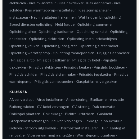
elektricien
·
Kies cv-monteur
·
Kies dakdekker
·
Kies aannemer
·
Kies
schilder
·
Kies warmtepomp-installateur
·
Kies zonnepanelen-
installateur
·
Nep installateur herkennen
·
Wat te doen bij oplichting
·
Spoed diensten oplichting
·
Meld fraude
·
Oplichting aannemer
·
Oplichting airco
·
Oplichting badkamer
·
Oplichting cv ketel
·
Oplichting
dakdekker
·
Oplichting elektricien
·
Oplichting installatiebedrijven
·
Oplichting keuken
·
Oplichting loodgieter
·
Oplichting slotenmaker
·
Oplichting warmtepomp
·
Oplichting zonnepanelen
·
Prijsgids aannemer
·
Prijsgids airco
·
Prijsgids badkamer
·
Prijsgids cv ketel
·
Prijsgids
dakdekker
·
Prijsgids elektricien
·
Prijsgids keuken
·
Prijsgids loodgieter
·
Prijsgids schilder
·
Prijsgids slotenmaker
·
Prijsgids tegelzetter
·
Prijsgids
warmtepomp
·
Prijsgids zonnepanelen
·
Klusplatforms vergeleken
KLUSSEN
Afvoer verstopt
·
Airco installeren
·
Airco-storing
·
Badkamer renovatie
·
Buitengesloten
·
CV-ketel vervangen
·
CV-storing
·
Dak renovatie
·
Dakkapel plaatsen
·
Daklekkage
·
Elektra uitbreiden
·
Gaslucht
·
Groepenkast vervangen
·
Keuken vervangen
·
Lekkage
·
Spouwmuur
isoleren
·
Stroom uitgevallen
·
Thermostaat installeren
·
Tuin aanleg of
renovatie
·
Vloerverwarming aanleggen
·
Warmtepomp plaatsen
·