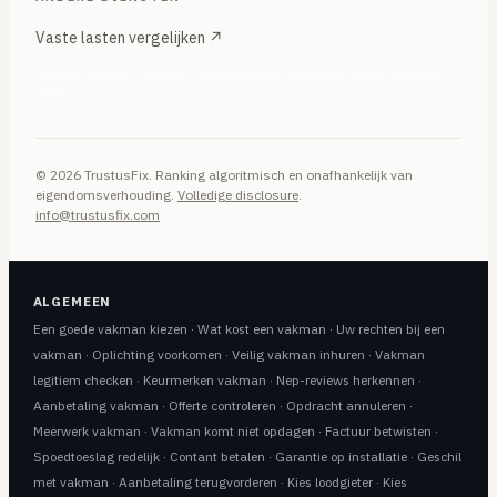
Vaste lasten vergelijken ↗
Energie, internet, mobiel — onafhankelijke vergelijker onder hetzelfde
merk
© 2026 TrustusFix. Ranking algoritmisch en onafhankelijk van
eigendomsverhouding.
Volledige disclosure
.
info@trustusfix.com
ALGEMEEN
Een goede vakman kiezen
·
Wat kost een vakman
·
Uw rechten bij een
vakman
·
Oplichting voorkomen
·
Veilig vakman inhuren
·
Vakman
legitiem checken
·
Keurmerken vakman
·
Nep-reviews herkennen
·
Aanbetaling vakman
·
Offerte controleren
·
Opdracht annuleren
·
Meerwerk vakman
·
Vakman komt niet opdagen
·
Factuur betwisten
·
Spoedtoeslag redelijk
·
Contant betalen
·
Garantie op installatie
·
Geschil
met vakman
·
Aanbetaling terugvorderen
·
Kies loodgieter
·
Kies