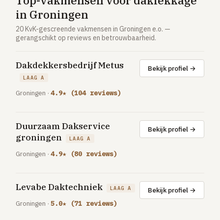
Top-vakmensen voor daklekkage
Vloerverwarming aanleggen
in Groningen
Airco installeren
20 KvK-gescreende vakmensen in Groningen e.o. —
gerangschikt op reviews en betrouwbaarheid.
Thermostaat installeren
ENERGIE
Dakdekkersbedrijf Metus
Bekijk profiel →
Zonnepanelen installeren
LAAG A
Spouwmuur isoleren
Groningen ·
4.9★ (104 reviews)
ELEKTRA
Groepenkast vervangen
Duurzaam Dakservice
Bekijk profiel →
groningen
LAAG A
Elektra uitbreiden
Groningen ·
4.9★ (80 reviews)
Volledig overzicht — alle 23 klussen & prijsranges →
23 klussen · publieke ranking
Levabe Daktechniek
LAAG A
Bekijk profiel →
Tools
Groningen ·
5.0★ (71 reviews)