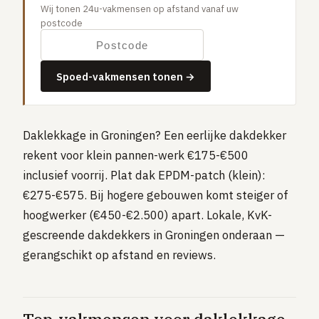
Wij tonen 24u-vakmensen op afstand vanaf uw
Gaslucht
postcode
Stroom uitgevallen
Buitengesloten
Spoed-vakmensen tonen →
VERBOUW
Badkamer renovatie
Keuken vervangen
Daklekkage in Groningen? Een eerlijke dakdekker
rekent voor klein pannen-werk €175-€500
Dakkapel plaatsen
inclusief voorrij. Plat dak EPDM-patch (klein):
Dak renovatie
€275-€575. Bij hogere gebouwen komt steiger of
TUIN
hoogwerker (€450-€2.500) apart. Lokale, KvK-
Tuin aanleg of renovatie
gescreende dakdekkers in Groningen onderaan —
gerangschikt op afstand en reviews.
VERWARMING & KLIMAAT
CV-ketel vervangen
Warmtepomp plaatsen