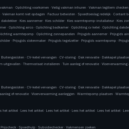
n vakman
·
Oplichting voorkomen
·
Veilig vakman inhuren
·
Vakman legitiem checken
·
Vakman komt niet opdagen
·
Factuur betwisten
·
Spoedtoeslag redelijk
·
Contant b
s dakdekker
·
Kies aannemer
·
Kies schilder
·
Kies warmtepomp-installateur
·
Kies zo
emer
·
Oplichting airco
·
Oplichting badkamer
·
Oplichting cv ketel
·
Oplichting dakde
lichting warmtepomp
·
Oplichting zonnepanelen
·
Prijsgids aannemer
·
Prijsgids air
schilder
·
Prijsgids slotenmaker
·
Prijsgids tegelzetter
·
Prijsgids warmtepomp
·
Prijsg
·
Buitengesloten
·
CV-ketel vervangen
·
CV-storing
·
Dak renovatie
·
Dakkapel plaats
m uitgevallen
·
Thermostaat installeren
·
Tuin aanleg of renovatie
·
Vloerverwarming
·
Buitengesloten
·
CV-ketel vervangen
·
CV-storing
·
Dak renovatie
·
Dakkapel plaats
aanleg of renovatie
·
Vloerverwarming aanleggen
·
Warmtepomp plaatsen
·
Warmtep
s het artikel
·
Lees het artikel
·
Lees het artikel
·
Lees het artikel
·
Lees het artikel
·
Lees
·
Prijscheck
·
Spoedhulp
·
Subsidiechecker
·
Vakmensen zoeken