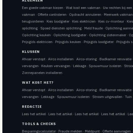
ALGEMEEN
Een goede vakman kiezen
·
Wat kost een vakman
·
Uw rechten bij ee
vakman
·
Offerte controleren
·
Opdracht annuleren
·
Meerwerk vakman
terugvorderen
·
Kies loodgieter
·
Kies elektricien
·
Kies cv-monteur
·
Kie
oplichting
·
Spoed diensten oplichting
·
Meld fraude
·
Oplichting aann
Oplichting keuken
·
Oplichting loodgieter
·
Oplichting slotenmaker
·
Op
Prijsgids elektricien
·
Prijsgids keuken
·
Prijsgids loodgieter
·
Prijsgids 
KLUSSEN
Afvoer verstopt
·
Airco installeren
·
Airco-storing
·
Badkamer renovatie
vervangen
·
Keuken vervangen
·
Lekkage
·
Spouwmuur isoleren
·
Stroo
Zonnepanelen installeren
WAT KOST HET?
Afvoer verstopt
·
Airco installeren
·
Airco-storing
·
Badkamer renovatie
vervangen
·
Lekkage
·
Spouwmuur isoleren
·
Stroom uitgevallen
·
Tuin 
REDACTIE
Lees het artikel
·
Lees het artikel
·
Lees het artikel
·
Lees het artikel
·
Lee
TOOLS & CHECKS
Besparingscalculator
·
Fraude melden
·
Meldpunt
·
Offerte aanvragen