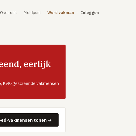
Over ons
Meldpunt
Word vakman
Inloggen
·
·
end, eerlijk
ale, KvK-gescreende vakmensen
oed-vakmensen tonen →