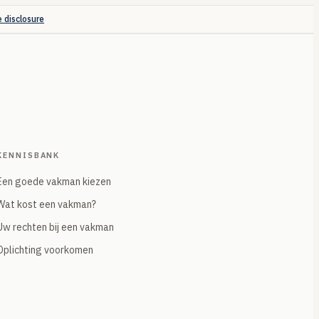
e disclosure
KENNISBANK
Een goede vakman kiezen
Wat kost een vakman?
Uw rechten bij een vakman
Oplichting voorkomen