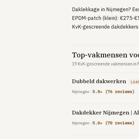
Daklekkage in Nijmegen? Een 
EPDM-patch (klein): €275-€5
KvK-gescreende dakdekkers 
Top-vakmensen voo
19 KvK-gescreende vakmensen in N
Dubbeld dakwerken
LAA
Nijmegen ·
5.0★ (76 reviews)
Dakdekker Nijmegen | A
Nijmegen ·
5.0★ (70 reviews)