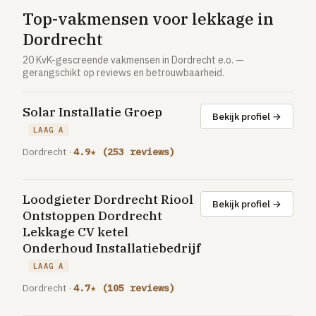
Vloerverwarming aanleggen
Top-vakmensen voor lekkage in
Airco installeren
Dordrecht
Thermostaat installeren
20 KvK-gescreende vakmensen in Dordrecht e.o. —
gerangschikt op reviews en betrouwbaarheid.
ENERGIE
Zonnepanelen installeren
Solar Installatie Groep
Bekijk profiel →
Spouwmuur isoleren
LAAG A
Dordrecht ·
4.9★ (253 reviews)
ELEKTRA
Groepenkast vervangen
Loodgieter Dordrecht Riool
Elektra uitbreiden
Bekijk profiel →
Ontstoppen Dordrecht
Lekkage CV ketel
Volledig overzicht — alle 23 klussen & prijsranges →
Onderhoud Installatiebedrijf
23 klussen · publieke ranking
LAAG A
Dordrecht ·
4.7★ (105 reviews)
Tools