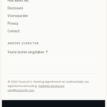
Hoe werkt het
Disclosure
Voorwaarden
Privacy
Contact
ANDERE DIENSTEN
Vaste lasten vergelijken ↗
Energie, internet, mobiel — onafhankelijke vergelijker onder hetzelfde
merk
© 2026 TrustusFix. Ranking algoritmisch en onafhankelijk van
eigendomsverhouding.
Volledige disclosure
.
info@trustusfix.com