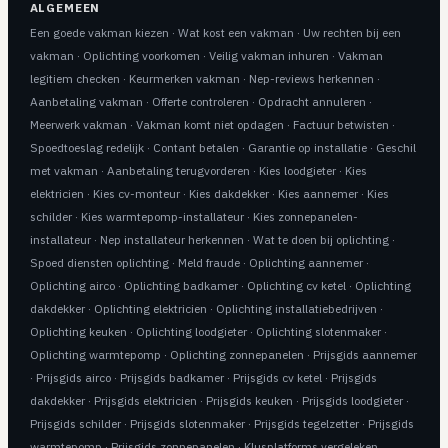
ALGEMEEN
Een goede vakman kiezen
·
Wat kost een vakman
·
Uw rechten bij een
vakman
·
Oplichting voorkomen
·
Veilig vakman inhuren
·
Vakman
legitiem checken
·
Keurmerken vakman
·
Nep-reviews herkennen
·
Aanbetaling vakman
·
Offerte controleren
·
Opdracht annuleren
·
Meerwerk vakman
·
Vakman komt niet opdagen
·
Factuur betwisten
·
Spoedtoeslag redelijk
·
Contant betalen
·
Garantie op installatie
·
Geschil
met vakman
·
Aanbetaling terugvorderen
·
Kies loodgieter
·
Kies
elektricien
·
Kies cv-monteur
·
Kies dakdekker
·
Kies aannemer
·
Kies
schilder
·
Kies warmtepomp-installateur
·
Kies zonnepanelen-
installateur
·
Nep installateur herkennen
·
Wat te doen bij oplichting
·
Spoed diensten oplichting
·
Meld fraude
·
Oplichting aannemer
·
Oplichting airco
·
Oplichting badkamer
·
Oplichting cv ketel
·
Oplichting
dakdekker
·
Oplichting elektricien
·
Oplichting installatiebedrijven
·
Oplichting keuken
·
Oplichting loodgieter
·
Oplichting slotenmaker
·
Oplichting warmtepomp
·
Oplichting zonnepanelen
·
Prijsgids aannemer
·
Prijsgids airco
·
Prijsgids badkamer
·
Prijsgids cv ketel
·
Prijsgids
dakdekker
·
Prijsgids elektricien
·
Prijsgids keuken
·
Prijsgids loodgieter
·
Prijsgids schilder
·
Prijsgids slotenmaker
·
Prijsgids tegelzetter
·
Prijsgids
warmtepomp
·
Prijsgids zonnepanelen
·
Klusplatforms vergeleken