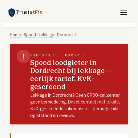
Trustus
Fix
Gratis offertes aanvragen
Home
·
Spoed
·
Lekkage
·
Dordrecht
Vind een vakman
!
24U-SPOED · DORDRECHT
Klussen
Spoed loodgieter in
Dordrecht bij lekkage —
SPOED 24/7
eerlijk tarief, KvK-
CV-storing
gescreend
Airco-storing
Lekkage in Dordrecht? Geen 0900-callcenter,
Warmtepomp-storing
geen bemiddeling. Direct contact met lokale,
KvK-gescreende vakmensen — gerangschikt
Lekkage
op afstand en reviews.
Daklekkage
Afvoer verstopt