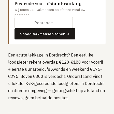
Postcode voor afstand-ranking
Gaslucht
Wij tonen 24u-vakmensen op afstand vanaf uw
Stroom uitgevallen
postcode
Buitengesloten
VERBOUW
Spoed-vakmensen tonen →
Badkamer renovatie
Keuken vervangen
Een acute lekkage in Dordrecht? Een eerlijke
Dakkapel plaatsen
loodgieter rekent overdag €120-€180 voor voorrij
Dak renovatie
+ eerste uur arbeid. 's Avonds en weekend €175-
TUIN
€275. Boven €300 is verdacht. Onderstaand vindt
Tuin aanleg of renovatie
u lokale, KvK-gescreende loodgieters in Dordrecht
en directe omgeving — gerangschikt op afstand en
VERWARMING & KLIMAAT
reviews, geen betaalde posities.
CV-ketel vervangen
Warmtepomp plaatsen