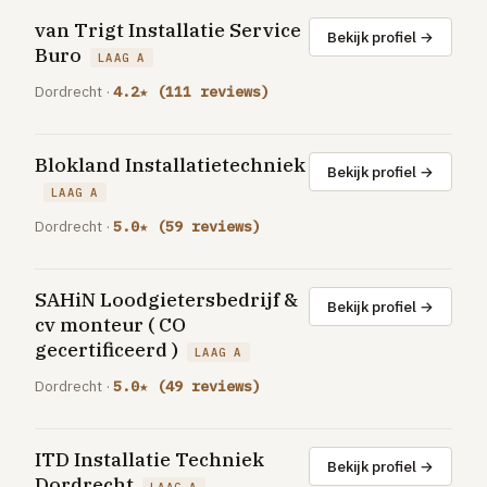
GRATIS TOOLS
van Trigt Installatie Service
Bekijk profiel →
Eerlijke-prijs-checker
Buro
LAAG A
Besparingscalculator
Dordrecht ·
4.2★ (111 reviews)
Subsidie-checker
Blokland Installatietechniek
Over ons
Bekijk profiel →
Meldpunt
LAAG A
Word vakman
Dordrecht ·
5.0★ (59 reviews)
Inloggen
SAHiN Loodgietersbedrijf &
Bekijk profiel →
cv monteur ( CO
gecertificeerd )
LAAG A
Dordrecht ·
5.0★ (49 reviews)
ITD Installatie Techniek
Bekijk profiel →
Dordrecht
LAAG A