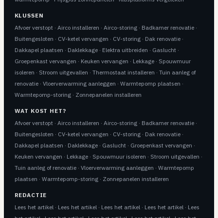
KLUSSEN
Afvoer verstopt
·
Airco installeren
·
Airco-storing
·
Badkamer renovatie
·
Buitengesloten
·
CV-ketel vervangen
·
CV-storing
·
Dak renovatie
·
Dakkapel plaatsen
·
Daklekkage
·
Elektra uitbreiden
·
Gaslucht
·
Groepenkast vervangen
·
Keuken vervangen
·
Lekkage
·
Spouwmuur
isoleren
·
Stroom uitgevallen
·
Thermostaat installeren
·
Tuin aanleg of
renovatie
·
Vloerverwarming aanleggen
·
Warmtepomp plaatsen
·
Warmtepomp-storing
·
Zonnepanelen installeren
WAT KOST HET?
Afvoer verstopt
·
Airco installeren
·
Airco-storing
·
Badkamer renovatie
·
Buitengesloten
·
CV-ketel vervangen
·
CV-storing
·
Dak renovatie
·
Dakkapel plaatsen
·
Daklekkage
·
Gaslucht
·
Groepenkast vervangen
·
Keuken vervangen
·
Lekkage
·
Spouwmuur isoleren
·
Stroom uitgevallen
·
Tuin aanleg of renovatie
·
Vloerverwarming aanleggen
·
Warmtepomp
plaatsen
·
Warmtepomp-storing
·
Zonnepanelen installeren
REDACTIE
Lees het artikel
·
Lees het artikel
·
Lees het artikel
·
Lees het artikel
·
Lees