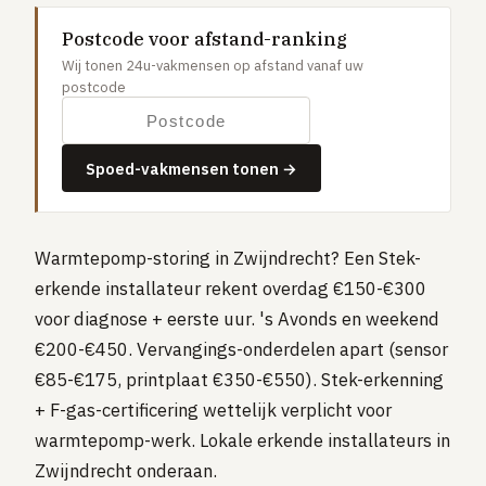
Gaslucht
Postcode voor afstand-ranking
Stroom uitgevallen
Wij tonen 24u-vakmensen op afstand vanaf uw
postcode
Buitengesloten
VERBOUW
Badkamer renovatie
Spoed-vakmensen tonen →
Keuken vervangen
Dakkapel plaatsen
Warmtepomp-storing in Zwijndrecht? Een Stek-
Dak renovatie
erkende installateur rekent overdag €150-€300
voor diagnose + eerste uur. 's Avonds en weekend
TUIN
€200-€450. Vervangings-onderdelen apart (sensor
Tuin aanleg of renovatie
€85-€175, printplaat €350-€550). Stek-erkenning
VERWARMING & KLIMAAT
+ F-gas-certificering wettelijk verplicht voor
CV-ketel vervangen
warmtepomp-werk. Lokale erkende installateurs in
Warmtepomp plaatsen
Zwijndrecht onderaan.