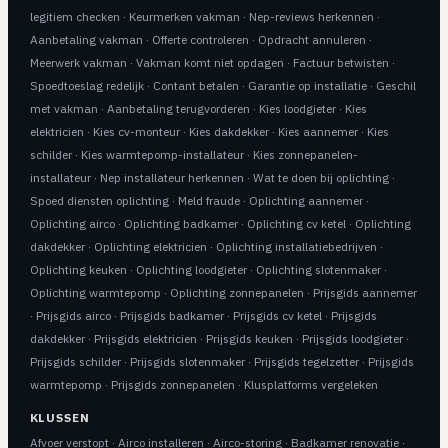
legitiem checken
·
Keurmerken vakman
·
Nep-reviews herkennen
·
Aanbetaling vakman
·
Offerte controleren
·
Opdracht annuleren
·
Meerwerk vakman
·
Vakman komt niet opdagen
·
Factuur betwisten
·
Spoedtoeslag redelijk
·
Contant betalen
·
Garantie op installatie
·
Geschil
met vakman
·
Aanbetaling terugvorderen
·
Kies loodgieter
·
Kies
elektricien
·
Kies cv-monteur
·
Kies dakdekker
·
Kies aannemer
·
Kies
schilder
·
Kies warmtepomp-installateur
·
Kies zonnepanelen-
installateur
·
Nep installateur herkennen
·
Wat te doen bij oplichting
·
Spoed diensten oplichting
·
Meld fraude
·
Oplichting aannemer
·
Oplichting airco
·
Oplichting badkamer
·
Oplichting cv ketel
·
Oplichting
dakdekker
·
Oplichting elektricien
·
Oplichting installatiebedrijven
·
Oplichting keuken
·
Oplichting loodgieter
·
Oplichting slotenmaker
·
Oplichting warmtepomp
·
Oplichting zonnepanelen
·
Prijsgids aannemer
·
Prijsgids airco
·
Prijsgids badkamer
·
Prijsgids cv ketel
·
Prijsgids
dakdekker
·
Prijsgids elektricien
·
Prijsgids keuken
·
Prijsgids loodgieter
·
Prijsgids schilder
·
Prijsgids slotenmaker
·
Prijsgids tegelzetter
·
Prijsgids
warmtepomp
·
Prijsgids zonnepanelen
·
Klusplatforms vergeleken
KLUSSEN
Afvoer verstopt
·
Airco installeren
·
Airco-storing
·
Badkamer renovatie
·