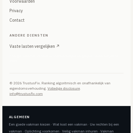
Voorwaarden
Privacy
Contact
ANDERE DIENSTEN
Vaste lasten vergelijken ↗
Energie, internet, mobiel — onafhankelijke vergelijker onder hetzelfde
merk
© 2026 TrustusFix. Ranking algoritmisch en onafhankelijk van
eigendomsverhouding.
Volledige disclosure
.
info@trustusfix.com
ALGEMEEN
Een goede vakman kiezen
·
Wat kost een vakman
·
Uw rechten bij een
vakman
·
Oplichting voorkomen
·
Veilig vakman inhuren
·
Vakman