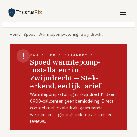
Trustus
Fix
Gratis offertes aanvragen
Home
·
Spoed
·
Warmtepomp-storing
·
Zwijndrecht
Vind een vakman
!
24U-SPOED · ZWIJNDRECHT
Klussen
Spoed warmtepomp-
installateur in
SPOED 24/7
Zwijndrecht — Stek-
CV-storing
erkend, eerlijk tarief
Airco-storing
Warmtepomp-storing in Zwijndrecht? Geen
Warmtepomp-storing
0900-callcenter, geen bemiddeling. Direct
contact met lokale, KvK-gescreende
Lekkage
vakmensen — gerangschikt op afstand en
reviews.
Daklekkage
Afvoer verstopt