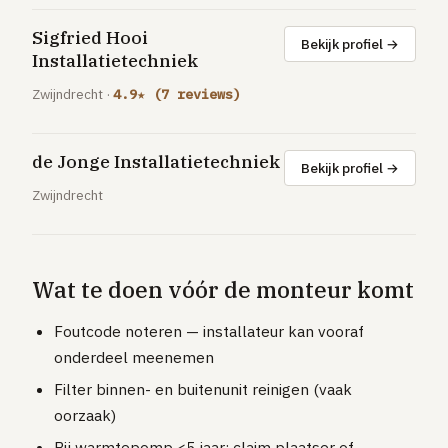
GRATIS TOOLS
Sigfried Hooi
Bekijk profiel →
Eerlijke-prijs-checker
Installatietechniek
Besparingscalculator
Zwijndrecht ·
4.9★ (7 reviews)
Subsidie-checker
Over ons
de Jonge Installatietechniek
Bekijk profiel →
Meldpunt
Zwijndrecht
Word vakman
Inloggen
Wat te doen vóór de monteur komt
Foutcode noteren — installateur kan vooraf
onderdeel meenemen
Filter binnen- en buitenunit reinigen (vaak
oorzaak)
Bij warmtepomp <5 jaar: claim plaatser of