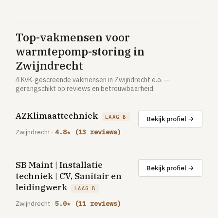
Vloerverwarming aanleggen
Airco installeren
Top-vakmensen voor
Thermostaat installeren
warmtepomp-storing in
ENERGIE
Zwijndrecht
Zonnepanelen installeren
4 KvK-gescreende vakmensen in Zwijndrecht e.o. —
gerangschikt op reviews en betrouwbaarheid.
Spouwmuur isoleren
ELEKTRA
AZKlimaattechniek
LAAG B
Bekijk profiel →
Groepenkast vervangen
Zwijndrecht ·
4.8★ (13 reviews)
Elektra uitbreiden
SB Maint | Installatie
Volledig overzicht — alle 23 klussen & prijsranges →
Bekijk profiel →
techniek | CV, Sanitair en
23 klussen · publieke ranking
leidingwerk
LAAG B
Tools
Zwijndrecht ·
5.0★ (11 reviews)