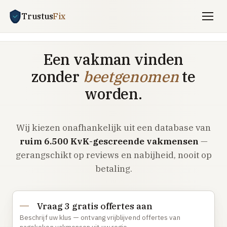
Trustus
Fix
Gratis offertes aanvragen
Een vakman vinden
Vind een vakman
zonder
beetgenomen
te
Klussen
worden.
SPOED 24/7
Wij kiezen onafhankelijk uit een database van
CV-storing
ruim 6.500 KvK-gescreende vakmensen
—
Airco-storing
gerangschikt op reviews en nabijheid, nooit op
Warmtepomp-storing
betaling.
Lekkage
Daklekkage
Vraag 3 gratis offertes aan
Afvoer verstopt
Beschrijf uw klus — ontvang vrijblijvend offertes van