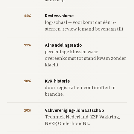
Reviewvolume
14%
log-schaal — voorkomt dat één 5-
sterren-review iemand bovenaan tilt.
Afhandelingsratio
12%
percentage klussen waar
overeenkomst tot stand kwam zonder
klacht.
KvK-historie
10%
duur registratie + continuïteit in
branche.
Vakvereniging-lidmaatschap
10%
Techniek Nederland, ZZP Vakkring,
NVZP, OnderhoudNL.