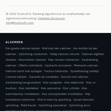
© 2026 TrustusFix. Ranking algoritmisch en onafhankelijk van
eigendomsverhouding.
Volledige disclosure
.
info@trustusfix.com
ALGEMEEN
Een goede vakman kiezen
·
Wat kost een vakman
·
Uw rechten bij een
vakman
·
Oplichting voorkomen
·
Veilig vakman inhuren
·
Vakman legitiem
checken
·
Keurmerken vakman
·
Nep-reviews herkennen
·
Aanbetaling
vakman
·
Offerte controleren
·
Opdracht annuleren
·
Meerwerk vakman
·
Vakman komt niet opdagen
·
Factuur betwisten
·
Spoedtoeslag redelijk
·
Contant betalen
·
Garantie op installatie
·
Geschil met vakman
·
Aanbetaling terugvorderen
·
Kies loodgieter
·
Kies elektricien
·
Kies cv-
monteur
·
Kies dakdekker
·
Kies aannemer
·
Kies schilder
·
Kies
warmtepomp-installateur
·
Kies zonnepanelen-installateur
·
Nep
installateur herkennen
·
Wat te doen bij oplichting
·
Spoed diensten
oplichting
·
Meld fraude
·
Oplichting aannemer
·
Oplichting airco
·
Oplichting badkamer
·
Oplichting cv ketel
·
Oplichting dakdekker
·