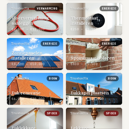
TrustusFix
TrustusFix
VERWARMING
ENERGIE
Vloerverwarming
Thermostaat
aanleggen
installeren
€2.500 – €12.000
€250 – €1.500
TrustusFix
TrustusFix
ENERGIE
ENERGIE
Zonnepanelen
installeren
Spouwmuur isoleren
€3.500 – €10.000
€800 – €2.500
TrustusFix
TrustusFix
BOUW
BOUW
Dak renovatie
Dakkapel plaatsen
€6.000 – €20.000
€8.000 – €18.000
TrustusFix
TrustusFix
SPOED
SPOED
Daklekkage
Lekkage