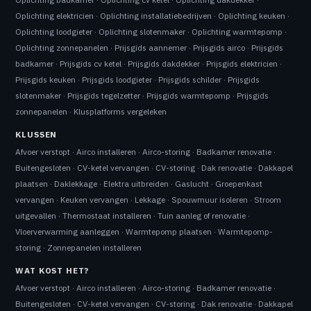
Oplichting elektricien
·
Oplichting installatiebedrijven
·
Oplichting keuken
·
Oplichting loodgieter
·
Oplichting slotenmaker
·
Oplichting warmtepomp
·
Oplichting zonnepanelen
·
Prijsgids aannemer
·
Prijsgids airco
·
Prijsgids
badkamer
·
Prijsgids cv ketel
·
Prijsgids dakdekker
·
Prijsgids elektricien
·
Prijsgids keuken
·
Prijsgids loodgieter
·
Prijsgids schilder
·
Prijsgids
slotenmaker
·
Prijsgids tegelzetter
·
Prijsgids warmtepomp
·
Prijsgids
zonnepanelen
·
Klusplatforms vergeleken
KLUSSEN
Afvoer verstopt
·
Airco installeren
·
Airco-storing
·
Badkamer renovatie
·
Buitengesloten
·
CV-ketel vervangen
·
CV-storing
·
Dak renovatie
·
Dakkapel
plaatsen
·
Daklekkage
·
Elektra uitbreiden
·
Gaslucht
·
Groepenkast
vervangen
·
Keuken vervangen
·
Lekkage
·
Spouwmuur isoleren
·
Stroom
uitgevallen
·
Thermostaat installeren
·
Tuin aanleg of renovatie
·
Vloerverwarming aanleggen
·
Warmtepomp plaatsen
·
Warmtepomp-
storing
·
Zonnepanelen installeren
WAT KOST HET?
Afvoer verstopt
·
Airco installeren
·
Airco-storing
·
Badkamer renovatie
·
Buitengesloten
·
CV-ketel vervangen
·
CV-storing
·
Dak renovatie
·
Dakkapel