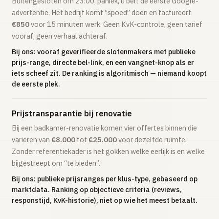
Buitengesloten om 23:00, paniek, u belt de eerste Google-
advertentie. Het bedrijf komt “spoed” doen en factureert
€850
voor 15 minuten werk. Geen KvK-controle, geen tarief
vooraf, geen verhaal achteraf.
Bij ons: vooraf geverifieerde slotenmakers met publieke
prijs-range, directe bel-link, en een vangnet-knop als er
iets scheef zit. De ranking is algoritmisch — niemand koopt
de eerste plek.
Prijstransparantie bij renovatie
Bij een badkamer-renovatie komen vier offertes binnen die
variëren van
€8.000
tot
€25.000
voor dezelfde ruimte.
Zonder referentiekader is het gokken welke eerlijk is en welke
bijgestreept om “te bieden”.
Bij ons: publieke prijsranges per klus-type, gebaseerd op
marktdata. Ranking op objectieve criteria (reviews,
responstijd, KvK-historie), niet op wie het meest betaalt.