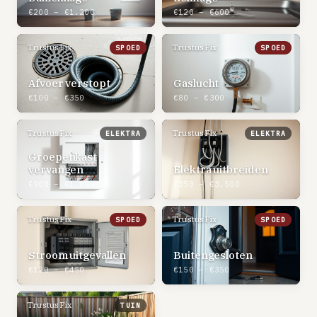
€200 – €1.200
€120 – €600
TrustusFix
TrustusFix
SPOED
SPOED
Afvoer verstopt
Gaslucht
€100 – €350
€80 – €300
TrustusFix
TrustusFix
ELEKTRA
ELEKTRA
Groepenkast
vervangen
Elektra uitbreiden
€900 – €1.800
€350 – €3.500
TrustusFix
TrustusFix
SPOED
SPOED
Stroom uitgevallen
Buitengesloten
€120 – €450
€150 – €350
TrustusFix
TUIN