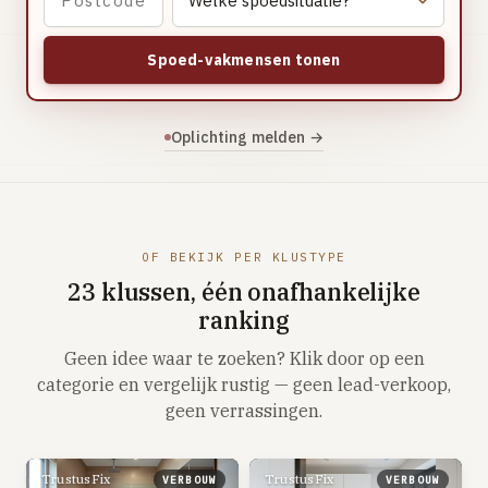
Vloerverwarming aanleggen
Airco installeren
Spoed-vakmensen tonen
Thermostaat installeren
ENERGIE
Oplichting melden →
Zonnepanelen installeren
Spouwmuur isoleren
ELEKTRA
OF BEKIJK PER KLUSTYPE
Groepenkast vervangen
23 klussen, één onafhankelijke
Elektra uitbreiden
ranking
Geen idee waar te zoeken? Klik door op een
Volledig overzicht — alle 23 klussen & prijsranges →
categorie en vergelijk rustig — geen lead-verkoop,
23 klussen · publieke ranking
geen verrassingen.
Tools
TrustusFix
TrustusFix
VERBOUW
VERBOUW