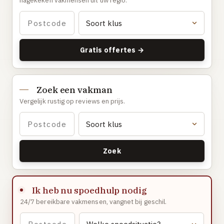
nagekeken vakmensen uit uw regio.
Gaslucht
Stroom uitgevallen
Buitengesloten
Gratis offertes →
VERBOUW
Badkamer renovatie
Zoek een vakman
Keuken vervangen
Vergelijk rustig op reviews en prijs.
Dakkapel plaatsen
Dak renovatie
TUIN
Zoek
Tuin aanleg of renovatie
VERWARMING & KLIMAAT
Ik heb nu spoedhulp nodig
CV-ketel vervangen
24/7 bereikbare vakmensen, vangnet bij geschil.
Warmtepomp plaatsen