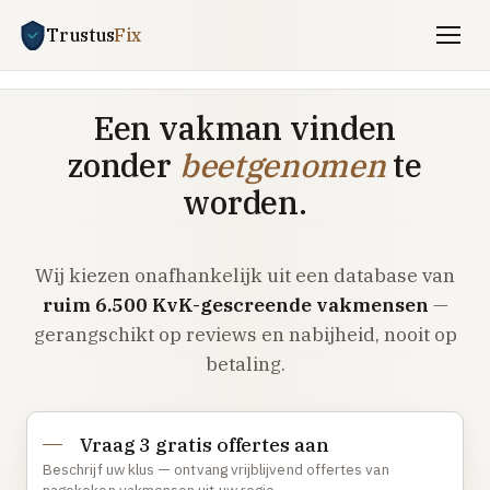
Trustus
Fix
Gratis offertes aanvragen
Een vakman vinden
Vind een vakman
zonder
beetgenomen
te
Klussen
worden.
SPOED 24/7
Wij kiezen onafhankelijk uit een database van
CV-storing
ruim 6.500 KvK-gescreende vakmensen
—
Airco-storing
gerangschikt op reviews en nabijheid, nooit op
Warmtepomp-storing
betaling.
Lekkage
Daklekkage
Vraag 3 gratis offertes aan
Afvoer verstopt
Beschrijf uw klus — ontvang vrijblijvend offertes van