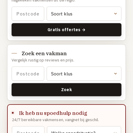
nagekeken vakmensen uit uw regio.
Gaslucht
Stroom uitgevallen
Buitengesloten
Gratis offertes →
VERBOUW
Badkamer renovatie
Zoek een vakman
Keuken vervangen
Vergelijk rustig op reviews en prijs.
Dakkapel plaatsen
Dak renovatie
TUIN
Zoek
Tuin aanleg of renovatie
VERWARMING & KLIMAAT
Ik heb nu spoedhulp nodig
CV-ketel vervangen
24/7 bereikbare vakmensen, vangnet bij geschil.
Warmtepomp plaatsen