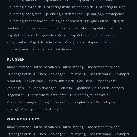
Oplichting elektricien
·
Oplichting installatiebedrijven
·
Oplichting keuken
·
Oplichting loodgieter
·
Oplichting slotenmaker
·
Oplichting warmtepomp
·
Oplichting zonnepanelen
·
Prijsgids aannemer
·
Prijsgids airco
·
Prijsgids
badkamer
·
Prijsgids cv ketel
·
Prijsgids dakdekker
·
Prijsgids elektricien
·
Prijsgids keuken
·
Prijsgids loodgieter
·
Prijsgids schilder
·
Prijsgids
slotenmaker
·
Prijsgids tegelzetter
·
Prijsgids warmtepomp
·
Prijsgids
zonnepanelen
·
Klusplatforms vergeleken
KLUSSEN
Afvoer verstopt
·
Airco installeren
·
Airco-storing
·
Badkamer renovatie
·
Buitengesloten
·
CV-ketel vervangen
·
CV-storing
·
Dak renovatie
·
Dakkapel
plaatsen
·
Daklekkage
·
Elektra uitbreiden
·
Gaslucht
·
Groepenkast
vervangen
·
Keuken vervangen
·
Lekkage
·
Spouwmuur isoleren
·
Stroom
uitgevallen
·
Thermostaat installeren
·
Tuin aanleg of renovatie
·
Vloerverwarming aanleggen
·
Warmtepomp plaatsen
·
Warmtepomp-
storing
·
Zonnepanelen installeren
WAT KOST HET?
Afvoer verstopt
·
Airco installeren
·
Airco-storing
·
Badkamer renovatie
·
Buitengesloten
·
CV-ketel vervangen
·
CV-storing
·
Dak renovatie
·
Dakkapel