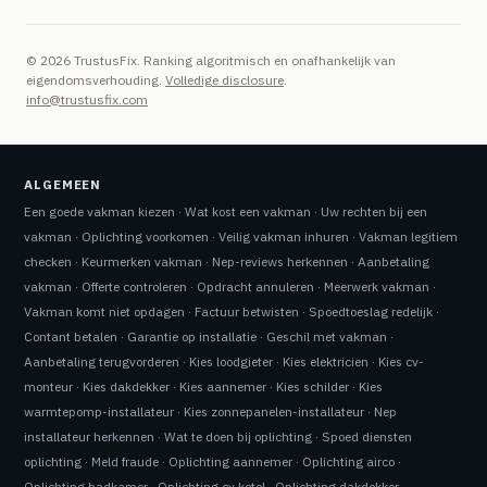
© 2026 TrustusFix. Ranking algoritmisch en onafhankelijk van
eigendomsverhouding.
Volledige disclosure
.
info@trustusfix.com
ALGEMEEN
Een goede vakman kiezen
·
Wat kost een vakman
·
Uw rechten bij een
vakman
·
Oplichting voorkomen
·
Veilig vakman inhuren
·
Vakman legitiem
checken
·
Keurmerken vakman
·
Nep-reviews herkennen
·
Aanbetaling
vakman
·
Offerte controleren
·
Opdracht annuleren
·
Meerwerk vakman
·
Vakman komt niet opdagen
·
Factuur betwisten
·
Spoedtoeslag redelijk
·
Contant betalen
·
Garantie op installatie
·
Geschil met vakman
·
Aanbetaling terugvorderen
·
Kies loodgieter
·
Kies elektricien
·
Kies cv-
monteur
·
Kies dakdekker
·
Kies aannemer
·
Kies schilder
·
Kies
warmtepomp-installateur
·
Kies zonnepanelen-installateur
·
Nep
installateur herkennen
·
Wat te doen bij oplichting
·
Spoed diensten
oplichting
·
Meld fraude
·
Oplichting aannemer
·
Oplichting airco
·
Oplichting badkamer
·
Oplichting cv ketel
·
Oplichting dakdekker
·