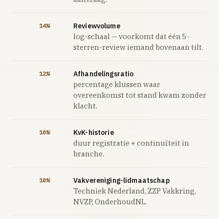
Reviewvolume
14%
log-schaal — voorkomt dat één 5-
sterren-review iemand bovenaan tilt.
Afhandelingsratio
12%
percentage klussen waar
overeenkomst tot stand kwam zonder
klacht.
KvK-historie
10%
duur registratie + continuïteit in
branche.
Vakvereniging-lidmaatschap
10%
Techniek Nederland, ZZP Vakkring,
NVZP, OnderhoudNL.