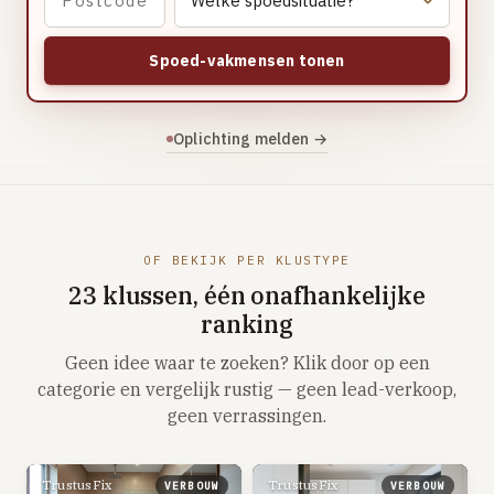
Vloerverwarming aanleggen
Airco installeren
Spoed-vakmensen tonen
Thermostaat installeren
ENERGIE
Oplichting melden →
Zonnepanelen installeren
Spouwmuur isoleren
ELEKTRA
OF BEKIJK PER KLUSTYPE
Groepenkast vervangen
23 klussen, één onafhankelijke
Elektra uitbreiden
ranking
Geen idee waar te zoeken? Klik door op een
Volledig overzicht — alle 23 klussen & prijsranges →
categorie en vergelijk rustig — geen lead-verkoop,
23 klussen · publieke ranking
geen verrassingen.
Tools
TrustusFix
TrustusFix
VERBOUW
VERBOUW