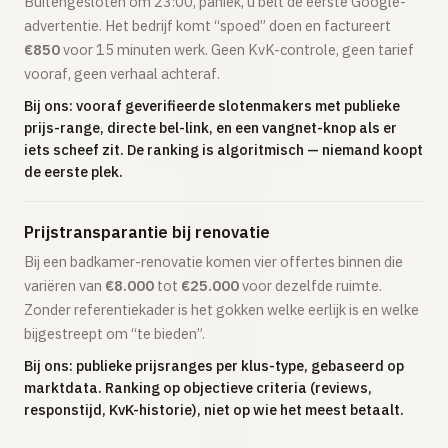
Buitengesloten om 23:00, paniek, u belt de eerste Google-
advertentie. Het bedrijf komt “spoed” doen en factureert
€850
voor 15 minuten werk. Geen KvK-controle, geen tarief
vooraf, geen verhaal achteraf.
Bij ons: vooraf geverifieerde slotenmakers met publieke
prijs-range, directe bel-link, en een vangnet-knop als er
iets scheef zit. De ranking is algoritmisch — niemand koopt
de eerste plek.
Prijstransparantie bij renovatie
Bij een badkamer-renovatie komen vier offertes binnen die
variëren van
€8.000
tot
€25.000
voor dezelfde ruimte.
Zonder referentiekader is het gokken welke eerlijk is en welke
bijgestreept om “te bieden”.
Bij ons: publieke prijsranges per klus-type, gebaseerd op
marktdata. Ranking op objectieve criteria (reviews,
responstijd, KvK-historie), niet op wie het meest betaalt.