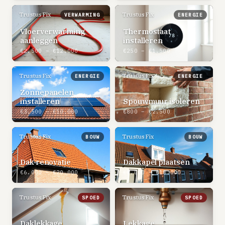
TrustusFix
TrustusFix
VERWARMING
ENERGIE
Vloerverwarming
Thermostaat
aanleggen
installeren
€2.500 – €12.000
€250 – €1.500
TrustusFix
TrustusFix
ENERGIE
ENERGIE
Zonnepanelen
installeren
Spouwmuur isoleren
€3.500 – €10.000
€800 – €2.500
TrustusFix
TrustusFix
BOUW
BOUW
Dak renovatie
Dakkapel plaatsen
€6.000 – €20.000
€8.000 – €18.000
TrustusFix
TrustusFix
SPOED
SPOED
Daklekkage
Lekkage