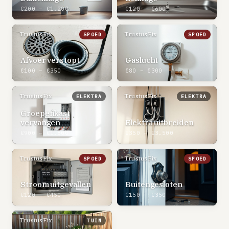
€200 – €1.200
€120 – €600
TrustusFix
TrustusFix
SPOED
SPOED
Afvoer verstopt
Gaslucht
€100 – €350
€80 – €300
TrustusFix
TrustusFix
ELEKTRA
ELEKTRA
Groepenkast
vervangen
Elektra uitbreiden
€900 – €1.800
€350 – €3.500
TrustusFix
TrustusFix
SPOED
SPOED
Stroom uitgevallen
Buitengesloten
€120 – €450
€150 – €350
TrustusFix
TUIN