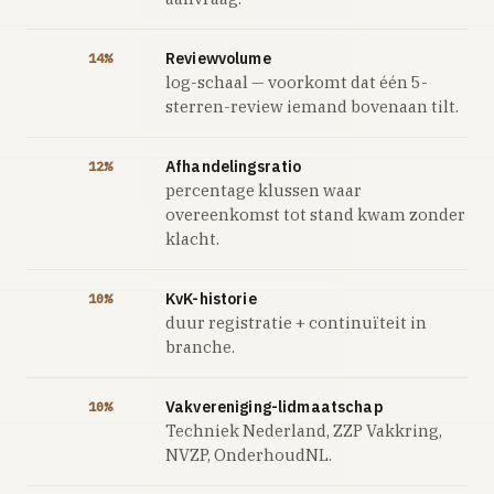
Reviewvolume
14%
log-schaal — voorkomt dat één 5-
sterren-review iemand bovenaan tilt.
Afhandelingsratio
12%
percentage klussen waar
overeenkomst tot stand kwam zonder
klacht.
KvK-historie
10%
duur registratie + continuïteit in
branche.
Vakvereniging-lidmaatschap
10%
Techniek Nederland, ZZP Vakkring,
NVZP, OnderhoudNL.