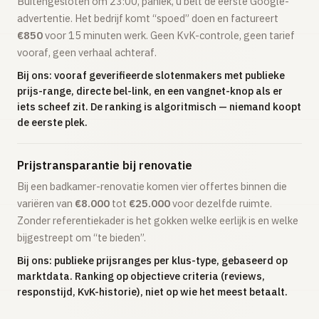
Buitengesloten om 23:00, paniek, u belt de eerste Google-
advertentie. Het bedrijf komt “spoed” doen en factureert
€850
voor 15 minuten werk. Geen KvK-controle, geen tarief
vooraf, geen verhaal achteraf.
Bij ons: vooraf geverifieerde slotenmakers met publieke
prijs-range, directe bel-link, en een vangnet-knop als er
iets scheef zit. De ranking is algoritmisch — niemand koopt
de eerste plek.
Prijstransparantie bij renovatie
Bij een badkamer-renovatie komen vier offertes binnen die
variëren van
€8.000
tot
€25.000
voor dezelfde ruimte.
Zonder referentiekader is het gokken welke eerlijk is en welke
bijgestreept om “te bieden”.
Bij ons: publieke prijsranges per klus-type, gebaseerd op
marktdata. Ranking op objectieve criteria (reviews,
responstijd, KvK-historie), niet op wie het meest betaalt.