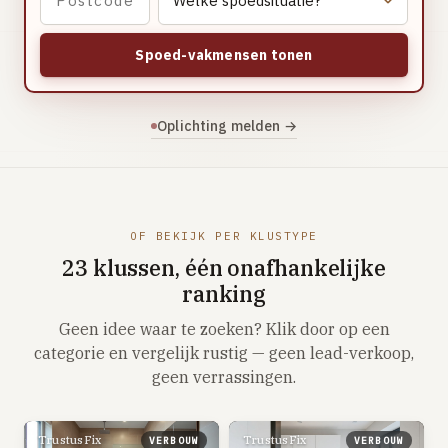
Vloerverwarming aanleggen
Airco installeren
Spoed-vakmensen tonen
Thermostaat installeren
ENERGIE
Oplichting melden →
Zonnepanelen installeren
Spouwmuur isoleren
ELEKTRA
OF BEKIJK PER KLUSTYPE
Groepenkast vervangen
23 klussen, één onafhankelijke
Elektra uitbreiden
ranking
Geen idee waar te zoeken? Klik door op een
Volledig overzicht — alle 23 klussen & prijsranges →
categorie en vergelijk rustig — geen lead-verkoop,
23 klussen · publieke ranking
geen verrassingen.
Tools
TrustusFix
TrustusFix
VERBOUW
VERBOUW