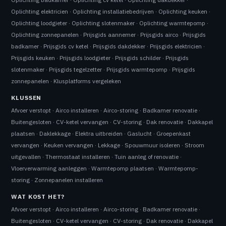
Oplichting elektricien
·
Oplichting installatiebedrijven
·
Oplichting keuken
·
Oplichting loodgieter
·
Oplichting slotenmaker
·
Oplichting warmtepomp
·
Oplichting zonnepanelen
·
Prijsgids aannemer
·
Prijsgids airco
·
Prijsgids
badkamer
·
Prijsgids cv ketel
·
Prijsgids dakdekker
·
Prijsgids elektricien
·
Prijsgids keuken
·
Prijsgids loodgieter
·
Prijsgids schilder
·
Prijsgids
slotenmaker
·
Prijsgids tegelzetter
·
Prijsgids warmtepomp
·
Prijsgids
zonnepanelen
·
Klusplatforms vergeleken
KLUSSEN
Afvoer verstopt
·
Airco installeren
·
Airco-storing
·
Badkamer renovatie
·
Buitengesloten
·
CV-ketel vervangen
·
CV-storing
·
Dak renovatie
·
Dakkapel
plaatsen
·
Daklekkage
·
Elektra uitbreiden
·
Gaslucht
·
Groepenkast
vervangen
·
Keuken vervangen
·
Lekkage
·
Spouwmuur isoleren
·
Stroom
uitgevallen
·
Thermostaat installeren
·
Tuin aanleg of renovatie
·
Vloerverwarming aanleggen
·
Warmtepomp plaatsen
·
Warmtepomp-
storing
·
Zonnepanelen installeren
WAT KOST HET?
Afvoer verstopt
·
Airco installeren
·
Airco-storing
·
Badkamer renovatie
·
Buitengesloten
·
CV-ketel vervangen
·
CV-storing
·
Dak renovatie
·
Dakkapel