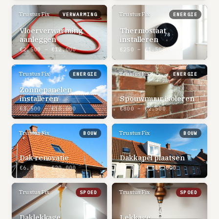
TrustusFix
TrustusFix
VERWARMING
ENERGIE
Vloerverwarming
Thermostaat
aanleggen
installeren
€2.500 – €12.000
€250 – €1.500
TrustusFix
TrustusFix
ENERGIE
ENERGIE
Zonnepanelen
installeren
Spouwmuur isoleren
€3.500 – €10.000
€800 – €2.500
TrustusFix
TrustusFix
BOUW
BOUW
Dak renovatie
Dakkapel plaatsen
€6.000 – €20.000
€8.000 – €18.000
TrustusFix
TrustusFix
SPOED
SPOED
Daklekkage
Lekkage