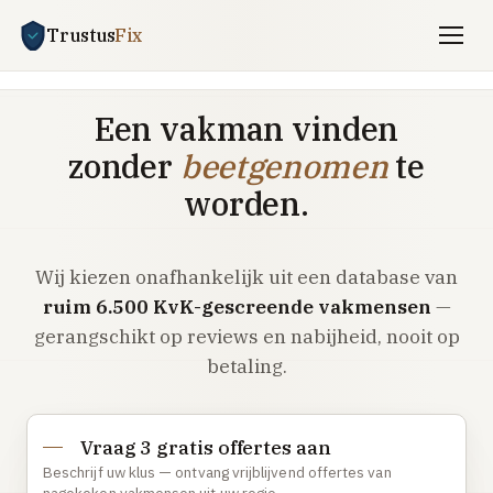
Trustus
Fix
Gratis offertes aanvragen
Een vakman vinden
Vind een vakman
zonder
beetgenomen
te
Klussen
worden.
SPOED 24/7
Wij kiezen onafhankelijk uit een database van
CV-storing
ruim 6.500 KvK-gescreende vakmensen
—
Airco-storing
gerangschikt op reviews en nabijheid, nooit op
Warmtepomp-storing
betaling.
Lekkage
Daklekkage
Vraag 3 gratis offertes aan
Afvoer verstopt
Beschrijf uw klus — ontvang vrijblijvend offertes van