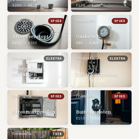
€200 – €1.200
€120 – €600
TrustusFix
TrustusFix
SPOED
SPOED
Afvoer verstopt
Gaslucht
€100 – €350
€80 – €300
TrustusFix
TrustusFix
ELEKTRA
ELEKTRA
Groepenkast
vervangen
Elektra uitbreiden
€900 – €1.800
€350 – €3.500
TrustusFix
TrustusFix
SPOED
SPOED
Stroom uitgevallen
Buitengesloten
€120 – €450
€150 – €350
TrustusFix
TUIN