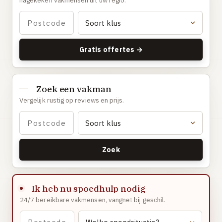
nagekeken vakmensen uit uw regio.
Gaslucht
Stroom uitgevallen
Buitengesloten
Gratis offertes →
VERBOUW
Badkamer renovatie
Zoek een vakman
Keuken vervangen
Vergelijk rustig op reviews en prijs.
Dakkapel plaatsen
Dak renovatie
TUIN
Zoek
Tuin aanleg of renovatie
VERWARMING & KLIMAAT
Ik heb nu spoedhulp nodig
CV-ketel vervangen
24/7 bereikbare vakmensen, vangnet bij geschil.
Warmtepomp plaatsen