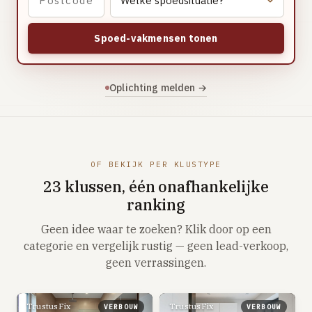
Vloerverwarming aanleggen
Airco installeren
Spoed-vakmensen tonen
Thermostaat installeren
ENERGIE
Oplichting melden →
Zonnepanelen installeren
Spouwmuur isoleren
ELEKTRA
OF BEKIJK PER KLUSTYPE
Groepenkast vervangen
23 klussen, één onafhankelijke
Elektra uitbreiden
ranking
Geen idee waar te zoeken? Klik door op een
Volledig overzicht — alle 23 klussen & prijsranges →
categorie en vergelijk rustig — geen lead-verkoop,
23 klussen · publieke ranking
geen verrassingen.
Tools
TrustusFix
TrustusFix
VERBOUW
VERBOUW