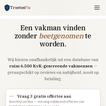
Trustus
Fix
Gratis offertes aanvragen
Een vakman vinden
Vind een vakman
zonder
beetgenomen
te
Klussen
worden.
SPOED 24/7
Wij kiezen onafhankelijk uit een database van
CV-storing
ruim 6.500 KvK-gescreende vakmensen
—
Airco-storing
gerangschikt op reviews en nabijheid, nooit op
Warmtepomp-storing
betaling.
Lekkage
Daklekkage
Vraag 3 gratis offertes aan
Afvoer verstopt
Beschrijf uw klus — ontvang vrijblijvend offertes van