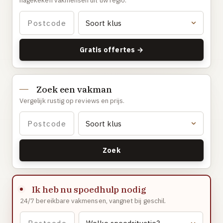
nagekeken vakmensen uit uw regio.
Gaslucht
Stroom uitgevallen
Buitengesloten
Gratis offertes →
VERBOUW
Badkamer renovatie
Zoek een vakman
Keuken vervangen
Vergelijk rustig op reviews en prijs.
Dakkapel plaatsen
Dak renovatie
TUIN
Zoek
Tuin aanleg of renovatie
VERWARMING & KLIMAAT
Ik heb nu spoedhulp nodig
CV-ketel vervangen
24/7 bereikbare vakmensen, vangnet bij geschil.
Warmtepomp plaatsen