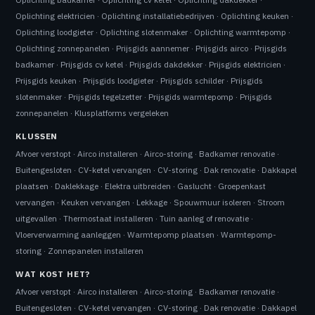
Oplichting elektricien
·
Oplichting installatiebedrijven
·
Oplichting keuken
·
Oplichting loodgieter
·
Oplichting slotenmaker
·
Oplichting warmtepomp
·
Oplichting zonnepanelen
·
Prijsgids aannemer
·
Prijsgids airco
·
Prijsgids
badkamer
·
Prijsgids cv ketel
·
Prijsgids dakdekker
·
Prijsgids elektricien
·
Prijsgids keuken
·
Prijsgids loodgieter
·
Prijsgids schilder
·
Prijsgids
slotenmaker
·
Prijsgids tegelzetter
·
Prijsgids warmtepomp
·
Prijsgids
zonnepanelen
·
Klusplatforms vergeleken
KLUSSEN
Afvoer verstopt
·
Airco installeren
·
Airco-storing
·
Badkamer renovatie
·
Buitengesloten
·
CV-ketel vervangen
·
CV-storing
·
Dak renovatie
·
Dakkapel
plaatsen
·
Daklekkage
·
Elektra uitbreiden
·
Gaslucht
·
Groepenkast
vervangen
·
Keuken vervangen
·
Lekkage
·
Spouwmuur isoleren
·
Stroom
uitgevallen
·
Thermostaat installeren
·
Tuin aanleg of renovatie
·
Vloerverwarming aanleggen
·
Warmtepomp plaatsen
·
Warmtepomp-
storing
·
Zonnepanelen installeren
WAT KOST HET?
Afvoer verstopt
·
Airco installeren
·
Airco-storing
·
Badkamer renovatie
·
Buitengesloten
·
CV-ketel vervangen
·
CV-storing
·
Dak renovatie
·
Dakkapel