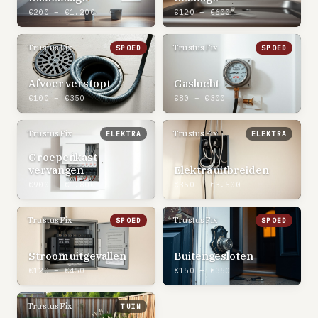
€200 – €1.200
€120 – €600
TrustusFix
TrustusFix
SPOED
SPOED
Afvoer verstopt
Gaslucht
€100 – €350
€80 – €300
TrustusFix
TrustusFix
ELEKTRA
ELEKTRA
Groepenkast
vervangen
Elektra uitbreiden
€900 – €1.800
€350 – €3.500
TrustusFix
TrustusFix
SPOED
SPOED
Stroom uitgevallen
Buitengesloten
€120 – €450
€150 – €350
TrustusFix
TUIN