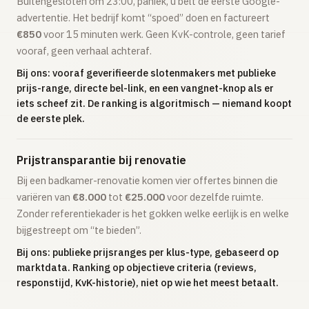
Buitengesloten om 23:00, paniek, u belt de eerste Google-
advertentie. Het bedrijf komt “spoed” doen en factureert
€850
voor 15 minuten werk. Geen KvK-controle, geen tarief
vooraf, geen verhaal achteraf.
Bij ons: vooraf geverifieerde slotenmakers met publieke
prijs-range, directe bel-link, en een vangnet-knop als er
iets scheef zit. De ranking is algoritmisch — niemand koopt
de eerste plek.
Prijstransparantie bij renovatie
Bij een badkamer-renovatie komen vier offertes binnen die
variëren van
€8.000
tot
€25.000
voor dezelfde ruimte.
Zonder referentiekader is het gokken welke eerlijk is en welke
bijgestreept om “te bieden”.
Bij ons: publieke prijsranges per klus-type, gebaseerd op
marktdata. Ranking op objectieve criteria (reviews,
responstijd, KvK-historie), niet op wie het meest betaalt.