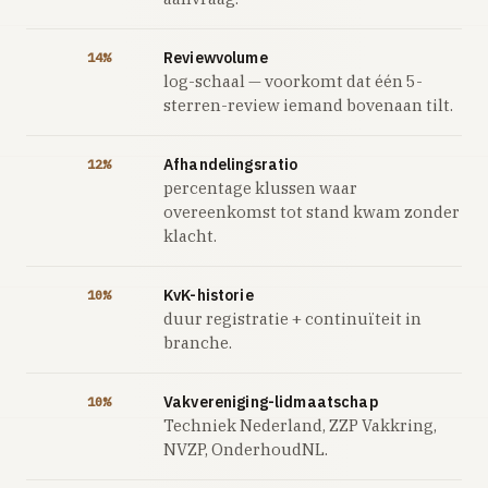
Reviewvolume
14%
log-schaal — voorkomt dat één 5-
sterren-review iemand bovenaan tilt.
Afhandelingsratio
12%
percentage klussen waar
overeenkomst tot stand kwam zonder
klacht.
KvK-historie
10%
duur registratie + continuïteit in
branche.
Vakvereniging-lidmaatschap
10%
Techniek Nederland, ZZP Vakkring,
NVZP, OnderhoudNL.