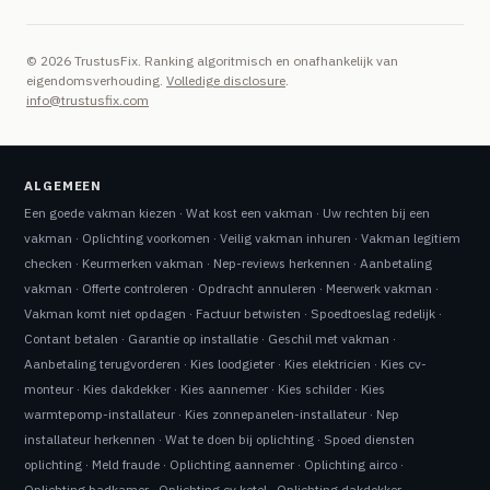
© 2026 TrustusFix. Ranking algoritmisch en onafhankelijk van
eigendomsverhouding.
Volledige disclosure
.
info@trustusfix.com
ALGEMEEN
Een goede vakman kiezen
·
Wat kost een vakman
·
Uw rechten bij een
vakman
·
Oplichting voorkomen
·
Veilig vakman inhuren
·
Vakman legitiem
checken
·
Keurmerken vakman
·
Nep-reviews herkennen
·
Aanbetaling
vakman
·
Offerte controleren
·
Opdracht annuleren
·
Meerwerk vakman
·
Vakman komt niet opdagen
·
Factuur betwisten
·
Spoedtoeslag redelijk
·
Contant betalen
·
Garantie op installatie
·
Geschil met vakman
·
Aanbetaling terugvorderen
·
Kies loodgieter
·
Kies elektricien
·
Kies cv-
monteur
·
Kies dakdekker
·
Kies aannemer
·
Kies schilder
·
Kies
warmtepomp-installateur
·
Kies zonnepanelen-installateur
·
Nep
installateur herkennen
·
Wat te doen bij oplichting
·
Spoed diensten
oplichting
·
Meld fraude
·
Oplichting aannemer
·
Oplichting airco
·
Oplichting badkamer
·
Oplichting cv ketel
·
Oplichting dakdekker
·