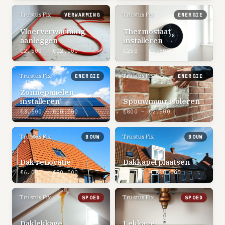
TrustusFix
TrustusFix
VERWARMING
ENERGIE
Vloerverwarming
Thermostaat
aanleggen
installeren
€2.500 – €12.000
€250 – €1.500
TrustusFix
TrustusFix
ENERGIE
ENERGIE
Zonnepanelen
installeren
Spouwmuur isoleren
€3.500 – €10.000
€800 – €2.500
TrustusFix
TrustusFix
BOUW
BOUW
Dak renovatie
Dakkapel plaatsen
€6.000 – €20.000
€8.000 – €18.000
TrustusFix
TrustusFix
SPOED
SPOED
Daklekkage
Lekkage