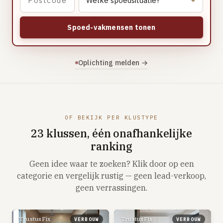
Vloerverwarming aanleggen
Airco installeren
Spoed-vakmensen tonen
Thermostaat installeren
ENERGIE
Oplichting melden →
Zonnepanelen installeren
Spouwmuur isoleren
ELEKTRA
OF BEKIJK PER KLUSTYPE
Groepenkast vervangen
23 klussen, één onafhankelijke
Elektra uitbreiden
ranking
Geen idee waar te zoeken? Klik door op een
Volledig overzicht — alle 23 klussen & prijsranges →
categorie en vergelijk rustig — geen lead-verkoop,
23 klussen · publieke ranking
geen verrassingen.
Tools
TrustusFix
TrustusFix
VERBOUW
VERBOUW