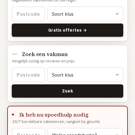
nagekeken vakmensen uit uw regio.
Gaslucht
Stroom uitgevallen
Buitengesloten
Gratis offertes →
VERBOUW
Badkamer renovatie
Zoek een vakman
Keuken vervangen
Vergelijk rustig op reviews en prijs.
Dakkapel plaatsen
Dak renovatie
TUIN
Zoek
Tuin aanleg of renovatie
VERWARMING & KLIMAAT
Ik heb nu spoedhulp nodig
CV-ketel vervangen
24/7 bereikbare vakmensen, vangnet bij geschil.
Warmtepomp plaatsen