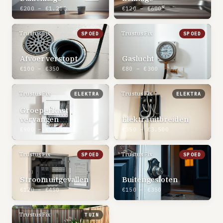
€200 – €1.200
€120 – €600
TrustusFix
TrustusFix
SPOED
SPOED
Afvoer verstopt
Gaslucht
€100 – €350
€80 – €300
TrustusFix
TrustusFix
ELEKTRA
ELEKTRA
Groepenkast
vervangen
Elektra uitbreiden
€900 – €1.800
€350 – €3.500
TrustusFix
TrustusFix
SPOED
SPOED
Stroom uitgevallen
Buitengesloten
€120 – €450
€150 – €350
TrustusFix
TUIN