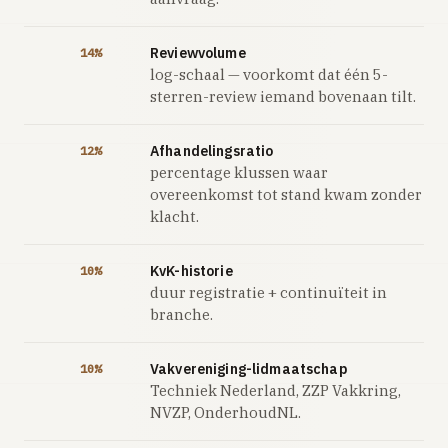
Reviewvolume
14%
log-schaal — voorkomt dat één 5-
sterren-review iemand bovenaan tilt.
Afhandelingsratio
12%
percentage klussen waar
overeenkomst tot stand kwam zonder
klacht.
KvK-historie
10%
duur registratie + continuïteit in
branche.
Vakvereniging-lidmaatschap
10%
Techniek Nederland, ZZP Vakkring,
NVZP, OnderhoudNL.