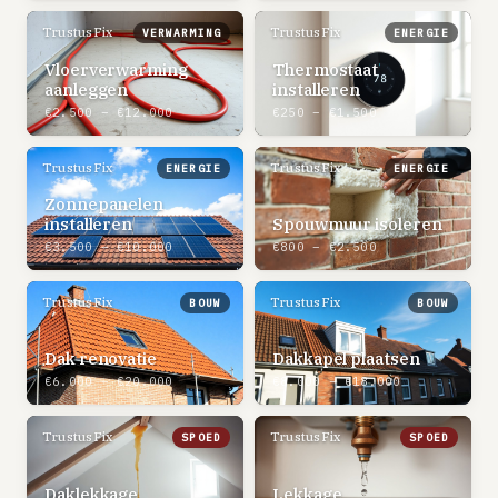
TrustusFix
TrustusFix
VERWARMING
ENERGIE
Vloerverwarming
Thermostaat
aanleggen
installeren
€2.500 – €12.000
€250 – €1.500
TrustusFix
TrustusFix
ENERGIE
ENERGIE
Zonnepanelen
installeren
Spouwmuur isoleren
€3.500 – €10.000
€800 – €2.500
TrustusFix
TrustusFix
BOUW
BOUW
Dak renovatie
Dakkapel plaatsen
€6.000 – €20.000
€8.000 – €18.000
TrustusFix
TrustusFix
SPOED
SPOED
Daklekkage
Lekkage