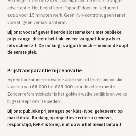
Buitengesloten om 23:00, paniek, u belt de eerste Google-
advertentie. Het bedrijf komt “spoed” doen en factureert
€850
voor 15 minuten werk. Geen KvK-controle, geen tarief
vooraf, geen verhaal achteraf.
Bij ons: vooraf geverifieerde slotenmakers met publieke
prijs-range, directe bel-link, en een vangnet-knop als er
iets scheef zit. De ranking is algoritmisch — niemand koopt
de eerste plek.
Prijstransparantie bij renovatie
Bij een badkamer-renovatie komen vier offertes binnen die
variëren van
€8.000
tot
€25.000
voor dezelfde ruimte.
Zonder referentiekader is het gokken welke eerlijk is en welke
bijgestreept om “te bieden”.
Bij ons: publieke prijsranges per klus-type, gebaseerd op
marktdata. Ranking op objectieve criteria (reviews,
responstijd, KvK-historie), niet op wie het meest betaalt.