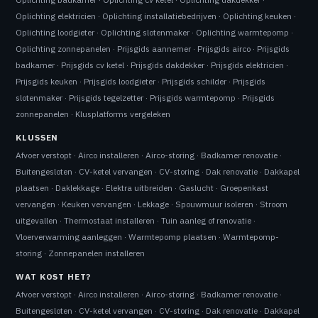
Oplichting elektricien
·
Oplichting installatiebedrijven
·
Oplichting keuken
·
Oplichting loodgieter
·
Oplichting slotenmaker
·
Oplichting warmtepomp
·
Oplichting zonnepanelen
·
Prijsgids aannemer
·
Prijsgids airco
·
Prijsgids
badkamer
·
Prijsgids cv ketel
·
Prijsgids dakdekker
·
Prijsgids elektricien
·
Prijsgids keuken
·
Prijsgids loodgieter
·
Prijsgids schilder
·
Prijsgids
slotenmaker
·
Prijsgids tegelzetter
·
Prijsgids warmtepomp
·
Prijsgids
zonnepanelen
·
Klusplatforms vergeleken
KLUSSEN
Afvoer verstopt
·
Airco installeren
·
Airco-storing
·
Badkamer renovatie
·
Buitengesloten
·
CV-ketel vervangen
·
CV-storing
·
Dak renovatie
·
Dakkapel
plaatsen
·
Daklekkage
·
Elektra uitbreiden
·
Gaslucht
·
Groepenkast
vervangen
·
Keuken vervangen
·
Lekkage
·
Spouwmuur isoleren
·
Stroom
uitgevallen
·
Thermostaat installeren
·
Tuin aanleg of renovatie
·
Vloerverwarming aanleggen
·
Warmtepomp plaatsen
·
Warmtepomp-
storing
·
Zonnepanelen installeren
WAT KOST HET?
Afvoer verstopt
·
Airco installeren
·
Airco-storing
·
Badkamer renovatie
·
Buitengesloten
·
CV-ketel vervangen
·
CV-storing
·
Dak renovatie
·
Dakkapel