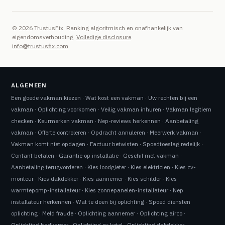
© 2026 TrustusFix. Ranking algoritmisch en onafhankelijk van
eigendomsverhouding.
Volledige disclosure
.
info@trustusfix.com
ALGEMEEN
Een goede vakman kiezen
·
Wat kost een vakman
·
Uw rechten bij een
vakman
·
Oplichting voorkomen
·
Veilig vakman inhuren
·
Vakman legitiem
checken
·
Keurmerken vakman
·
Nep-reviews herkennen
·
Aanbetaling
vakman
·
Offerte controleren
·
Opdracht annuleren
·
Meerwerk vakman
·
Vakman komt niet opdagen
·
Factuur betwisten
·
Spoedtoeslag redelijk
·
Contant betalen
·
Garantie op installatie
·
Geschil met vakman
·
Aanbetaling terugvorderen
·
Kies loodgieter
·
Kies elektricien
·
Kies cv-
monteur
·
Kies dakdekker
·
Kies aannemer
·
Kies schilder
·
Kies
warmtepomp-installateur
·
Kies zonnepanelen-installateur
·
Nep
installateur herkennen
·
Wat te doen bij oplichting
·
Spoed diensten
oplichting
·
Meld fraude
·
Oplichting aannemer
·
Oplichting airco
·
Oplichting badkamer
·
Oplichting cv ketel
·
Oplichting dakdekker
·