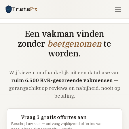
Trustus
Fix
Gratis offertes aanvragen
Een vakman vinden
Vind een vakman
zonder
beetgenomen
te
Klussen
worden.
SPOED 24/7
Wij kiezen onafhankelijk uit een database van
CV-storing
ruim 6.500 KvK-gescreende vakmensen
—
Airco-storing
gerangschikt op reviews en nabijheid, nooit op
Warmtepomp-storing
betaling.
Lekkage
Daklekkage
Vraag 3 gratis offertes aan
Afvoer verstopt
Beschrijf uw klus — ontvang vrijblijvend offertes van