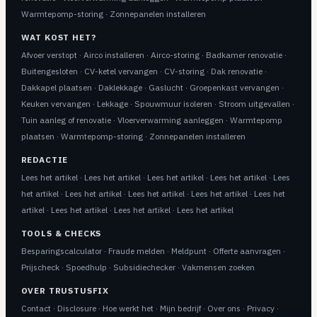
Warmtepomp-storing
·
Zonnepanelen installeren
WAT KOST HET?
Afvoer verstopt
·
Airco installeren
·
Airco-storing
·
Badkamer renovatie
·
Buitengesloten
·
CV-ketel vervangen
·
CV-storing
·
Dak renovatie
·
Dakkapel plaatsen
·
Daklekkage
·
Gaslucht
·
Groepenkast vervangen
·
Keuken vervangen
·
Lekkage
·
Spouwmuur isoleren
·
Stroom uitgevallen
·
Tuin aanleg of renovatie
·
Vloerverwarming aanleggen
·
Warmtepomp
plaatsen
·
Warmtepomp-storing
·
Zonnepanelen installeren
REDACTIE
Lees het artikel
·
Lees het artikel
·
Lees het artikel
·
Lees het artikel
·
Lees
het artikel
·
Lees het artikel
·
Lees het artikel
·
Lees het artikel
·
Lees het
artikel
·
Lees het artikel
·
Lees het artikel
·
Lees het artikel
TOOLS & CHECKS
Besparingscalculator
·
Fraude melden
·
Meldpunt
·
Offerte aanvragen
·
Prijscheck
·
Spoedhulp
·
Subsidiechecker
·
Vakmensen zoeken
OVER TRUSTUSFIX
Contact
·
Disclosure
·
Hoe werkt het
·
Mijn bedrijf
·
Over ons
·
Privacy
·