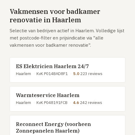
GRATIS TOOLS
Vakmensen voor badkamer
Eerlijke-prijs-checker
renovatie in Haarlem
Besparingscalculator
Selectie van bedrijven actief in Haarlem. Volledige lijst
Subsidie-checker
met postcode-filter en prijsindicatie via "alle
vakmensen voor badkamer renovatie".
Over ons
Meldpunt
Word vakman
ES Elektricien Haarlem 24/7
Inloggen
Haarlem
·
KvK P014BAD8F1
·
5.0
223 reviews
Warmteservice Haarlem
Haarlem
·
KvK P048191FCB
·
4.6
242 reviews
Reconnect Energy (voorheen
Zonnepanelen Haarlem)