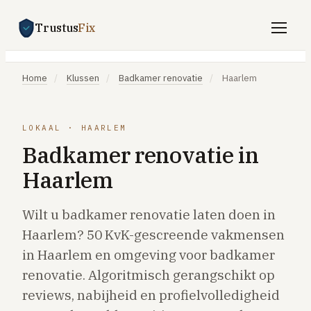
Trustus
Fix
Gratis offertes aanvragen
Home
/
Klussen
/
Badkamer renovatie
/
Haarlem
Vind een vakman
Klussen
LOKAAL · HAARLEM
Badkamer renovatie in
SPOED 24/7
Haarlem
CV-storing
Airco-storing
Wilt u badkamer renovatie laten doen in
Warmtepomp-storing
Haarlem? 50 KvK-gescreende vakmensen
Lekkage
in Haarlem en omgeving voor badkamer
renovatie. Algoritmisch gerangschikt op
Daklekkage
reviews, nabijheid en profielvolledigheid
Afvoer verstopt