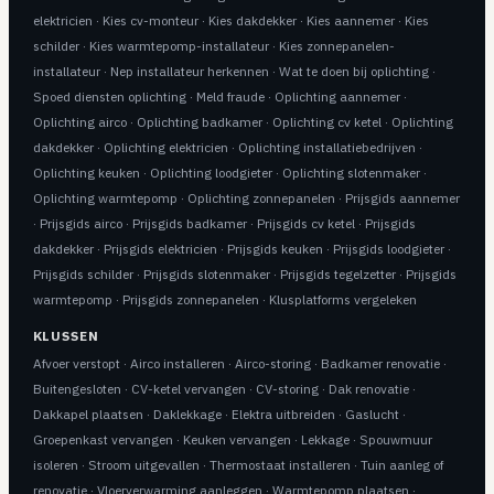
elektricien
·
Kies cv-monteur
·
Kies dakdekker
·
Kies aannemer
·
Kies
schilder
·
Kies warmtepomp-installateur
·
Kies zonnepanelen-
installateur
·
Nep installateur herkennen
·
Wat te doen bij oplichting
·
Spoed diensten oplichting
·
Meld fraude
·
Oplichting aannemer
·
Oplichting airco
·
Oplichting badkamer
·
Oplichting cv ketel
·
Oplichting
dakdekker
·
Oplichting elektricien
·
Oplichting installatiebedrijven
·
Oplichting keuken
·
Oplichting loodgieter
·
Oplichting slotenmaker
·
Oplichting warmtepomp
·
Oplichting zonnepanelen
·
Prijsgids aannemer
·
Prijsgids airco
·
Prijsgids badkamer
·
Prijsgids cv ketel
·
Prijsgids
dakdekker
·
Prijsgids elektricien
·
Prijsgids keuken
·
Prijsgids loodgieter
·
Prijsgids schilder
·
Prijsgids slotenmaker
·
Prijsgids tegelzetter
·
Prijsgids
warmtepomp
·
Prijsgids zonnepanelen
·
Klusplatforms vergeleken
KLUSSEN
Afvoer verstopt
·
Airco installeren
·
Airco-storing
·
Badkamer renovatie
·
Buitengesloten
·
CV-ketel vervangen
·
CV-storing
·
Dak renovatie
·
Dakkapel plaatsen
·
Daklekkage
·
Elektra uitbreiden
·
Gaslucht
·
Groepenkast vervangen
·
Keuken vervangen
·
Lekkage
·
Spouwmuur
isoleren
·
Stroom uitgevallen
·
Thermostaat installeren
·
Tuin aanleg of
renovatie
·
Vloerverwarming aanleggen
·
Warmtepomp plaatsen
·