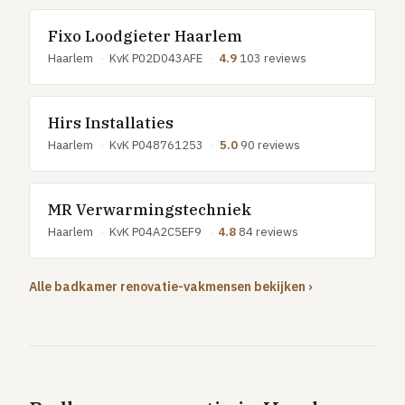
Fixo Loodgieter Haarlem
Haarlem
·
KvK P02D043AFE
·
4.9
103 reviews
Hirs Installaties
Haarlem
·
KvK P048761253
·
5.0
90 reviews
MR Verwarmingstechniek
Haarlem
·
KvK P04A2C5EF9
·
4.8
84 reviews
Alle badkamer renovatie-vakmensen bekijken ›