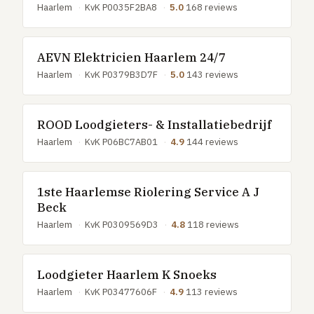
Haarlem
·
KvK P0035F2BA8
·
5.0
168 reviews
AEVN Elektricien Haarlem 24/7
Haarlem
·
KvK P0379B3D7F
·
5.0
143 reviews
ROOD Loodgieters- & Installatiebedrijf
Haarlem
·
KvK P06BC7AB01
·
4.9
144 reviews
1ste Haarlemse Riolering Service A J
Beck
Haarlem
·
KvK P0309569D3
·
4.8
118 reviews
Loodgieter Haarlem K Snoeks
Haarlem
·
KvK P03477606F
·
4.9
113 reviews