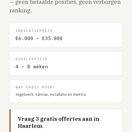
— geen betaalde posities, geen verborgen
Gaslucht
ranking.
Stroom uitgevallen
Buitengesloten
INDICATIEPRIJS
VERBOUW
€6.000 – €35.000
Badkamer renovatie
Keuken vervangen
DOORLOOPTIJD
Dakkapel plaatsen
4 – 8 weken
Dak renovatie
TUIN
WAT ERBIJ HOORT
tegelwerk, sanitair, installatie en elektra
Tuin aanleg of renovatie
VERWARMING & KLIMAAT
CV-ketel vervangen
Vraag 3 gratis offertes aan in
Haarlem
Warmtepomp plaatsen