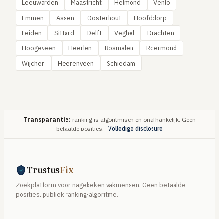
Leeuwarden
Maastricht
Helmond
Venlo
Emmen
Assen
Oosterhout
Hoofddorp
Leiden
Sittard
Delft
Veghel
Drachten
Hoogeveen
Heerlen
Rosmalen
Roermond
Wijchen
Heerenveen
Schiedam
Transparantie:
ranking is algoritmisch en onafhankelijk. Geen
betaalde posities. ·
Volledige disclosure
Trustus
Fix
Zoekplatform voor nagekeken vakmensen. Geen betaalde
posities, publiek ranking-algoritme.