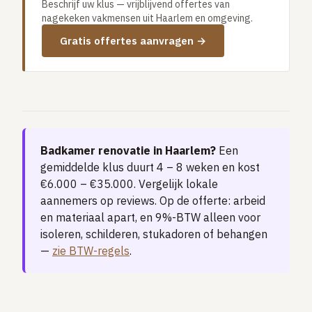
Beschrijf uw klus — vrijblijvend offertes van
Vloerverwarming aanleggen
nagekeken vakmensen uit Haarlem en omgeving.
Airco installeren
Gratis offertes aanvragen →
Thermostaat installeren
ENERGIE
Zonnepanelen installeren
Spouwmuur isoleren
Badkamer renovatie in Haarlem?
Een
ELEKTRA
gemiddelde klus duurt 4 – 8 weken en kost
Groepenkast vervangen
€6.000 – €35.000. Vergelijk lokale
Elektra uitbreiden
aannemers op reviews. Op de offerte: arbeid
en materiaal apart, en 9%-BTW alleen voor
isoleren, schilderen, stukadoren of behangen
Volledig overzicht — alle 23 klussen & prijsranges →
—
zie BTW-regels
.
23 klussen · publieke ranking
Tools