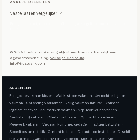
ANDERE DIENSTEN
Vaste lasten vergelijken ↗
Energie, internet, mobiel — onafhankelijke vergelijker onder hetzelfde
merk
© 2026 TrustusFix. Ranking algoritmisch en onafhankelijk van
eigendomsverhouding.
Volledige disclosure
.
info@trustusfix.com
ALGEMEEN
Een goede vakman kiezen
·
Wat kost een vakman
·
Uw rechten bij een
vakman
·
Oplichting voorkomen
·
Veilig vakman inhuren
·
Vakman
legitiem checken
·
Keurmerken vakman
·
Nep-reviews herkennen
·
Aanbetaling vakman
·
Offerte controleren
·
Opdracht annuleren
·
Meerwerk vakman
·
Vakman komt niet opdagen
·
Factuur betwisten
·
Spoedtoeslag redelijk
·
Contant betalen
·
Garantie op installatie
·
Geschil
met vakman
·
Aanbetaling terugvorderen
·
Kies loodgieter
·
Kies