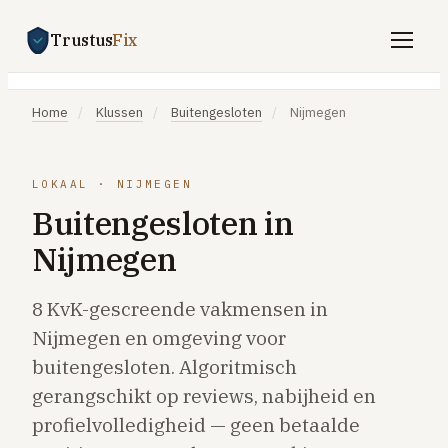
Trustus
Fix
Gratis offertes aanvragen
Home
/
Klussen
/
Buitengesloten
/
Nijmegen
Vind een vakman
Klussen
LOKAAL · NIJMEGEN
Buitengesloten in
SPOED 24/7
Nijmegen
CV-storing
Airco-storing
8 KvK-gescreende vakmensen in
Warmtepomp-storing
Nijmegen en omgeving voor
Lekkage
buitengesloten. Algoritmisch
gerangschikt op reviews, nabijheid en
Daklekkage
profielvolledigheid — geen betaalde
Afvoer verstopt