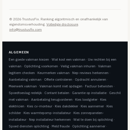
© 2026 TrustusFix. Ranking algoritmisch en onafhankelijk van
eigendomsverhouding.
Volledige disclosure
.
info@trustusfix.com
ALGEMEEN
Een goede vakman kiezen
·
Wat kost een vakman
·
Uw rechten bij een
vakman
·
Oplichting voorkomen
·
Veilig vakman inhuren
·
Vakman
legitiem checken
·
Keurmerken vakman
·
Nep-reviews herkennen
·
Aanbetaling vakman
·
Offerte controleren
·
Opdracht annuleren
·
Meerwerk vakman
·
Vakman komt niet opdagen
·
Factuur betwisten
·
Spoedtoeslag redelijk
·
Contant betalen
·
Garantie op installatie
·
Geschil
met vakman
·
Aanbetaling terugvorderen
·
Kies loodgieter
·
Kies
elektricien
·
Kies cv-monteur
·
Kies dakdekker
·
Kies aannemer
·
Kies
schilder
·
Kies warmtepomp-installateur
·
Kies zonnepanelen-
installateur
·
Nep installateur herkennen
·
Wat te doen bij oplichting
·
Spoed diensten oplichting
·
Meld fraude
·
Oplichting aannemer
·