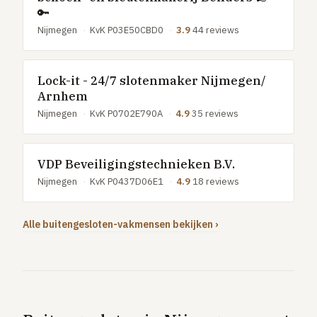
🔑
Nijmegen
·
KvK P03E50CBD0
·
3.9
44 reviews
Lock-it - 24/7 slotenmaker Nijmegen/
Arnhem
Nijmegen
·
KvK P0702E790A
·
4.9
35 reviews
VDP Beveiligingstechnieken B.V.
Nijmegen
·
KvK P0437D06E1
·
4.9
18 reviews
Alle buitengesloten-vakmensen bekijken ›