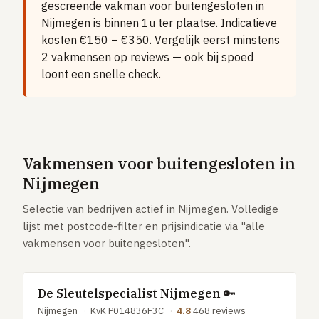
gescreende vakman voor buitengesloten in
Vloerverwarming aanleggen
Nijmegen is binnen 1u ter plaatse. Indicatieve
Airco installeren
kosten €150 – €350. Vergelijk eerst minstens
2 vakmensen op reviews — ook bij spoed
Thermostaat installeren
loont een snelle check.
ENERGIE
Zonnepanelen installeren
Spouwmuur isoleren
ELEKTRA
Vakmensen voor buitengesloten in
Groepenkast vervangen
Nijmegen
Elektra uitbreiden
Selectie van bedrijven actief in Nijmegen. Volledige
lijst met postcode-filter en prijsindicatie via "alle
Volledig overzicht — alle 23 klussen & prijsranges →
vakmensen voor buitengesloten".
23 klussen · publieke ranking
De Sleutelspecialist Nijmegen 🔑
Tools
Nijmegen
·
KvK P014836F3C
·
4.8
468 reviews