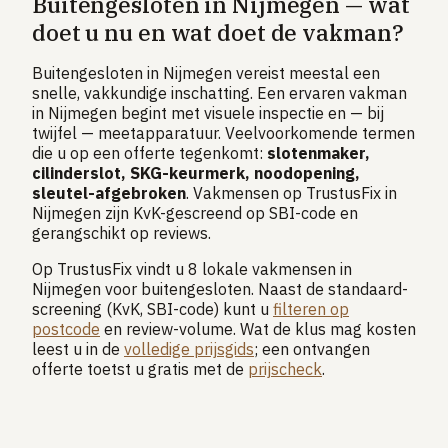
Buitengesloten in Nijmegen — wat
doet u nu en wat doet de vakman?
Buitengesloten in Nijmegen vereist meestal een
snelle, vakkundige inschatting. Een ervaren vakman
in Nijmegen begint met visuele inspectie en — bij
twijfel — meetapparatuur. Veelvoorkomende termen
die u op een offerte tegenkomt:
slotenmaker,
cilinderslot, SKG-keurmerk, noodopening,
sleutel-afgebroken
. Vakmensen op TrustusFix in
Nijmegen zijn KvK-gescreend op SBI-code en
gerangschikt op reviews.
Op TrustusFix vindt u 8 lokale vakmensen in
Nijmegen voor buitengesloten. Naast de standaard-
screening (KvK, SBI-code) kunt u
filteren op
postcode
en review-volume. Wat de klus mag kosten
leest u in de
volledige prijsgids
; een ontvangen
offerte toetst u gratis met de
prijscheck
.