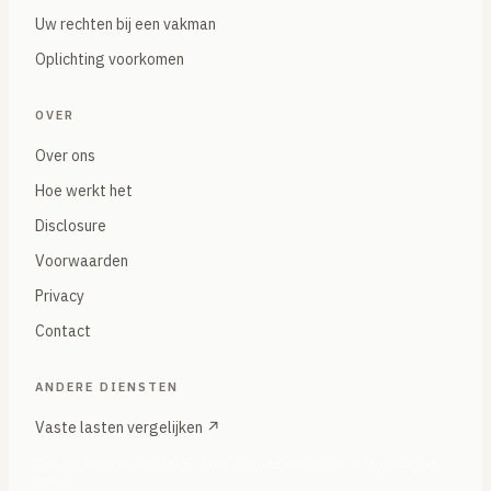
Uw rechten bij een vakman
Oplichting voorkomen
OVER
Over ons
Hoe werkt het
Disclosure
Voorwaarden
Privacy
Contact
ANDERE DIENSTEN
Vaste lasten vergelijken ↗
Energie, internet, mobiel — onafhankelijke vergelijker onder hetzelfde
merk