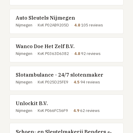
GRATIS TOOLS
Eerlijke-prijs-checker
Auto Sleutels Nijmegen
Besparingscalculator
Nijmegen
·
KvK P02AB9205D
·
4.8
105 reviews
Subsidie-checker
Over ons
Wanco Doe Het Zelf B.V.
Meldpunt
Nijmegen
·
KvK P0363D6382
·
4.8
92 reviews
Word vakman
Inloggen
Slotambulance - 24/7 slotenmaker
Nijmegen
·
KvK P025D25FE9
·
4.5
94 reviews
Unlockit B.V.
Nijmegen
·
KvK P066FC56F9
·
4.9
62 reviews
Schoen- en Sleutelmakerij Benders 👞