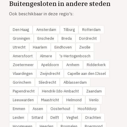
Buitengesloten in andere steden
Ook beschikbaar in deze regio's:
Den Haag
Amsterdam
Tilburg
Rotterdam
Groningen
Enschede
Breda
Dordrecht
Utrecht
Haarlem
Eindhoven
Zwolle
Amersfoort
Almere
's-Hertogenbosch
Zoetermeer
Apeldoorn
Arnhem
Ridderkerk
Vlaardingen
Zwijndrecht
Capelle aan den IJssel
Gorinchem
Sliedrecht
Alblasserdam
Papendrecht
Hendrik-Ido-Ambacht
Zaandam
Leeuwarden
Maastricht
Helmond
Venlo
Emmen
Assen
Oosterhout
Hoofddorp
Leiden
Sittard
Delft
Veghel
Drachten
Hoogeveen
Heerlen
Rosmalen
Roermond