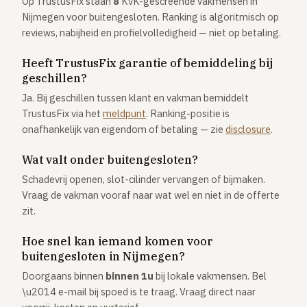
Op TrustusFix staan
8
KvK-gescreende vakmensen in
Nijmegen voor buitengesloten. Ranking is algoritmisch op
reviews, nabijheid en profielvolledigheid — niet op betaling.
Heeft TrustusFix garantie of bemiddeling bij
geschillen?
Ja. Bij geschillen tussen klant en vakman bemiddelt
TrustusFix via het
meldpunt
. Ranking-positie is
onafhankelijk van eigendom of betaling — zie
disclosure
.
Wat valt onder buitengesloten?
Schadevrij openen, slot-cilinder vervangen of bijmaken.
Vraag de vakman vooraf naar wat wel en niet in de offerte
zit.
Hoe snel kan iemand komen voor
buitengesloten in Nijmegen?
Doorgaans binnen
binnen 1u
bij lokale vakmensen. Bel
\u2014 e-mail bij spoed is te traag. Vraag direct naar