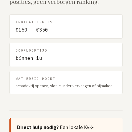
posities, geen verborgen ranking.
Gaslucht
Stroom uitgevallen
INDICATIEPRIJS
Buitengesloten
€150 – €350
VERBOUW
Badkamer renovatie
DOORLOOPTIJD
Keuken vervangen
binnen 1u
Dakkapel plaatsen
Dak renovatie
WAT ERBIJ HOORT
schadevrij openen, slot-cilinder vervangen of bijmaken
TUIN
Tuin aanleg of renovatie
VERWARMING & KLIMAAT
CV-ketel vervangen
Warmtepomp plaatsen
Direct hulp nodig?
Een lokale KvK-