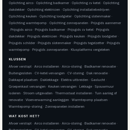
Oplichting airco
·
Oplichting badkamer
·
Oplichting cv ketel
·
Oplichting
dakdekker
·
Oplichting elektricien
·
Oplichting installatiebedrijven
·
Oplichting keuken
·
Oplichting loodgieter
·
Oplichting slotenmaker
·
Oplichting warmtepomp
·
Oplichting zonnepanelen
·
Prijsgids aannemer
·
Prijsgids airco
·
Prijsgids badkamer
·
Prijsgids cv ketel
·
Prijsgids
dakdekker
·
Prijsgids elektricien
·
Prijsgids keuken
·
Prijsgids loodgieter
·
Prijsgids schilder
·
Prijsgids slotenmaker
·
Prijsgids tegelzetter
·
Prijsgids
warmtepomp
·
Prijsgids zonnepanelen
·
Klusplatforms vergeleken
KLUSSEN
Afvoer verstopt
·
Airco installeren
·
Airco-storing
·
Badkamer renovatie
·
Buitengesloten
·
CV-ketel vervangen
·
CV-storing
·
Dak renovatie
·
Dakkapel plaatsen
·
Daklekkage
·
Elektra uitbreiden
·
Gaslucht
·
Groepenkast vervangen
·
Keuken vervangen
·
Lekkage
·
Spouwmuur
isoleren
·
Stroom uitgevallen
·
Thermostaat installeren
·
Tuin aanleg of
renovatie
·
Vloerverwarming aanleggen
·
Warmtepomp plaatsen
·
Warmtepomp-storing
·
Zonnepanelen installeren
WAT KOST HET?
Afvoer verstopt
·
Airco installeren
·
Airco-storing
·
Badkamer renovatie
·
Buitengesloten
·
CV-ketel vervangen
·
CV-storing
·
Dak renovatie
·