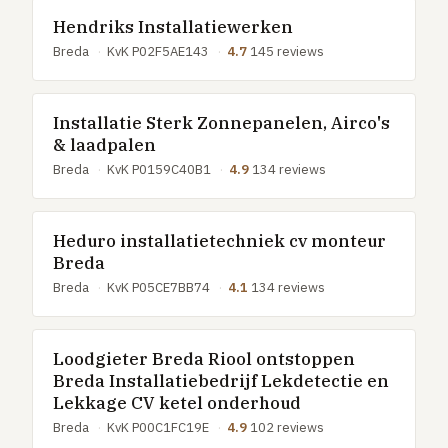
Hendriks Installatiewerken
Breda
·
KvK P02F5AE143
·
4.7
145 reviews
Installatie Sterk Zonnepanelen, Airco's
& laadpalen
Breda
·
KvK P0159C40B1
·
4.9
134 reviews
Heduro installatietechniek cv monteur
Breda
Breda
·
KvK P05CE7BB74
·
4.1
134 reviews
Loodgieter Breda Riool ontstoppen
Breda Installatiebedrijf Lekdetectie en
Lekkage CV ketel onderhoud
Breda
·
KvK P00C1FC19E
·
4.9
102 reviews