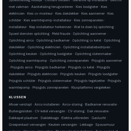
met vakman
·
Aanbetaling terugvorderen
·
Kies loodgieter
·
Kies
elektricien
·
Kies cv-monteur
·
Kies dakdekker
·
Kies aannemer
·
Kies
schilder
·
Kies warmtepomp-installateur
·
Kies zonnepanelen-
installateur
·
Nep installateur herkennen
·
Wat te doen bij oplichting
·
Spoed diensten oplichting
·
Meld fraude
·
Oplichting aannemer
·
Oplichting airco
·
Oplichting badkamer
·
Oplichting cv ketel
·
Oplichting
dakdekker
·
Oplichting elektricien
·
Oplichting installatiebedrijven
·
Oplichting keuken
·
Oplichting loodgieter
·
Oplichting slotenmaker
·
Oplichting warmtepomp
·
Oplichting zonnepanelen
·
Prijsgids aannemer
·
Prijsgids airco
·
Prijsgids badkamer
·
Prijsgids cv ketel
·
Prijsgids
dakdekker
·
Prijsgids elektricien
·
Prijsgids keuken
·
Prijsgids loodgieter
·
Prijsgids schilder
·
Prijsgids slotenmaker
·
Prijsgids tegelzetter
·
Prijsgids
warmtepomp
·
Prijsgids zonnepanelen
·
Klusplatforms vergeleken
KLUSSEN
Afvoer verstopt
·
Airco installeren
·
Airco-storing
·
Badkamer renovatie
·
Buitengesloten
·
CV-ketel vervangen
·
CV-storing
·
Dak renovatie
·
Dakkapel plaatsen
·
Daklekkage
·
Elektra uitbreiden
·
Gaslucht
·
Groepenkast vervangen
·
Keuken vervangen
·
Lekkage
·
Spouwmuur