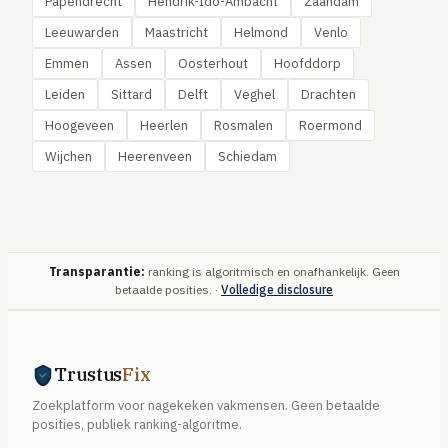
Papendrecht
Hendrik-Ido-Ambacht
Zaandam
Leeuwarden
Maastricht
Helmond
Venlo
Emmen
Assen
Oosterhout
Hoofddorp
Leiden
Sittard
Delft
Veghel
Drachten
Hoogeveen
Heerlen
Rosmalen
Roermond
Wijchen
Heerenveen
Schiedam
Transparantie:
ranking is algoritmisch en onafhankelijk. Geen
betaalde posities. ·
Volledige disclosure
Trustus
Fix
Zoekplatform voor nagekeken vakmensen. Geen betaalde
posities, publiek ranking-algoritme.