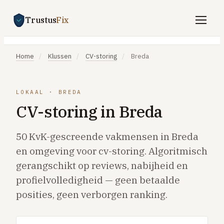
Trustus
Fix
Gratis offertes aanvragen
Home
/
Klussen
/
CV-storing
/
Breda
Vind een vakman
Klussen
LOKAAL · BREDA
CV-storing in Breda
SPOED 24/7
CV-storing
50 KvK-gescreende vakmensen in Breda
Airco-storing
en omgeving voor cv-storing. Algoritmisch
gerangschikt op reviews, nabijheid en
Warmtepomp-storing
profielvolledigheid — geen betaalde
Lekkage
posities, geen verborgen ranking.
Daklekkage
Afvoer verstopt