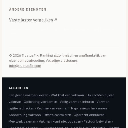
ANDERE DIENSTEN
Vaste lasten vergelijken ↗
Energie, internet, mobiel — onafhankelijke vergelijker onder hetzelfde
merk
© 2026 TrustusFix. Ranking algoritmisch en onafhankelijk van
eigendomsverhouding.
Volledige disclosure
.
info@trustusfix.com
ALGEMEEN
Een goede vakman kiezen
·
Wat kost een vakman
·
Uw rechten bij een
vakman
·
Oplichting voorkomen
·
Veilig vakman inhuren
·
Vakman
legitiem checken
·
Keurmerken vakman
·
Nep-reviews herkennen
·
Aanbetaling vakman
·
Offerte controleren
·
Opdracht annuleren
·
Meerwerk vakman
·
Vakman komt niet opdagen
·
Factuur betwisten
·
Spoedtoeslag redelijk
·
Contant betalen
·
Garantie op installatie
·
Geschil