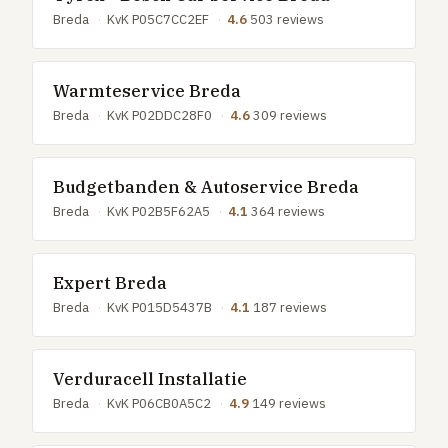
GRATIS TOOLS
Breda
·
KvK P05C7CC2EF
·
4.6
503 reviews
Eerlijke-prijs-checker
Besparingscalculator
Warmteservice Breda
Subsidie-checker
Breda
·
KvK P02DDC28F0
·
4.6
309 reviews
Over ons
Meldpunt
Budgetbanden & Autoservice Breda
Word vakman
Breda
·
KvK P02B5F62A5
·
4.1
364 reviews
Inloggen
Expert Breda
Breda
·
KvK P015D5437B
·
4.1
187 reviews
Verduracell Installatie
Breda
·
KvK P06CB0A5C2
·
4.9
149 reviews