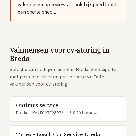
Vloerverwarming aanleggen
vakmensen op reviews — ook bij spoed loont
een snelle check.
Airco installeren
Thermostaat installeren
ENERGIE
Zonnepanelen installeren
Vakmensen voor cv-storing in
Spouwmuur isoleren
Breda
ELEKTRA
Selectie van bedrijven actief in Breda. Volledige lijst
Groepenkast vervangen
met postcode-filter en prijsindicatie via "alle
vakmensen voor cv-storing".
Elektra uitbreiden
Volledig overzicht — alle 23 klussen & prijsranges →
Optimus service
23 klussen · publieke ranking
Breda
·
KvK P027E289B6
·
5.0
201 reviews
Tools
Tyrex - Bosch Car Service Breda