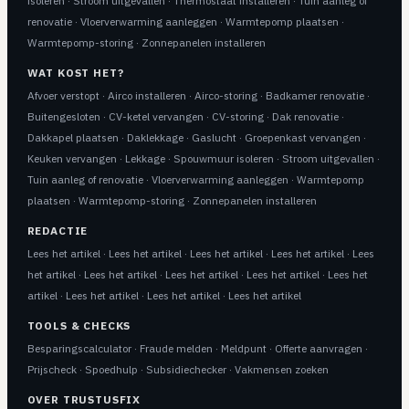
isoleren
·
Stroom uitgevallen
·
Thermostaat installeren
·
Tuin aanleg of
renovatie
·
Vloerverwarming aanleggen
·
Warmtepomp plaatsen
·
Warmtepomp-storing
·
Zonnepanelen installeren
WAT KOST HET?
Afvoer verstopt
·
Airco installeren
·
Airco-storing
·
Badkamer renovatie
·
Buitengesloten
·
CV-ketel vervangen
·
CV-storing
·
Dak renovatie
·
Dakkapel plaatsen
·
Daklekkage
·
Gaslucht
·
Groepenkast vervangen
·
Keuken vervangen
·
Lekkage
·
Spouwmuur isoleren
·
Stroom uitgevallen
·
Tuin aanleg of renovatie
·
Vloerverwarming aanleggen
·
Warmtepomp
plaatsen
·
Warmtepomp-storing
·
Zonnepanelen installeren
REDACTIE
Lees het artikel
·
Lees het artikel
·
Lees het artikel
·
Lees het artikel
·
Lees
het artikel
·
Lees het artikel
·
Lees het artikel
·
Lees het artikel
·
Lees het
artikel
·
Lees het artikel
·
Lees het artikel
·
Lees het artikel
TOOLS & CHECKS
Besparingscalculator
·
Fraude melden
·
Meldpunt
·
Offerte aanvragen
·
Prijscheck
·
Spoedhulp
·
Subsidiechecker
·
Vakmensen zoeken
OVER TRUSTUSFIX