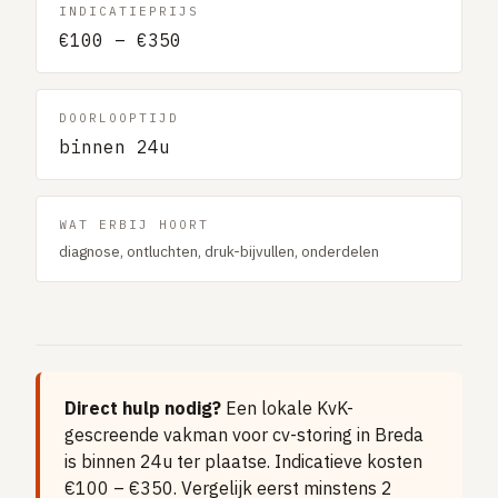
INDICATIEPRIJS
Gaslucht
€100 – €350
Stroom uitgevallen
Buitengesloten
DOORLOOPTIJD
VERBOUW
binnen 24u
Badkamer renovatie
Keuken vervangen
WAT ERBIJ HOORT
Dakkapel plaatsen
diagnose, ontluchten, druk-bijvullen, onderdelen
Dak renovatie
TUIN
Tuin aanleg of renovatie
VERWARMING & KLIMAAT
Direct hulp nodig?
Een lokale KvK-
gescreende vakman voor cv-storing in Breda
CV-ketel vervangen
is binnen 24u ter plaatse. Indicatieve kosten
Warmtepomp plaatsen
€100 – €350. Vergelijk eerst minstens 2