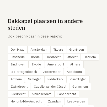
Dakkapel plaatsen in andere
steden
Ook beschikbaar in deze regio's:
Den Haag
Amsterdam
Tilburg
Groningen
Enschede
Breda
Dordrecht
Utrecht
Haarlem
Eindhoven
Zwolle
Amersfoort
Almere
's-Hertogenbosch
Zoetermeer
Apeldoorn
Arnhem
Nijmegen
Ridderkerk
Vlaardingen
Zwijndrecht
Capelle aan den IJssel
Gorinchem
Sliedrecht
Alblasserdam
Papendrecht
Hendrik-Ido-Ambacht
Zaandam
Leeuwarden