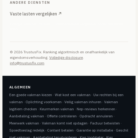
ANDERE DIENSTEN
Vaste lasten vergelijken ↗
Energie, internet, mobiel — onafhankelijke vergelijker onder hetzelfde
merk
© 2026 TrustusFix. Ranking algoritmisch en onafhankelijk van
eigendomsverhouding.
Volledige disclosure
.
info@trustusfix.com
ALGEMEEN
Een goede vakman kiezen
·
Wat kost een vakman
·
Uw rechten bij een
vakman
·
Oplichting voorkomen
·
Veilig vakman inhuren
·
Vakman
legitiem checken
·
Keurmerken vakman
·
Nep-reviews herkennen
·
Aanbetaling vakman
·
Offerte controleren
·
Opdracht annuleren
·
Meerwerk vakman
·
Vakman komt niet opdagen
·
Factuur betwisten
·
Spoedtoeslag redelijk
·
Contant betalen
·
Garantie op installatie
·
Geschil
met vakman
·
Aanbetaling terugvorderen
·
Kies loodgieter
·
Kies