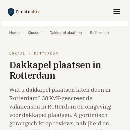
Trustus
Fix
Gratis offertes aanvragen
Home
/
Klussen
/
Dakkapel plaatsen
/
Rotterdam
Vind een vakman
Klussen
LOKAAL · ROTTERDAM
Dakkapel plaatsen in
SPOED 24/7
Rotterdam
CV-storing
Airco-storing
Wilt u dakkapel plaatsen laten doen in
Warmtepomp-storing
Rotterdam? 38 KvK-gescreende
Lekkage
vakmensen in Rotterdam en omgeving
voor dakkapel plaatsen. Algoritmisch
Daklekkage
gerangschikt op reviews, nabijheid en
Afvoer verstopt