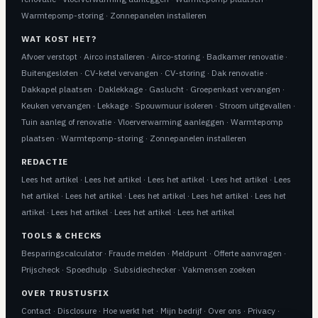
Warmtepomp-storing
·
Zonnepanelen installeren
WAT KOST HET?
Afvoer verstopt
·
Airco installeren
·
Airco-storing
·
Badkamer renovatie
·
Buitengesloten
·
CV-ketel vervangen
·
CV-storing
·
Dak renovatie
·
Dakkapel plaatsen
·
Daklekkage
·
Gaslucht
·
Groepenkast vervangen
·
Keuken vervangen
·
Lekkage
·
Spouwmuur isoleren
·
Stroom uitgevallen
·
Tuin aanleg of renovatie
·
Vloerverwarming aanleggen
·
Warmtepomp
plaatsen
·
Warmtepomp-storing
·
Zonnepanelen installeren
REDACTIE
Lees het artikel
·
Lees het artikel
·
Lees het artikel
·
Lees het artikel
·
Lees
het artikel
·
Lees het artikel
·
Lees het artikel
·
Lees het artikel
·
Lees het
artikel
·
Lees het artikel
·
Lees het artikel
·
Lees het artikel
TOOLS & CHECKS
Besparingscalculator
·
Fraude melden
·
Meldpunt
·
Offerte aanvragen
·
Prijscheck
·
Spoedhulp
·
Subsidiechecker
·
Vakmensen zoeken
OVER TRUSTUSFIX
Contact
·
Disclosure
·
Hoe werkt het
·
Mijn bedrijf
·
Over ons
·
Privacy
·