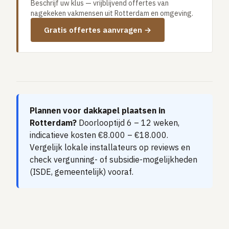
Beschrijf uw klus — vrijblijvend offertes van
Vloerverwarming aanleggen
nagekeken vakmensen uit Rotterdam en omgeving.
Airco installeren
Gratis offertes aanvragen →
Thermostaat installeren
ENERGIE
Zonnepanelen installeren
Spouwmuur isoleren
Plannen voor dakkapel plaatsen in
ELEKTRA
Rotterdam?
Doorlooptijd 6 – 12 weken,
Groepenkast vervangen
indicatieve kosten €8.000 – €18.000.
Elektra uitbreiden
Vergelijk lokale installateurs op reviews en
check vergunning- of subsidie-mogelijkheden
(ISDE, gemeentelijk) vooraf.
Volledig overzicht — alle 23 klussen & prijsranges →
23 klussen · publieke ranking
Tools