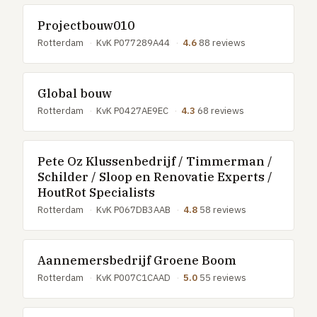
Projectbouw010
Rotterdam
·
KvK P077289A44
·
4.6
88 reviews
Global bouw
Rotterdam
·
KvK P0427AE9EC
·
4.3
68 reviews
Pete Oz Klussenbedrijf / Timmerman /
Schilder / Sloop en Renovatie Experts /
HoutRot Specialists
Rotterdam
·
KvK P067DB3AAB
·
4.8
58 reviews
Aannemersbedrijf Groene Boom
Rotterdam
·
KvK P007C1CAAD
·
5.0
55 reviews