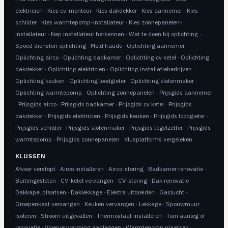
elektricien
·
Kies cv-monteur
·
Kies dakdekker
·
Kies aannemer
·
Kies
schilder
·
Kies warmtepomp-installateur
·
Kies zonnepanelen-
installateur
·
Nep installateur herkennen
·
Wat te doen bij oplichting
·
Spoed diensten oplichting
·
Meld fraude
·
Oplichting aannemer
·
Oplichting airco
·
Oplichting badkamer
·
Oplichting cv ketel
·
Oplichting
dakdekker
·
Oplichting elektricien
·
Oplichting installatiebedrijven
·
Oplichting keuken
·
Oplichting loodgieter
·
Oplichting slotenmaker
·
Oplichting warmtepomp
·
Oplichting zonnepanelen
·
Prijsgids aannemer
·
Prijsgids airco
·
Prijsgids badkamer
·
Prijsgids cv ketel
·
Prijsgids
dakdekker
·
Prijsgids elektricien
·
Prijsgids keuken
·
Prijsgids loodgieter
·
Prijsgids schilder
·
Prijsgids slotenmaker
·
Prijsgids tegelzetter
·
Prijsgids
warmtepomp
·
Prijsgids zonnepanelen
·
Klusplatforms vergeleken
KLUSSEN
Afvoer verstopt
·
Airco installeren
·
Airco-storing
·
Badkamer renovatie
·
Buitengesloten
·
CV-ketel vervangen
·
CV-storing
·
Dak renovatie
·
Dakkapel plaatsen
·
Daklekkage
·
Elektra uitbreiden
·
Gaslucht
·
Groepenkast vervangen
·
Keuken vervangen
·
Lekkage
·
Spouwmuur
isoleren
·
Stroom uitgevallen
·
Thermostaat installeren
·
Tuin aanleg of
renovatie
·
Vloerverwarming aanleggen
·
Warmtepomp plaatsen
·