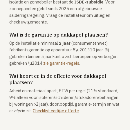
isolatie en zonneboiler bestaat de
ISDE-subsidie
. Voor
zonnepanelen geldt sinds 2025 een afgebouwde
salderingsregeling. Vraag de installateur om uitleg en
check uw gemeente.
Wat is de garantie op dakkapel plaatsen?
Op de installatie minimaal
2 jaar
(consumentenwet);
fabrikantsgarantie op apparatuur 5\u201310 jaar. Bij
gebreken binnen 5 jaar kunt u zich beroepen op verborgen
gebreken \u2014
zie garantie-regels
.
Wat hoort er in de offerte voor dakkapel
plaatsen?
Arbeid en materiaal apart, BTW per regel (21% standaard,
9% alleen voor isoleren/schilderen/stukadoren/behangen
bij woningen >2 jaar), doorlooptijd, garantie-termijn en wat
er
niet
in zit.
Checklist eerlijke offerte
.