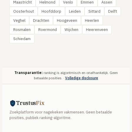
Maastricht
Helmond
Venlo
Emmen
Assen
Oosterhout
Hoofddorp
Leiden
Sittard
Delft
Veghel
Drachten
Hoogeveen
Heerlen
Rosmalen
Roermond
Wijchen
Heerenveen
Schiedam
Transparantie:
ranking is algoritmisch en onafhankelijk. Geen
betaalde posities. ·
Volledige disclosure
Trustus
Fix
Zoekplatform voor nagekeken vakmensen. Geen betaalde
posities, publiek ranking-algoritme.