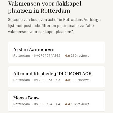
Vakmensen voor dakkapel
GRATIS TOOLS
plaatsen in Rotterdam
Eerlijke-prijs-checker
Selectie van bedrijven actief in Rotterdam. Volledige
Besparingscalculator
lijst met postcode-filter en prijsindicatie via "alle
Subsidie-checker
vakmensen voor dakkapel plaatsen".
Over ons
Meldpunt
Arslan Aannemers
Word vakman
Rotterdam
·
KvK P04274AE42
·
4.6
130 reviews
Inloggen
Allround Klusbedrijf DIDI MONTAGE
Rotterdam
·
KvK P02C830DE3
·
4.6
111 reviews
Moosa Bouw
Rotterdam
·
KvK P053940EC4
·
4.4
102 reviews