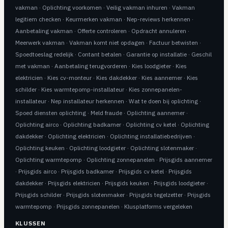
vakman
·
Oplichting voorkomen
·
Veilig vakman inhuren
·
Vakman
legitiem checken
·
Keurmerken vakman
·
Nep-reviews herkennen
·
Aanbetaling vakman
·
Offerte controleren
·
Opdracht annuleren
·
Meerwerk vakman
·
Vakman komt niet opdagen
·
Factuur betwisten
·
Spoedtoeslag redelijk
·
Contant betalen
·
Garantie op installatie
·
Geschil
met vakman
·
Aanbetaling terugvorderen
·
Kies loodgieter
·
Kies
elektricien
·
Kies cv-monteur
·
Kies dakdekker
·
Kies aannemer
·
Kies
schilder
·
Kies warmtepomp-installateur
·
Kies zonnepanelen-
installateur
·
Nep installateur herkennen
·
Wat te doen bij oplichting
·
Spoed diensten oplichting
·
Meld fraude
·
Oplichting aannemer
·
Oplichting airco
·
Oplichting badkamer
·
Oplichting cv ketel
·
Oplichting
dakdekker
·
Oplichting elektricien
·
Oplichting installatiebedrijven
·
Oplichting keuken
·
Oplichting loodgieter
·
Oplichting slotenmaker
·
Oplichting warmtepomp
·
Oplichting zonnepanelen
·
Prijsgids aannemer
·
Prijsgids airco
·
Prijsgids badkamer
·
Prijsgids cv ketel
·
Prijsgids
dakdekker
·
Prijsgids elektricien
·
Prijsgids keuken
·
Prijsgids loodgieter
·
Prijsgids schilder
·
Prijsgids slotenmaker
·
Prijsgids tegelzetter
·
Prijsgids
warmtepomp
·
Prijsgids zonnepanelen
·
Klusplatforms vergeleken
KLUSSEN