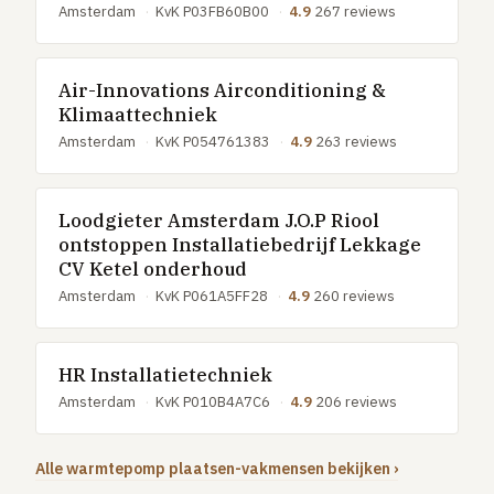
Amsterdam
·
KvK P03FB60B00
·
4.9
267 reviews
Air-Innovations Airconditioning &
Klimaattechniek
Amsterdam
·
KvK P054761383
·
4.9
263 reviews
Loodgieter Amsterdam J.O.P Riool
ontstoppen Installatiebedrijf Lekkage
CV Ketel onderhoud
Amsterdam
·
KvK P061A5FF28
·
4.9
260 reviews
HR Installatietechniek
Amsterdam
·
KvK P010B4A7C6
·
4.9
206 reviews
Alle warmtepomp plaatsen-vakmensen bekijken ›