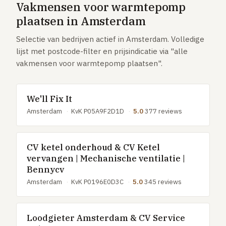
Vakmensen voor warmtepomp
GRATIS TOOLS
plaatsen in Amsterdam
Eerlijke-prijs-checker
Selectie van bedrijven actief in Amsterdam. Volledige
Besparingscalculator
lijst met postcode-filter en prijsindicatie via "alle
Subsidie-checker
vakmensen voor warmtepomp plaatsen".
Over ons
Meldpunt
We'll Fix It
Word vakman
Amsterdam
·
KvK P05A9F2D1D
·
5.0
377 reviews
Inloggen
CV ketel onderhoud & CV Ketel
vervangen | Mechanische ventilatie |
Bennycv
Amsterdam
·
KvK P0196E0D3C
·
5.0
345 reviews
Loodgieter Amsterdam & CV Service