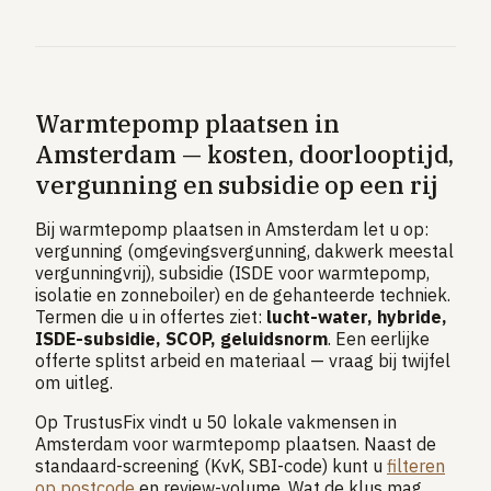
Warmtepomp plaatsen in
Amsterdam — kosten, doorlooptijd,
vergunning en subsidie op een rij
Bij warmtepomp plaatsen in Amsterdam let u op:
vergunning (omgevingsvergunning, dakwerk meestal
vergunningvrij), subsidie (ISDE voor warmtepomp,
isolatie en zonneboiler) en de gehanteerde techniek.
Termen die u in offertes ziet:
lucht-water, hybride,
ISDE-subsidie, SCOP, geluidsnorm
. Een eerlijke
offerte splitst arbeid en materiaal — vraag bij twijfel
om uitleg.
Op TrustusFix vindt u 50 lokale vakmensen in
Amsterdam voor warmtepomp plaatsen. Naast de
standaard-screening (KvK, SBI-code) kunt u
filteren
op postcode
en review-volume. Wat de klus mag