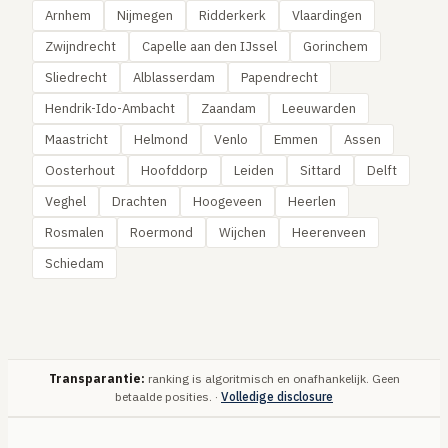
Arnhem
Nijmegen
Ridderkerk
Vlaardingen
Zwijndrecht
Capelle aan den IJssel
Gorinchem
Sliedrecht
Alblasserdam
Papendrecht
Hendrik-Ido-Ambacht
Zaandam
Leeuwarden
Maastricht
Helmond
Venlo
Emmen
Assen
Oosterhout
Hoofddorp
Leiden
Sittard
Delft
Veghel
Drachten
Hoogeveen
Heerlen
Rosmalen
Roermond
Wijchen
Heerenveen
Schiedam
Transparantie:
ranking is algoritmisch en onafhankelijk. Geen
betaalde posities. ·
Volledige disclosure