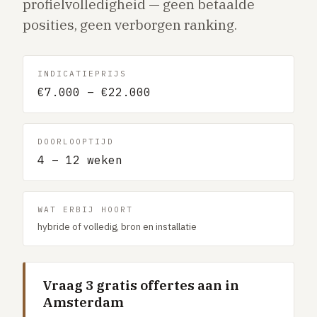
profielvolledigheid — geen betaalde
Gaslucht
posities, geen verborgen ranking.
Stroom uitgevallen
Buitengesloten
INDICATIEPRIJS
VERBOUW
€7.000 – €22.000
Badkamer renovatie
Keuken vervangen
DOORLOOPTIJD
Dakkapel plaatsen
4 – 12 weken
Dak renovatie
TUIN
WAT ERBIJ HOORT
hybride of volledig, bron en installatie
Tuin aanleg of renovatie
VERWARMING & KLIMAAT
CV-ketel vervangen
Vraag 3 gratis offertes aan in
Amsterdam
Warmtepomp plaatsen