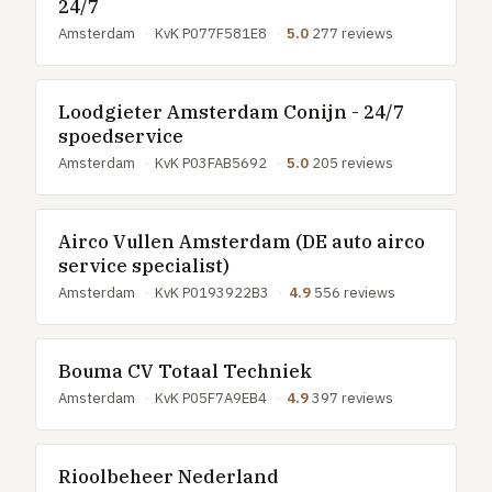
24/7
Amsterdam
·
KvK P077F581E8
·
5.0
277 reviews
Loodgieter Amsterdam Conijn - 24/7
spoedservice
Amsterdam
·
KvK P03FAB5692
·
5.0
205 reviews
Airco Vullen Amsterdam (DE auto airco
service specialist)
Amsterdam
·
KvK P0193922B3
·
4.9
556 reviews
Bouma CV Totaal Techniek
Amsterdam
·
KvK P05F7A9EB4
·
4.9
397 reviews
Rioolbeheer Nederland