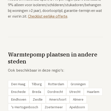
9% alleen voor isoleren/schilderen/stukadoren/behangen
bij woningen >2 jaar), doorlooptijd, garantie-termijn en wat
er
niet
in zit.
Checklist eerlijke offerte
.
Warmtepomp plaatsen in andere
steden
Ook beschikbaar in deze regio's:
Den Haag
Tilburg
Rotterdam
Groningen
Enschede
Breda
Dordrecht
Utrecht
Haarlem
Eindhoven
Zwolle
Amersfoort
Almere
's-Hertogenbosch
Zoetermeer
Apeldoorn