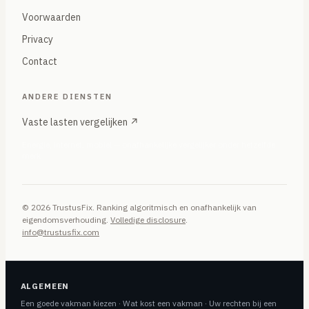
Voorwaarden
Privacy
Contact
ANDERE DIENSTEN
Vaste lasten vergelijken ↗
Energie, internet, mobiel — onafhankelijke vergelijker onder hetzelfde
merk
© 2026 TrustusFix. Ranking algoritmisch en onafhankelijk van
eigendomsverhouding.
Volledige disclosure
.
info@trustusfix.com
ALGEMEEN
Een goede vakman kiezen
·
Wat kost een vakman
·
Uw rechten bij een