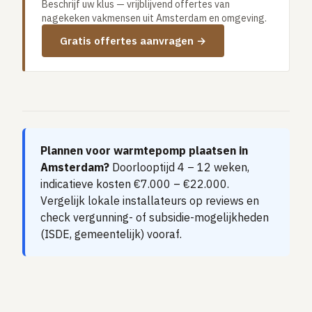
Beschrijf uw klus — vrijblijvend offertes van
Vloerverwarming aanleggen
nagekeken vakmensen uit Amsterdam en omgeving.
Airco installeren
Gratis offertes aanvragen →
Thermostaat installeren
ENERGIE
Zonnepanelen installeren
Spouwmuur isoleren
Plannen voor warmtepomp plaatsen in
ELEKTRA
Amsterdam?
Doorlooptijd 4 – 12 weken,
Groepenkast vervangen
indicatieve kosten €7.000 – €22.000.
Elektra uitbreiden
Vergelijk lokale installateurs op reviews en
check vergunning- of subsidie-mogelijkheden
(ISDE, gemeentelijk) vooraf.
Volledig overzicht — alle 23 klussen & prijsranges →
23 klussen · publieke ranking
Tools