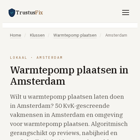
Trustus
Fix
Gratis offertes aanvragen
Home
/
Klussen
/
Warmtepomp plaatsen
/
Amsterdam
Vind een vakman
Klussen
LOKAAL · AMSTERDAM
Warmtepomp plaatsen in
SPOED 24/7
Amsterdam
CV-storing
Airco-storing
Wilt u warmtepomp plaatsen laten doen
Warmtepomp-storing
in Amsterdam? 50 KvK-gescreende
Lekkage
vakmensen in Amsterdam en omgeving
voor warmtepomp plaatsen. Algoritmisch
Daklekkage
gerangschikt op reviews, nabijheid en
Afvoer verstopt