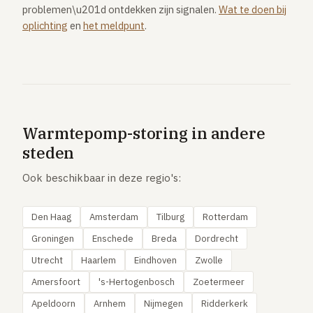
problemen\u201d ontdekken zijn signalen.
Wat te doen bij
oplichting
en
het meldpunt
.
Warmtepomp-storing in andere
steden
Ook beschikbaar in deze regio's:
Den Haag
Amsterdam
Tilburg
Rotterdam
Groningen
Enschede
Breda
Dordrecht
Utrecht
Haarlem
Eindhoven
Zwolle
Amersfoort
's-Hertogenbosch
Zoetermeer
Apeldoorn
Arnhem
Nijmegen
Ridderkerk