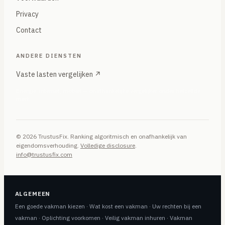
Privacy
Contact
ANDERE DIENSTEN
Vaste lasten vergelijken ↗
Energie, internet, mobiel — onafhankelijke vergelijker onder hetzelfde
merk
© 2026 TrustusFix. Ranking algoritmisch en onafhankelijk van
eigendomsverhouding.
Volledige disclosure
.
info@trustusfix.com
ALGEMEEN
Een goede vakman kiezen
·
Wat kost een vakman
·
Uw rechten bij een
vakman
·
Oplichting voorkomen
·
Veilig vakman inhuren
·
Vakman