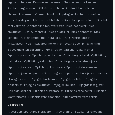
legitiem checken
·
Keurmerken vakman
·
Nep-reviews herkennen
·
Aanbetaling vakman
·
Offerte controleren
·
Opdracht annuleren
·
Meerwerk vakman
·
Vakman komt niet opdagen
·
Factuur betwisten
·
Spoedtoeslag redelijk
·
Contant betalen
·
Garantie op installatie
·
Geschil
met vakman
·
Aanbetaling terugvorderen
·
Kies loodgieter
·
Kies
elektricien
·
Kies cv-monteur
·
Kies dakdekker
·
Kies aannemer
·
Kies
schilder
·
Kies warmtepomp-installateur
·
Kies zonnepanelen-
installateur
·
Nep installateur herkennen
·
Wat te doen bij oplichting
·
Spoed diensten oplichting
·
Meld fraude
·
Oplichting aannemer
·
Oplichting airco
·
Oplichting badkamer
·
Oplichting cv ketel
·
Oplichting
dakdekker
·
Oplichting elektricien
·
Oplichting installatiebedrijven
·
Oplichting keuken
·
Oplichting loodgieter
·
Oplichting slotenmaker
·
Oplichting warmtepomp
·
Oplichting zonnepanelen
·
Prijsgids aannemer
·
Prijsgids airco
·
Prijsgids badkamer
·
Prijsgids cv ketel
·
Prijsgids
dakdekker
·
Prijsgids elektricien
·
Prijsgids keuken
·
Prijsgids loodgieter
·
Prijsgids schilder
·
Prijsgids slotenmaker
·
Prijsgids tegelzetter
·
Prijsgids
warmtepomp
·
Prijsgids zonnepanelen
·
Klusplatforms vergeleken
KLUSSEN
Afvoer verstopt
·
Airco installeren
·
Airco-storing
·
Badkamer renovatie
·