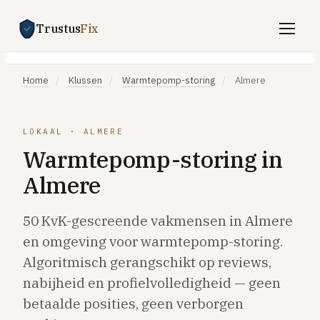
Trustus
Fix
Gratis offertes aanvragen
Home
/
Klussen
/
Warmtepomp-storing
/
Almere
Vind een vakman
Klussen
LOKAAL · ALMERE
Warmtepomp-storing in
SPOED 24/7
Almere
CV-storing
Airco-storing
50 KvK-gescreende vakmensen in Almere
Warmtepomp-storing
en omgeving voor warmtepomp-storing.
Lekkage
Algoritmisch gerangschikt op reviews,
nabijheid en profielvolledigheid — geen
Daklekkage
betaalde posities, geen verborgen
Afvoer verstopt