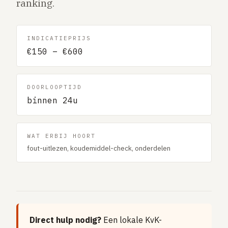
ranking.
Gaslucht
Stroom uitgevallen
INDICATIEPRIJS
Buitengesloten
€150 – €600
VERBOUW
Badkamer renovatie
DOORLOOPTIJD
Keuken vervangen
binnen 24u
Dakkapel plaatsen
Dak renovatie
WAT ERBIJ HOORT
fout-uitlezen, koudemiddel-check, onderdelen
TUIN
Tuin aanleg of renovatie
VERWARMING & KLIMAAT
CV-ketel vervangen
Warmtepomp plaatsen
Direct hulp nodig?
Een lokale KvK-