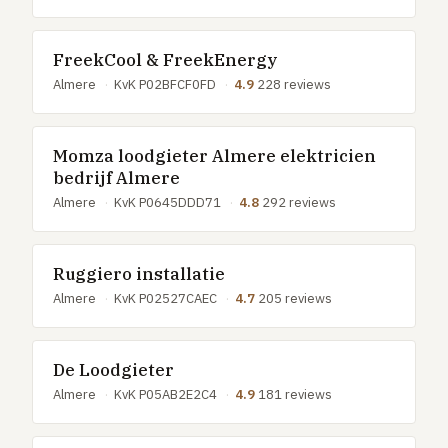
GRATIS TOOLS
Eerlijke-prijs-checker
FreekCool & FreekEnergy
Besparingscalculator
Almere
·
KvK P02BFCF0FD
·
4.9
228 reviews
Subsidie-checker
Over ons
Momza loodgieter Almere elektricien
bedrijf Almere
Meldpunt
Word vakman
Almere
·
KvK P0645DDD71
·
4.8
292 reviews
Inloggen
Ruggiero installatie
Almere
·
KvK P02527CAEC
·
4.7
205 reviews
De Loodgieter
Almere
·
KvK P05AB2E2C4
·
4.9
181 reviews