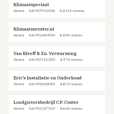
Klimaatspeciaal
Almere
·
KvK P07F3C0596
·
5.0
135 reviews
Klimaatmeester.nl
Almere
·
KvK P01A4F4949
·
5.0
89 reviews
Van Kleeff & Zn. Verwarming
Almere
·
KvK P03721C85C
·
4.7
79 reviews
Eric's Installatie en Onderhoud
Almere
·
KvK P058A0B9E5
·
4.8
72 reviews
Loodgietersbedrijf C.P. Coster
Almere
·
KvK P03C2F7367
·
4.6
68 reviews