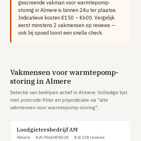
gescreende vakman voor warmtepomp-
Vloerverwarming aanleggen
storing in Almere is binnen 24u ter plaatse.
Airco installeren
Indicatieve kosten €150 – €600. Vergelijk
eerst minstens 2 vakmensen op reviews —
Thermostaat installeren
ook bij spoed loont een snelle check.
ENERGIE
Zonnepanelen installeren
Spouwmuur isoleren
ELEKTRA
Vakmensen voor warmtepomp-
Groepenkast vervangen
storing in Almere
Elektra uitbreiden
Selectie van bedrijven actief in Almere. Volledige lijst
met postcode-filter en prijsindicatie via "alle
Volledig overzicht — alle 23 klussen & prijsranges →
vakmensen voor warmtepomp-storing".
23 klussen · publieke ranking
Loodgietersbedrijf AM
Tools
Almere
·
KvK P06D4FAD28
·
5.0
238 reviews