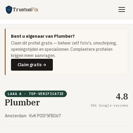
Trustus
Fix
Home
›
Vakman zoeken
›
Plumber
Gratis offertes aanvragen
Bent u eigenaar van Plumber?
Vind een vakman
Claim dit profiel gratis — beheer zelf foto's, omschrijving,
openingstijden en specialismen. Compleetere profielen
Klussen
krijgen meer aanvragen.
Claim gratis →
SPOED 24/7
CV-storing
Airco-storing
4.8
LAAG A · TOP-VERIFICATIE
Warmtepomp-storing
Plumber
946 Google-reviews
Lekkage
Amsterdam · KvK P01F5FBD67
Daklekkage
Afvoer verstopt