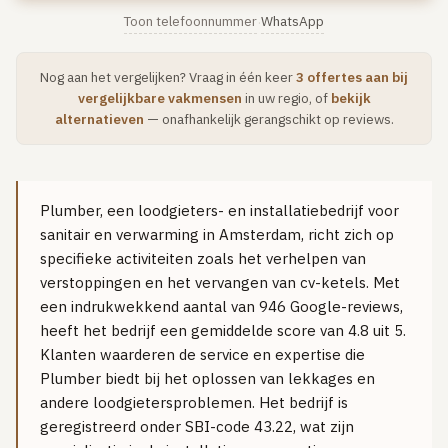
Vloerverwarming aanleggen
Toon telefoonnummer
WhatsApp
·
Airco installeren
Nog aan het vergelijken? Vraag in één keer
3 offertes aan bij
Thermostaat installeren
vergelijkbare vakmensen
in uw regio, of
bekijk
alternatieven
— onafhankelijk gerangschikt op reviews.
ENERGIE
Zonnepanelen installeren
Spouwmuur isoleren
Plumber, een loodgieters- en installatiebedrijf voor
ELEKTRA
sanitair en verwarming in Amsterdam, richt zich op
specifieke activiteiten zoals het verhelpen van
Groepenkast vervangen
verstoppingen en het vervangen van cv-ketels. Met
Elektra uitbreiden
een indrukwekkend aantal van 946 Google-reviews,
heeft het bedrijf een gemiddelde score van 4.8 uit 5.
Volledig overzicht — alle 23 klussen & prijsranges →
Klanten waarderen de service en expertise die
23 klussen · publieke ranking
Plumber biedt bij het oplossen van lekkages en
andere loodgietersproblemen. Het bedrijf is
Tools
geregistreerd onder SBI-code 43.22, wat zijn