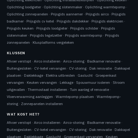
Oplichting loodgieter
·
Oplichting slotenmaker
·
Oplichting warmtepomp
·
Oplichting zonnepanelen
·
Prijsgids aannemer
·
Prijsgids airco
·
Prijsgids
badkamer
·
Prijsgids cv ketel
·
Prijsgids dakdekker
·
Prijsgids elektricien
·
Prijsgids keuken
·
Prijsgids loodgieter
·
Prijsgids schilder
·
Prijsgids
slotenmaker
·
Prijsgids tegelzetter
·
Prijsgids warmtepomp
·
Prijsgids
zonnepanelen
·
Klusplatforms vergeleken
KLUSSEN
Afvoer verstopt
·
Airco installeren
·
Airco-storing
·
Badkamer renovatie
·
Buitengesloten
·
CV-ketel vervangen
·
CV-storing
·
Dak renovatie
·
Dakkapel
plaatsen
·
Daklekkage
·
Elektra uitbreiden
·
Gaslucht
·
Groepenkast
vervangen
·
Keuken vervangen
·
Lekkage
·
Spouwmuur isoleren
·
Stroom
uitgevallen
·
Thermostaat installeren
·
Tuin aanleg of renovatie
·
Vloerverwarming aanleggen
·
Warmtepomp plaatsen
·
Warmtepomp-
storing
·
Zonnepanelen installeren
WAT KOST HET?
Afvoer verstopt
·
Airco installeren
·
Airco-storing
·
Badkamer renovatie
·
Buitengesloten
·
CV-ketel vervangen
·
CV-storing
·
Dak renovatie
·
Dakkapel
plaatsen
·
Daklekkage
·
Gaslucht
·
Groepenkast vervangen
·
Keuken