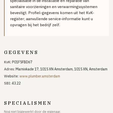
specialisatie in de installatie en reparatie van
sanitaire voorzieningen en verwarmingssystemen
GRATIS TOOLS
bevestigt. Profiel-gegevens komen uit het KvK-
Eerlijke-prijs-checker
register; aanvullende service-informatie kunt u
Besparingscalculator
opvragen bij het bedrijf zelf.
Subsidie-checker
Over ons
Meldpunt
GEGEVENS
Word vakman
Inloggen
KvK:
P01F5FBD67
Adres:
Marnixkade 17, 1015 XN Amsterdam, 1015 XN, Amsterdam
Website:
www.plumber.amsterdam
SBI:
43.22
SPECIALISMEN
Nog niet bijgewerkt door de eigenaar.