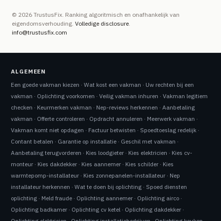
© 2026 TrustusFix. Ranking algoritmisch en onafhankelijk van
eigendomsverhouding.
Volledige disclosure
.
info@trustusfix.com
ALGEMEEN
Een goede vakman kiezen
·
Wat kost een vakman
·
Uw rechten bij een
vakman
·
Oplichting voorkomen
·
Veilig vakman inhuren
·
Vakman legitiem
checken
·
Keurmerken vakman
·
Nep-reviews herkennen
·
Aanbetaling
vakman
·
Offerte controleren
·
Opdracht annuleren
·
Meerwerk vakman
·
Vakman komt niet opdagen
·
Factuur betwisten
·
Spoedtoeslag redelijk
·
Contant betalen
·
Garantie op installatie
·
Geschil met vakman
·
Aanbetaling terugvorderen
·
Kies loodgieter
·
Kies elektricien
·
Kies cv-
monteur
·
Kies dakdekker
·
Kies aannemer
·
Kies schilder
·
Kies
warmtepomp-installateur
·
Kies zonnepanelen-installateur
·
Nep
installateur herkennen
·
Wat te doen bij oplichting
·
Spoed diensten
oplichting
·
Meld fraude
·
Oplichting aannemer
·
Oplichting airco
·
Oplichting badkamer
·
Oplichting cv ketel
·
Oplichting dakdekker
·
Oplichting elektricien
·
Oplichting installatiebedrijven
·
Oplichting keuken
·