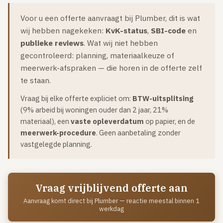
Gaslucht
Voor u een offerte aanvraagt bij Plumber, dit is wat
Stroom uitgevallen
wij hebben nagekeken:
KvK-status
,
SBI-code
en
Buitengesloten
publieke reviews
. Wat wij niet hebben
gecontroleerd: planning, materiaalkeuze of
VERBOUW
meerwerk-afspraken — die horen in de offerte zelf
Badkamer renovatie
te staan.
Keuken vervangen
Vraag bij elke offerte expliciet om:
BTW-uitsplitsing
Dakkapel plaatsen
(9% arbeid bij woningen ouder dan 2 jaar, 21%
materiaal), een
vaste opleverdatum
op papier, en de
Dak renovatie
meerwerk-procedure
. Geen aanbetaling zonder
vastgelegde planning.
TUIN
Tuin aanleg of renovatie
VERWARMING & KLIMAAT
Vraag vrijblijvend offerte aan
CV-ketel vervangen
Aanvraag komt direct bij Plumber — reactie meestal binnen 1
werkdag
Warmtepomp plaatsen