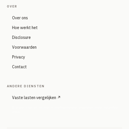
OVER
Over ons
Hoe werkt het
Disclosure
Voorwaarden
Privacy
Contact
ANDERE DIENSTEN
Vaste lasten vergelijken ↗
Energie, internet, mobiel — onafhankelijke vergelijker onder hetzelfde
merk