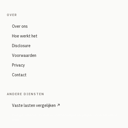
OVER
Over ons
Hoe werkt het
Disclosure
Voorwaarden
Privacy
Contact
ANDERE DIENSTEN
Vaste lasten vergelijken ↗
Energie, internet, mobiel — onafhankelijke vergelijker onder hetzelfde
merk