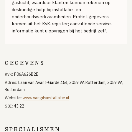
gaslucht, waardoor klanten kunnen rekenen op
GRATIS TOOLS
deskundige hulp bij installatie- en
onderhoudswerkzaamheden. Profiel-gegevens
Eerlijke-prijs-checker
komen uit het KvK-register; aanvullende service-
Besparingscalculator
informatie kunt u opvragen bij het bedrijf zelf.
Subsidie-checker
Over ons
Meldpunt
GEGEVENS
Word vakman
Inloggen
KvK:
P06A626B2E
Adres:
Laan van Avant-Garde 454, 3059 VA Rotterdam, 3059 VA,
Rotterdam
Website:
www.vangilsinstallatie.nl
SBI:
43.22
SPECIALISMEN