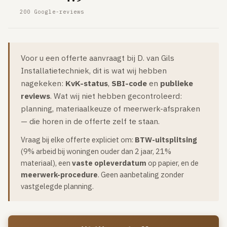
Gaslucht
200 Google-reviews
Stroom uitgevallen
Buitengesloten
Voor u een offerte aanvraagt bij D. van Gils
VERBOUW
Installatietechniek, dit is wat wij hebben
Badkamer renovatie
nagekeken:
KvK-status
,
SBI-code
en
publieke
Keuken vervangen
reviews
. Wat wij niet hebben gecontroleerd:
planning, materiaalkeuze of meerwerk-afspraken
Dakkapel plaatsen
— die horen in de offerte zelf te staan.
Dak renovatie
Vraag bij elke offerte expliciet om:
BTW-uitsplitsing
TUIN
(9% arbeid bij woningen ouder dan 2 jaar, 21%
materiaal), een
vaste opleverdatum
op papier, en de
Tuin aanleg of renovatie
meerwerk-procedure
. Geen aanbetaling zonder
vastgelegde planning.
VERWARMING & KLIMAAT
CV-ketel vervangen
Warmtepomp plaatsen