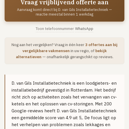
Vraag vrijblijvend offerte aan
Vloerverwarming aanleggen
Aanvraag komt direct bij D. van Gils Installatietechniek —
reactie meestal binnen 1 werkdag
Airco installeren
Thermostaat installeren
Toon telefoonnummer
WhatsApp
·
ENERGIE
Nog aan het vergelijken? Vraag in één keer
3 offertes aan bij
Zonnepanelen installeren
vergelijkbare vakmensen
in uw regio, of
bekijk
Spouwmuur isoleren
alternatieven
— onafhankelijk gerangschikt op reviews.
ELEKTRA
Groepenkast vervangen
D. van Gils Installatietechniek is een loodgieters- en
Elektra uitbreiden
installatiebedrijf gevestigd in Rotterdam. Het bedrijf
richt zich op activiteiten zoals het vervangen van cv-
Volledig overzicht — alle 23 klussen & prijsranges →
ketels en het oplossen van cv-storingen. Met 200
23 klussen · publieke ranking
Google-reviews heeft D. van Gils Installatietechniek
een gemiddelde score van 4.9 uit 5,. De focus ligt op
Tools
het verhelpen van problemen zoals lekkages en