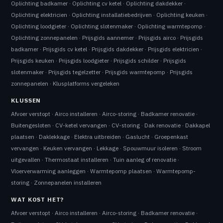
Oplichting badkamer
·
Oplichting cv ketel
·
Oplichting dakdekker
·
Oplichting elektricien
·
Oplichting installatiebedrijven
·
Oplichting keuken
·
Oplichting loodgieter
·
Oplichting slotenmaker
·
Oplichting warmtepomp
·
Oplichting zonnepanelen
·
Prijsgids aannemer
·
Prijsgids airco
·
Prijsgids
badkamer
·
Prijsgids cv ketel
·
Prijsgids dakdekker
·
Prijsgids elektricien
·
Prijsgids keuken
·
Prijsgids loodgieter
·
Prijsgids schilder
·
Prijsgids
slotenmaker
·
Prijsgids tegelzetter
·
Prijsgids warmtepomp
·
Prijsgids
zonnepanelen
·
Klusplatforms vergeleken
KLUSSEN
Afvoer verstopt
·
Airco installeren
·
Airco-storing
·
Badkamer renovatie
·
Buitengesloten
·
CV-ketel vervangen
·
CV-storing
·
Dak renovatie
·
Dakkapel
plaatsen
·
Daklekkage
·
Elektra uitbreiden
·
Gaslucht
·
Groepenkast
vervangen
·
Keuken vervangen
·
Lekkage
·
Spouwmuur isoleren
·
Stroom
uitgevallen
·
Thermostaat installeren
·
Tuin aanleg of renovatie
·
Vloerverwarming aanleggen
·
Warmtepomp plaatsen
·
Warmtepomp-
storing
·
Zonnepanelen installeren
WAT KOST HET?
Afvoer verstopt
·
Airco installeren
·
Airco-storing
·
Badkamer renovatie
·