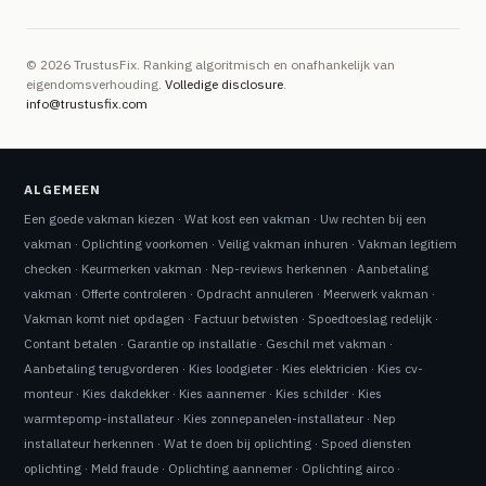
© 2026 TrustusFix. Ranking algoritmisch en onafhankelijk van
eigendomsverhouding.
Volledige disclosure
.
info@trustusfix.com
ALGEMEEN
Een goede vakman kiezen
·
Wat kost een vakman
·
Uw rechten bij een
vakman
·
Oplichting voorkomen
·
Veilig vakman inhuren
·
Vakman legitiem
checken
·
Keurmerken vakman
·
Nep-reviews herkennen
·
Aanbetaling
vakman
·
Offerte controleren
·
Opdracht annuleren
·
Meerwerk vakman
·
Vakman komt niet opdagen
·
Factuur betwisten
·
Spoedtoeslag redelijk
·
Contant betalen
·
Garantie op installatie
·
Geschil met vakman
·
Aanbetaling terugvorderen
·
Kies loodgieter
·
Kies elektricien
·
Kies cv-
monteur
·
Kies dakdekker
·
Kies aannemer
·
Kies schilder
·
Kies
warmtepomp-installateur
·
Kies zonnepanelen-installateur
·
Nep
installateur herkennen
·
Wat te doen bij oplichting
·
Spoed diensten
oplichting
·
Meld fraude
·
Oplichting aannemer
·
Oplichting airco
·