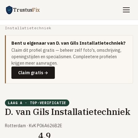
Trustus
Fix
Home
›
Vakman zoeken
›
D. van Gils
Installatietechniek
Gratis offertes aanvragen
Bent u eigenaar van D. van Gils Installatietechniek?
Vind een vakman
Claim dit profiel gratis — beheer zelf foto's, omschrijving,
Klussen
openingstijden en specialismen. Compleetere profielen
krijgen meer aanvragen.
SPOED 24/7
Claim gratis →
CV-storing
Airco-storing
Warmtepomp-storing
LAAG A · TOP-VERIFICATIE
D. van Gils Installatietechniek
Lekkage
Daklekkage
Rotterdam · KvK P06A626B2E
Afvoer verstopt
4.9