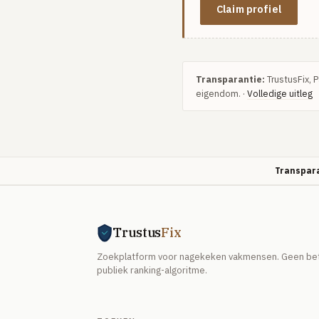
Claim profiel
Transparantie:
TrustusFix, 
eigendom. ·
Volledige uitleg
Transpara
Trustus
Fix
Zoekplatform voor nagekeken vakmensen. Geen beta
publiek ranking-algoritme.