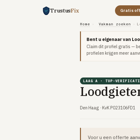
Trustus
Fix
Gratis of
Home
›
Vakman zoeken
›
L
Bent u eigenaar van Loo
Claim dit profiel gratis — 
profielen krijgen meer aanv
LAAG A · TOP-VERIFICATI
Loodgiete
Den Haag · KvK P023106FD1
Voor u een offerte aanv