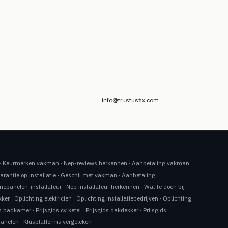
info@trustusfix.com
·
Keurmerken vakman
·
Nep-reviews herkennen
·
Aanbetaling vakman
arantie op installatie
·
Geschil met vakman
·
Aanbetaling
nepanelen-installateur
·
Nep installateur herkennen
·
Wat te doen bij
kker
·
Oplichting elektricien
·
Oplichting installatiebedrijven
·
Oplichting
ds badkamer
·
Prijsgids cv ketel
·
Prijsgids dakdekker
·
Prijsgids
panelen
·
Klusplatforms vergeleken