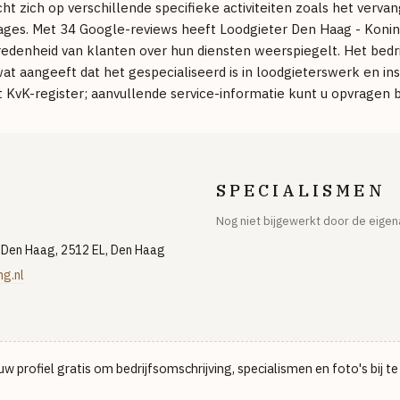
cht zich op verschillende specifieke activiteiten zoals het verva
ages. Met 34 Google-reviews heeft Loodgieter Den Haag - Koni
vredenheid van klanten over hun diensten weerspiegelt. Het bedri
t aangeeft dat het gespecialiseerd is in loodgieterswerk en inst
KvK-register; aanvullende service-informatie kunt u opvragen bij
SPECIALISMEN
Nog niet bijgewerkt door de eigen
 Den Haag, 2512 EL, Den Haag
g.nl
w profiel gratis om bedrijfsomschrijving, specialismen en foto's bij t