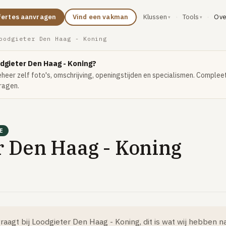
Ove
fertes aanvragen
Vind een vakman
·
Klussen
·
Tools
·
oodgieter Den Haag - Koning
dgieter Den Haag - Koning?
beheer zelf foto's, omschrijving, openingstijden en specialismen. Complee
ragen.
E
r Den Haag - Koning
raagt bij Loodgieter Den Haag - Koning, dit is wat wij hebben