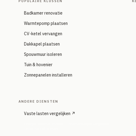
POPULAIRE KLUSSEN
K
Badkamer renovatie
Warmtepomp plaatsen
CV-ketel vervangen
Dakkapel plaatsen
Spouwmuur isoleren
Tuin & hovenier
Zonnepanelen installeren
ANDERE DIENSTEN
Vaste lasten vergelijken ↗
Energie, internet, mobiel — onafhankelijke vergelijker
onder hetzelfde merk