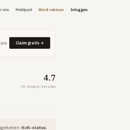
r ons
Meldpunt
Word vakman
Inloggen
·
·
Claim gratis →
tere
4.7
34 Google-reviews
 nagekeken:
KvK-status
,