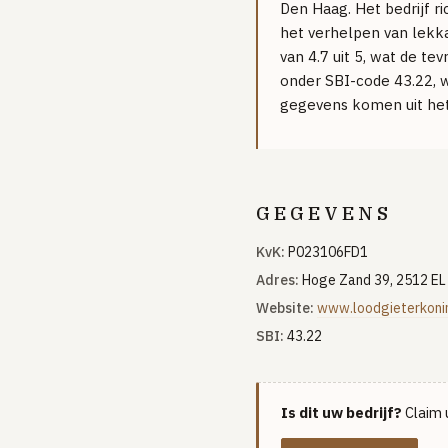
Den Haag. Het bedrijf ri
het verhelpen van lekk
van 4.7 uit 5, wat de te
onder SBI-code 43.22, wa
gegevens komen uit het 
GEGEVENS
KvK:
P023106FD1
Adres:
Hoge Zand 39, 2512 EL
Website:
www.loodgieterkonin
SBI:
43.22
Is dit uw bedrijf?
Claim u