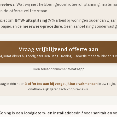
 reviews
. Wat wij niet hebben gecontroleerd: planning, materi
n de offerte zelf te staan.
liciet om:
BTW-uitsplitsing
(9% arbeid bij woningen ouder dan 2 jaar
papier, en de
meerwerk-procedure
. Geen aanbetaling zonder vastg
Vraag vrijblijvend offerte aan
g komt direct bij Loodgieter Den Haag - Koning — reactie meestal binnen 1
Toon telefoonnummer
WhatsApp
·
raag in één keer
3 offertes aan bij vergelijkbare vakmensen
in uw regio,
onafhankelijk gerangschikt op reviews.
ning is een loodgieters- en installatiebedrijf voor sanitair en v