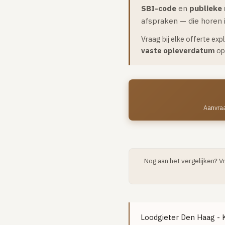
SBI-code
en
publieke
afspraken — die horen i
Vraag bij elke offerte exp
vaste opleverdatum
op 
Aanvraa
Nog aan het vergelijken? V
Loodgieter Den Haag - Ko