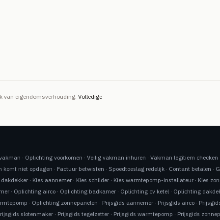
ijk van eigendomsverhouding.
Volledige
n vakman
·
Oplichting voorkomen
·
Veilig vakman inhuren
·
Vakman legitiem checken
 komt niet opdagen
·
Factuur betwisten
·
Spoedtoeslag redelijk
·
Contant betalen
·
G
 dakdekker
·
Kies aannemer
·
Kies schilder
·
Kies warmtepomp-installateur
·
Kies zon
emer
·
Oplichting airco
·
Oplichting badkamer
·
Oplichting cv ketel
·
Oplichting dakde
armtepomp
·
Oplichting zonnepanelen
·
Prijsgids aannemer
·
Prijsgids airco
·
Prijsgi
rijsgids slotenmaker
·
Prijsgids tegelzetter
·
Prijsgids warmtepomp
·
Prijsgids zonne