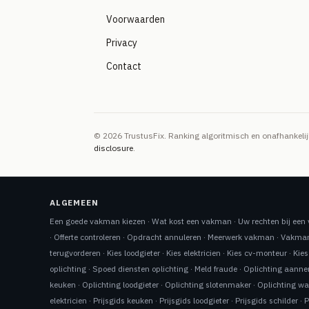
Voorwaarden
Privacy
Contact
© 2026 TrustusFix. Ranking algoritmisch en onafhankel
disclosure
.
ALGEMEEN
Een goede vakman kiezen
·
Wat kost een vakman
·
Uw rechten bij ee
·
Offerte controleren
·
Opdracht annuleren
·
Meerwerk vakman
·
Vakman
terugvorderen
·
Kies loodgieter
·
Kies elektricien
·
Kies cv-monteur
·
Kies
oplichting
·
Spoed diensten oplichting
·
Meld fraude
·
Oplichting aann
keuken
·
Oplichting loodgieter
·
Oplichting slotenmaker
·
Oplichting w
elektricien
·
Prijsgids keuken
·
Prijsgids loodgieter
·
Prijsgids schilder
·
P