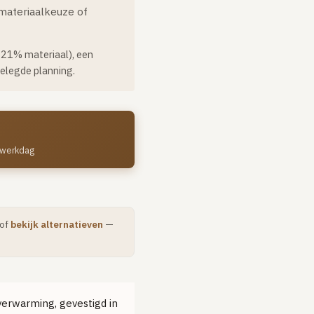
 materiaalkeuze of
, 21% materiaal), een
elegde planning.
1 werkdag
 of
bekijk alternatieven
—
n verwarming, gevestigd in