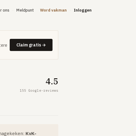
r ons
Meldpunt
Word vakman
Inloggen
·
·
Claim gratis →
tere
4.5
155 Google-reviews
en nagekeken:
KvK-