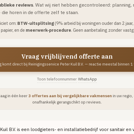
blieke reviews
. Wat wij niet hebben gecontroleerd: planning,
ie horen in de offerte zelf te staan.
liciet om:
BTW-uitsplitsing
(9% arbeid bij woningen ouder dan 2 jaar
papier, en de
meerwerk-procedure
. Geen aanbetaling zonder vastg
Vraag vrijblijvend offerte aan
 komt direct bij Reinigingsservice Peter Kuil B.V. — reactie meestal binnen 
Toon telefoonnummer
WhatsApp
·
raag in één keer
3 offertes aan bij vergelijkbare vakmensen
in uw regio,
onafhankelijk gerangschikt op reviews.
uil B.V. is een loodgieters- en installatiebedrijf voor sanitair e