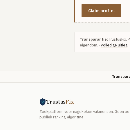
Claim profiel
Transparantie:
TrustusFix, 
eigendom. ·
Volledige uitleg
Transpara
Trustus
Fix
Zoekplatform voor nagekeken vakmensen. Geen beta
publiek ranking-algoritme.