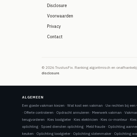
Disclosure
Voorwaarden
Privacy
Contact
© 2026 TrustusFix. Ranking algoritmisch en onafhankel
disclosure
.
ALGEMEEN
Een goede vakman kiezen
·
Wat kost een vakman
·
Uw rechten bij ee
·
Offerte controleren
·
Opdracht annuleren
·
Meerwerk vakman
·
Vakman
terugvorderen
·
Kies loodgieter
·
Kies elektricien
·
Kies cv-monteur
·
Kies
oplichting
·
Spoed diensten oplichting
·
Meld fraude
·
Oplichting aann
keuken
·
Oplichting loodgieter
·
Oplichting slotenmaker
·
Oplichting w