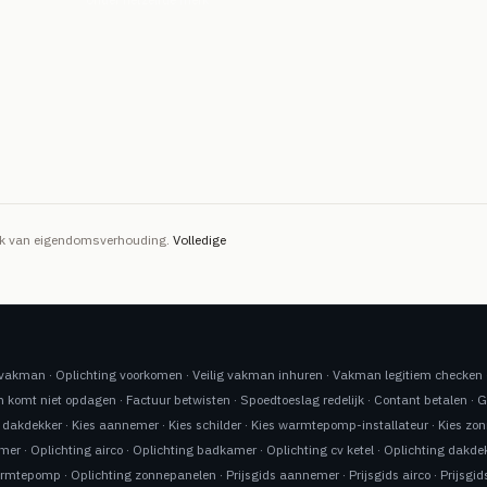
ijk van eigendomsverhouding.
Volledige
n vakman
·
Oplichting voorkomen
·
Veilig vakman inhuren
·
Vakman legitiem checken
 komt niet opdagen
·
Factuur betwisten
·
Spoedtoeslag redelijk
·
Contant betalen
·
G
 dakdekker
·
Kies aannemer
·
Kies schilder
·
Kies warmtepomp-installateur
·
Kies zon
emer
·
Oplichting airco
·
Oplichting badkamer
·
Oplichting cv ketel
·
Oplichting dakde
armtepomp
·
Oplichting zonnepanelen
·
Prijsgids aannemer
·
Prijsgids airco
·
Prijsgi