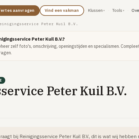
Ove
fertes aanvragen
Vind een vakman
·
Klussen
·
Tools
·
einigingsservice Peter Kuil B.V.
igingsservice Peter Kuil B.V.?
beheer zelf foto's, omschrijving, openingstijden en specialismen. Complee
ragen.
E
service Peter Kuil B.V.
raagt bij Reinigingsservice Peter Kuil B.V., dit is wat wij hebb