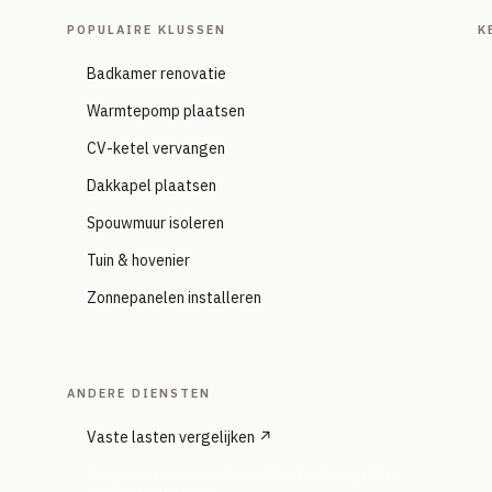
POPULAIRE KLUSSEN
K
Badkamer renovatie
Warmtepomp plaatsen
CV-ketel vervangen
Dakkapel plaatsen
Spouwmuur isoleren
Tuin & hovenier
Zonnepanelen installeren
ANDERE DIENSTEN
Vaste lasten vergelijken ↗
Energie, internet, mobiel — onafhankelijke vergelijker
onder hetzelfde merk