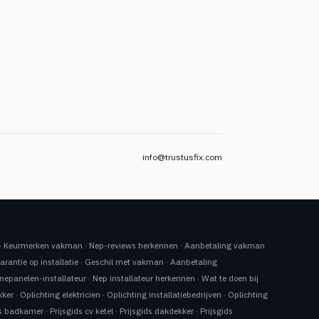
info@trustusfix.com
·
Keurmerken vakman
·
Nep-reviews herkennen
·
Aanbetaling vakman
arantie op installatie
·
Geschil met vakman
·
Aanbetaling
nepanelen-installateur
·
Nep installateur herkennen
·
Wat te doen bij
kker
·
Oplichting elektricien
·
Oplichting installatiebedrijven
·
Oplichting
ds badkamer
·
Prijsgids cv ketel
·
Prijsgids dakdekker
·
Prijsgids