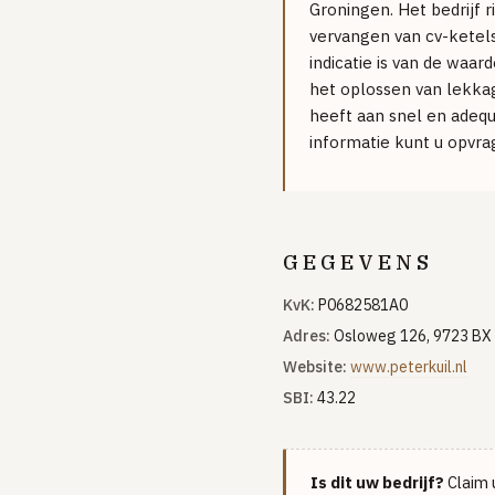
Groningen. Het bedrijf 
vervangen van cv-ketels
indicatie is van de waar
het oplossen van lekkag
heeft aan snel en adequ
informatie kunt u opvrag
GEGEVENS
KvK:
P0682581A0
Adres:
Osloweg 126, 9723 BX 
Website:
www.peterkuil.nl
SBI:
43.22
Is dit uw bedrijf?
Claim u