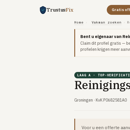
Trustus
Fix
Gratis of
Home
›
Vakman zoeken
›
R
Bent u eigenaar van Rein
Claim dit profiel gratis — 
profielen krijgen meer aanv
LAAG A · TOP-VERIFICATI
Reinigings
Groningen · KvK P0682581A0
Voor u een offerte aanv