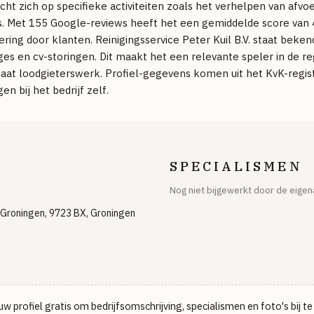
richt zich op specifieke activiteiten zoals het verhelpen van af
. Met 155 Google-reviews heeft het een gemiddelde score van 4
dering door klanten. Reinigingsservice Peter Kuil B.V. staat beken
es en cv-storingen. Dit maakt het een relevante speler in de r
aat loodgieterswerk. Profiel-gegevens komen uit het KvK-regist
en bij het bedrijf zelf.
SPECIALISMEN
Nog niet bijgewerkt door de eigen
Groningen, 9723 BX, Groningen
w profiel gratis om bedrijfsomschrijving, specialismen en foto's bij t