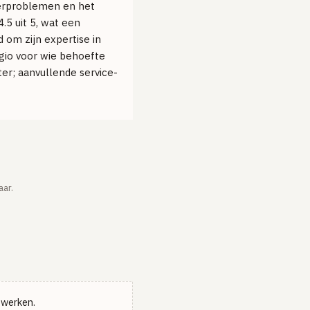
voerproblemen en het
.5 uit 5, wat een
d om zijn expertise in
egio voor wie behoefte
er; aanvullende service-
aar.
e werken.