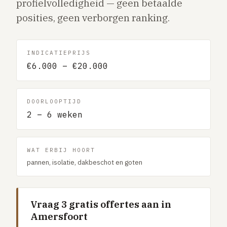
profielvolledigheid — geen betaalde
Gaslucht
posities, geen verborgen ranking.
Stroom uitgevallen
Buitengesloten
INDICATIEPRIJS
VERBOUW
€6.000 – €20.000
Badkamer renovatie
Keuken vervangen
DOORLOOPTIJD
Dakkapel plaatsen
2 – 6 weken
Dak renovatie
TUIN
WAT ERBIJ HOORT
pannen, isolatie, dakbeschot en goten
Tuin aanleg of renovatie
VERWARMING & KLIMAAT
CV-ketel vervangen
Vraag 3 gratis offertes aan in
Amersfoort
Warmtepomp plaatsen