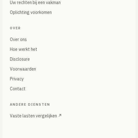
Uw rechten bij een vakman
Oplichting voorkomen
OVER
Over ons
Hoe werkt het
Disclosure
Voorwaarden
Privacy
Contact
ANDERE DIENSTEN
Vaste lasten vergelijken ↗
Energie, internet, mobiel — onafhankelijke vergelijker onder hetzelfde
merk