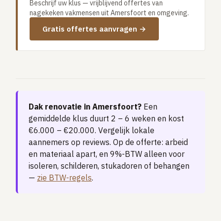
Beschrijf uw klus — vrijblijvend offertes van
Vloerverwarming aanleggen
nagekeken vakmensen uit Amersfoort en omgeving.
Airco installeren
Gratis offertes aanvragen →
Thermostaat installeren
ENERGIE
Zonnepanelen installeren
Spouwmuur isoleren
Dak renovatie in Amersfoort?
Een
ELEKTRA
gemiddelde klus duurt 2 – 6 weken en kost
Groepenkast vervangen
€6.000 – €20.000. Vergelijk lokale
Elektra uitbreiden
aannemers op reviews. Op de offerte: arbeid
en materiaal apart, en 9%-BTW alleen voor
isoleren, schilderen, stukadoren of behangen
Volledig overzicht — alle 23 klussen & prijsranges →
—
zie BTW-regels
.
23 klussen · publieke ranking
Tools