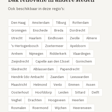
Ook beschikbaar in deze regio's:
Den Haag
Amsterdam
Tilburg
Rotterdam
Groningen
Enschede
Breda
Dordrecht
Utrecht
Haarlem
Eindhoven
Zwolle
Almere
's-Hertogenbosch
Zoetermeer
Apeldoorn
Arnhem
Nijmegen
Ridderkerk
Vlaardingen
Zwijndrecht
Capelle aan den IJssel
Gorinchem
Sliedrecht
Alblasserdam
Papendrecht
Hendrik-Ido-Ambacht
Zaandam
Leeuwarden
Maastricht
Helmond
Venlo
Emmen
Assen
Oosterhout
Hoofddorp
Leiden
Sittard
Delft
Veghel
Drachten
Hoogeveen
Heerlen
Rosmalen
Roermond
Wijchen
Heerenveen