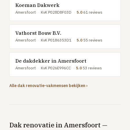
Koeman Dakwerk
Amersfoort
·
KvK P028D8F03D
·
5.0
61 reviews
Vathorst Bouw B.V.
Amersfoort
·
KvK P0186353D1
·
5.0
55 reviews
De dakdekker in Amersfoort
Amersfoort
·
KvK P026E996CC
·
5.0
53 reviews
Alle dak renovatie-vakmensen bekijken ›
Dak renovatie in Amersfoort —