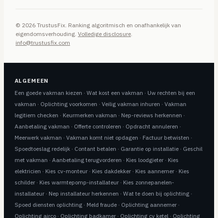
© 2026 TrustusFix. Ranking algoritmisch en onafhankelijk van
eigendomsverhouding.
Volledige disclosure
.
info@trustusfix.com
ALGEMEEN
Een goede vakman kiezen
·
Wat kost een vakman
·
Uw rechten bij een
vakman
·
Oplichting voorkomen
·
Veilig vakman inhuren
·
Vakman
legitiem checken
·
Keurmerken vakman
·
Nep-reviews herkennen
·
Aanbetaling vakman
·
Offerte controleren
·
Opdracht annuleren
·
Meerwerk vakman
·
Vakman komt niet opdagen
·
Factuur betwisten
·
Spoedtoeslag redelijk
·
Contant betalen
·
Garantie op installatie
·
Geschil
met vakman
·
Aanbetaling terugvorderen
·
Kies loodgieter
·
Kies
elektricien
·
Kies cv-monteur
·
Kies dakdekker
·
Kies aannemer
·
Kies
schilder
·
Kies warmtepomp-installateur
·
Kies zonnepanelen-
installateur
·
Nep installateur herkennen
·
Wat te doen bij oplichting
·
Spoed diensten oplichting
·
Meld fraude
·
Oplichting aannemer
·
Oplichting airco
·
Oplichting badkamer
·
Oplichting cv ketel
·
Oplichting