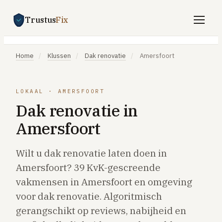
Trustus
Fix
Gratis offertes aanvragen
Home
/
Klussen
/
Dak renovatie
/
Amersfoort
Vind een vakman
Klussen
LOKAAL · AMERSFOORT
Dak renovatie in
SPOED 24/7
Amersfoort
CV-storing
Airco-storing
Wilt u dak renovatie laten doen in
Warmtepomp-storing
Amersfoort? 39 KvK-gescreende
Lekkage
vakmensen in Amersfoort en omgeving
voor dak renovatie. Algoritmisch
Daklekkage
gerangschikt op reviews, nabijheid en
Afvoer verstopt