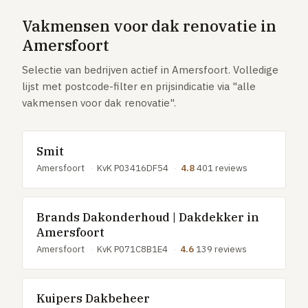
GRATIS TOOLS
Vakmensen voor dak renovatie in
Eerlijke-prijs-checker
Amersfoort
Besparingscalculator
Selectie van bedrijven actief in Amersfoort. Volledige
Subsidie-checker
lijst met postcode-filter en prijsindicatie via "alle
vakmensen voor dak renovatie".
Over ons
Meldpunt
Word vakman
Smit
Inloggen
Amersfoort
·
KvK P03416DF54
·
4.8
401 reviews
Brands Dakonderhoud | Dakdekker in
Amersfoort
Amersfoort
·
KvK P071C8B1E4
·
4.6
139 reviews
Kuipers Dakbeheer