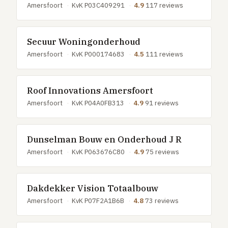
Amersfoort
·
KvK P03C409291
·
4.9
117 reviews
Secuur Woningonderhoud
Amersfoort
·
KvK P000174683
·
4.5
111 reviews
Roof Innovations Amersfoort
Amersfoort
·
KvK P04A0FB313
·
4.9
91 reviews
Dunselman Bouw en Onderhoud J R
Amersfoort
·
KvK P063676C80
·
4.9
75 reviews
Dakdekker Vision Totaalbouw
Amersfoort
·
KvK P07F2A1B6B
·
4.8
73 reviews