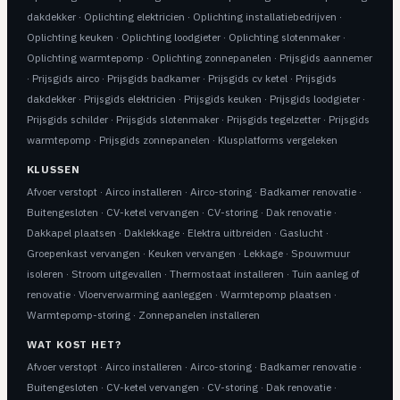
dakdekker
·
Oplichting elektricien
·
Oplichting installatiebedrijven
·
Oplichting keuken
·
Oplichting loodgieter
·
Oplichting slotenmaker
·
Oplichting warmtepomp
·
Oplichting zonnepanelen
·
Prijsgids aannemer
·
Prijsgids airco
·
Prijsgids badkamer
·
Prijsgids cv ketel
·
Prijsgids
dakdekker
·
Prijsgids elektricien
·
Prijsgids keuken
·
Prijsgids loodgieter
·
Prijsgids schilder
·
Prijsgids slotenmaker
·
Prijsgids tegelzetter
·
Prijsgids
warmtepomp
·
Prijsgids zonnepanelen
·
Klusplatforms vergeleken
KLUSSEN
Afvoer verstopt
·
Airco installeren
·
Airco-storing
·
Badkamer renovatie
·
Buitengesloten
·
CV-ketel vervangen
·
CV-storing
·
Dak renovatie
·
Dakkapel plaatsen
·
Daklekkage
·
Elektra uitbreiden
·
Gaslucht
·
Groepenkast vervangen
·
Keuken vervangen
·
Lekkage
·
Spouwmuur
isoleren
·
Stroom uitgevallen
·
Thermostaat installeren
·
Tuin aanleg of
renovatie
·
Vloerverwarming aanleggen
·
Warmtepomp plaatsen
·
Warmtepomp-storing
·
Zonnepanelen installeren
WAT KOST HET?
Afvoer verstopt
·
Airco installeren
·
Airco-storing
·
Badkamer renovatie
·
Buitengesloten
·
CV-ketel vervangen
·
CV-storing
·
Dak renovatie
·