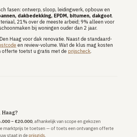
sch fasen: ontwerp, sloop, leidingwerk, opbouw en
annen, dakbedekking, EPDM, bitumen, dakgoot
.
teriaal, 21% over de meeste arbeid; 9% alleen voor
 schoonmaken bij woningen ouder dan 2 jaar.
 Den Haag voor dak renovatie. Naast de standaard-
postcode
en review-volume. Wat de klus mag kosten
 offerte toetst u gratis met de
prijscheck
.
n Haag?
.000 – €20.000
, afhankelijk van scope en gekozen
e marktprijs te toetsen — of toets een ontvangen offerte
ouw staat in de
prijsgids
.