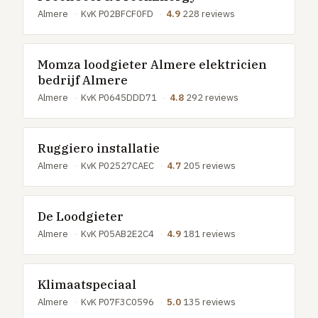
GRATIS TOOLS
Almere
·
KvK P02BFCF0FD
·
4.9
228 reviews
Eerlijke-prijs-checker
Besparingscalculator
Momza loodgieter Almere elektricien
bedrijf Almere
Subsidie-checker
Almere
·
KvK P0645DDD71
·
4.8
292 reviews
Over ons
Meldpunt
Word vakman
Ruggiero installatie
Inloggen
Almere
·
KvK P02527CAEC
·
4.7
205 reviews
De Loodgieter
Almere
·
KvK P05AB2E2C4
·
4.9
181 reviews
Klimaatspeciaal
Almere
·
KvK P07F3C0596
·
5.0
135 reviews