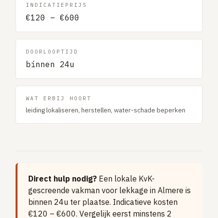
INDICATIEPRIJS
Gaslucht
€120 – €600
Stroom uitgevallen
Buitengesloten
DOORLOOPTIJD
VERBOUW
binnen 24u
Badkamer renovatie
Keuken vervangen
WAT ERBIJ HOORT
Dakkapel plaatsen
leiding lokaliseren, herstellen, water-schade beperken
Dak renovatie
TUIN
Tuin aanleg of renovatie
VERWARMING & KLIMAAT
Direct hulp nodig?
Een lokale KvK-
gescreende vakman voor lekkage in Almere is
CV-ketel vervangen
binnen 24u ter plaatse. Indicatieve kosten
Warmtepomp plaatsen
€120 – €600. Vergelijk eerst minstens 2