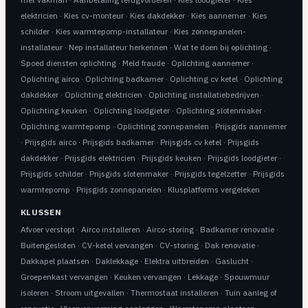
elektricien
·
Kies cv-monteur
·
Kies dakdekker
·
Kies aannemer
·
Kies
schilder
·
Kies warmtepomp-installateur
·
Kies zonnepanelen-
installateur
·
Nep installateur herkennen
·
Wat te doen bij oplichting
·
Spoed diensten oplichting
·
Meld fraude
·
Oplichting aannemer
·
Oplichting airco
·
Oplichting badkamer
·
Oplichting cv ketel
·
Oplichting
dakdekker
·
Oplichting elektricien
·
Oplichting installatiebedrijven
·
Oplichting keuken
·
Oplichting loodgieter
·
Oplichting slotenmaker
·
Oplichting warmtepomp
·
Oplichting zonnepanelen
·
Prijsgids aannemer
·
Prijsgids airco
·
Prijsgids badkamer
·
Prijsgids cv ketel
·
Prijsgids
dakdekker
·
Prijsgids elektricien
·
Prijsgids keuken
·
Prijsgids loodgieter
·
Prijsgids schilder
·
Prijsgids slotenmaker
·
Prijsgids tegelzetter
·
Prijsgids
warmtepomp
·
Prijsgids zonnepanelen
·
Klusplatforms vergeleken
KLUSSEN
Afvoer verstopt
·
Airco installeren
·
Airco-storing
·
Badkamer renovatie
·
Buitengesloten
·
CV-ketel vervangen
·
CV-storing
·
Dak renovatie
·
Dakkapel plaatsen
·
Daklekkage
·
Elektra uitbreiden
·
Gaslucht
·
Groepenkast vervangen
·
Keuken vervangen
·
Lekkage
·
Spouwmuur
isoleren
·
Stroom uitgevallen
·
Thermostaat installeren
·
Tuin aanleg of