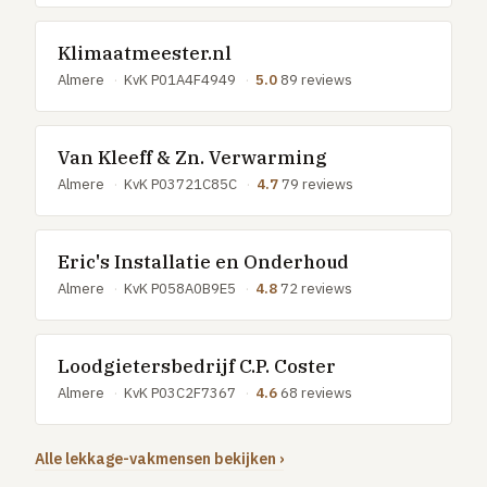
Klimaatmeester.nl
Almere
·
KvK P01A4F4949
·
5.0
89 reviews
Van Kleeff & Zn. Verwarming
Almere
·
KvK P03721C85C
·
4.7
79 reviews
Eric's Installatie en Onderhoud
Almere
·
KvK P058A0B9E5
·
4.8
72 reviews
Loodgietersbedrijf C.P. Coster
Almere
·
KvK P03C2F7367
·
4.6
68 reviews
Alle lekkage-vakmensen bekijken ›