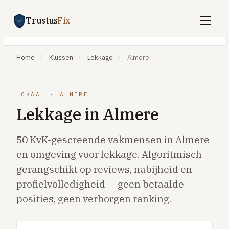
Trustus
Fix
Gratis offertes aanvragen
Home
/
Klussen
/
Lekkage
/
Almere
Vind een vakman
Klussen
LOKAAL · ALMERE
Lekkage in Almere
SPOED 24/7
CV-storing
50 KvK-gescreende vakmensen in Almere
Airco-storing
en omgeving voor lekkage. Algoritmisch
gerangschikt op reviews, nabijheid en
Warmtepomp-storing
profielvolledigheid — geen betaalde
Lekkage
posities, geen verborgen ranking.
Daklekkage
Afvoer verstopt