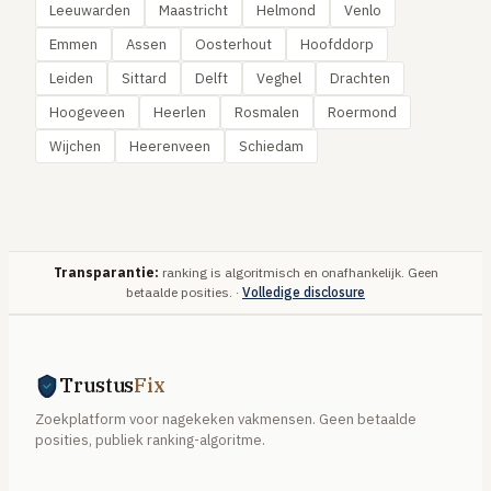
Leeuwarden
Maastricht
Helmond
Venlo
Emmen
Assen
Oosterhout
Hoofddorp
Leiden
Sittard
Delft
Veghel
Drachten
Hoogeveen
Heerlen
Rosmalen
Roermond
Wijchen
Heerenveen
Schiedam
Transparantie:
ranking is algoritmisch en onafhankelijk. Geen
betaalde posities. ·
Volledige disclosure
Trustus
Fix
Zoekplatform voor nagekeken vakmensen. Geen betaalde
posities, publiek ranking-algoritme.