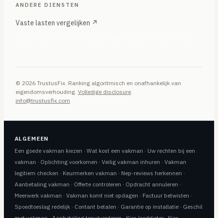
ANDERE DIENSTEN
Vaste lasten vergelijken ↗
Energie, internet, mobiel — onafhankelijke vergelijker onder hetzelfde
merk
© 2026 TrustusFix. Ranking algoritmisch en onafhankelijk van
eigendomsverhouding.
Volledige disclosure
.
info@trustusfix.com
ALGEMEEN
Een goede vakman kiezen
·
Wat kost een vakman
·
Uw rechten bij een
vakman
·
Oplichting voorkomen
·
Veilig vakman inhuren
·
Vakman
legitiem checken
·
Keurmerken vakman
·
Nep-reviews herkennen
·
Aanbetaling vakman
·
Offerte controleren
·
Opdracht annuleren
·
Meerwerk vakman
·
Vakman komt niet opdagen
·
Factuur betwisten
·
Spoedtoeslag redelijk
·
Contant betalen
·
Garantie op installatie
·
Geschil
met vakman
·
Aanbetaling terugvorderen
·
Kies loodgieter
·
Kies