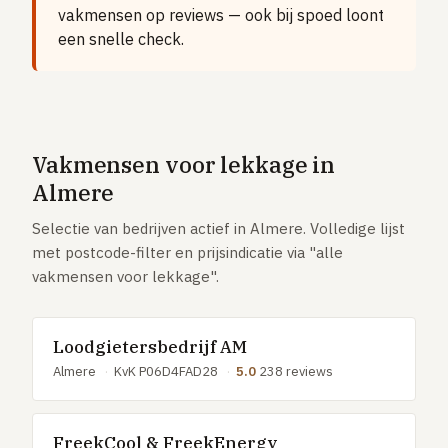
Vloerverwarming aanleggen
vakmensen op reviews — ook bij spoed loont
een snelle check.
Airco installeren
Thermostaat installeren
ENERGIE
Zonnepanelen installeren
Vakmensen voor lekkage in
Spouwmuur isoleren
Almere
ELEKTRA
Selectie van bedrijven actief in Almere. Volledige lijst
Groepenkast vervangen
met postcode-filter en prijsindicatie via "alle
vakmensen voor lekkage".
Elektra uitbreiden
Volledig overzicht — alle 23 klussen & prijsranges →
Loodgietersbedrijf AM
23 klussen · publieke ranking
Almere
·
KvK P06D4FAD28
·
5.0
238 reviews
Tools
FreekCool & FreekEnergy