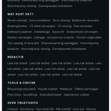
renovatie
·
Vloerverwarming aanleggen
·
Warmtepomp plaatsen
·
Warmtepomp-storing
·
Zonnepanelen installeren
WAT KOST HET?
Afvoer verstopt
·
Airco installeren
·
Airco-storing
·
Badkamer renovatie
·
Buitengesloten
·
CV-ketel vervangen
·
CV-storing
·
Dak renovatie
·
Dakkapel plaatsen
·
Daklekkage
·
Gaslucht
·
Groepenkast vervangen
·
Keuken vervangen
·
Lekkage
·
Spouwmuur isoleren
·
Stroom uitgevallen
·
Tuin aanleg of renovatie
·
Vloerverwarming aanleggen
·
Warmtepomp
plaatsen
·
Warmtepomp-storing
·
Zonnepanelen installeren
REDACTIE
Lees het artikel
·
Lees het artikel
·
Lees het artikel
·
Lees het artikel
·
Lees
het artikel
·
Lees het artikel
·
Lees het artikel
·
Lees het artikel
·
Lees het
artikel
·
Lees het artikel
·
Lees het artikel
·
Lees het artikel
TOOLS & CHECKS
Besparingscalculator
·
Fraude melden
·
Meldpunt
·
Offerte aanvragen
·
Prijscheck
·
Spoedhulp
·
Subsidiechecker
·
Vakmensen zoeken
OVER TRUSTUSFIX
Contact
·
Disclosure
·
Hoe werkt het
·
Mijn bedrijf
·
Over ons
·
Privacy
·