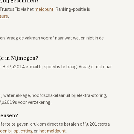
 bij geschillen?
TrustusFix via het
meldpunt
. Ranking-positie is
osure
.
ken. Vraag de vakman vooraf naar wat wel en niet in de
ge in Nijmegen?
 Bel \u2014 e-mail bij spoed is te traag. Vraag direct naar
j waterlekkage, hoofdschakelaar uit bij elektra-storing,
o\u2019s voor verzekering.
mensen?
offerte te geven, druk om direct te betalen of \u201cextra
oen bij oplichting
en
het meldpunt
.