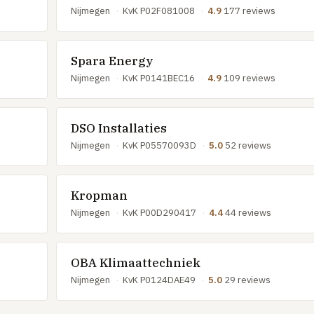
Nijmegen
·
KvK P02F081008
·
4.9
177 reviews
Spara Energy
Nijmegen
·
KvK P0141BEC16
·
4.9
109 reviews
DSO Installaties
Nijmegen
·
KvK P05570093D
·
5.0
52 reviews
Kropman
Nijmegen
·
KvK P00D290417
·
4.4
44 reviews
OBA Klimaattechniek
Nijmegen
·
KvK P0124DAE49
·
5.0
29 reviews