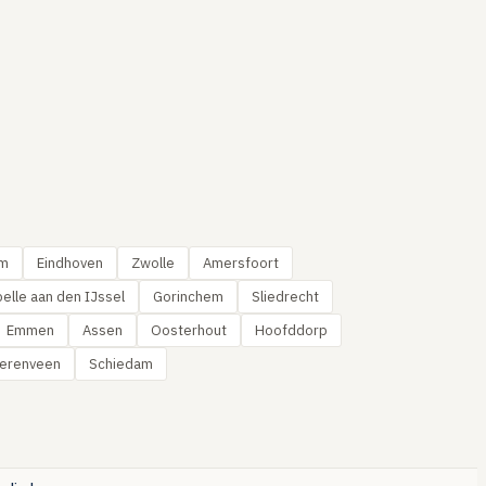
em
Eindhoven
Zwolle
Amersfoort
elle aan den IJssel
Gorinchem
Sliedrecht
Emmen
Assen
Oosterhout
Hoofddorp
erenveen
Schiedam