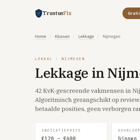
Trustus
Fix
Grati
Home
/
Klussen
/
Lekkage
/
Nijmegen
LOKAAL · NIJMEGEN
Lekkage in Nij
42 KvK-gescreende vakmensen in Ni
Algoritmisch gerangschikt op reviews
betaalde posities, geen verborgen ra
INDICATIEPRIJS
DOORLOO
€120 – €600
binnen 