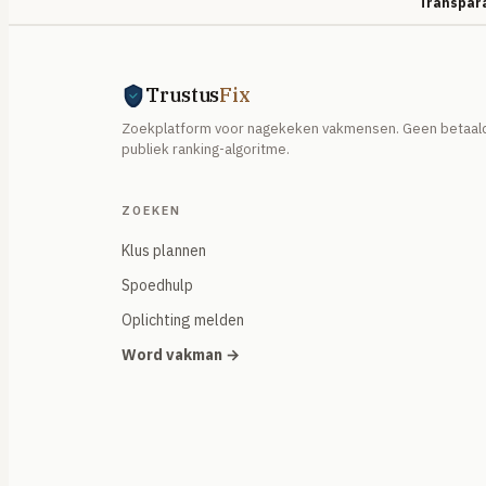
Transpara
Trustus
Fix
Zoekplatform voor nagekeken vakmensen. Geen betaald
publiek ranking-algoritme.
ZOEKEN
Klus plannen
Spoedhulp
Oplichting melden
Word vakman →