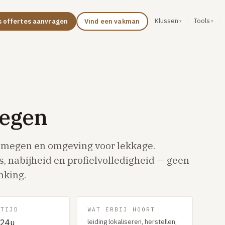
Klussen
Tools
s offertes aanvragen
Vind een vakman
·
·
·
megen
jmegen en omgeving voor lekkage.
, nabijheid en profielvolledigheid — geen
nking.
PTIJD
WAT ERBIJ HOORT
leiding lokaliseren, herstellen,
24u