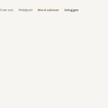
Over ons
Meldpunt
Word vakman
Inloggen
·
·