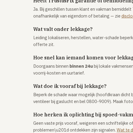
Heeft TrustusFix garantie of bemiddeling
Ja. Bij geschillen tussen klant en vakman bemiddelt 
onafhankelijk van eigendom of betaling — zie
discl
Wat valt onder lekkage?
Leiding lokaliseren, herstellen, water-schade beper
offerte zit.
Hoe snel kan iemand komen voor lekka
Doorgaans binnen
binnen 24u
bij lokale vakmensen.
voorrij-kosten en uurtarief.
Wat doe ik vooraf bij lekkage?
Beperk de schade waar mogelijk (hoofdkraan dicht bi
ventileer bij gaslucht en bel 0800-9009). Maak fot
Hoe herken ik oplichting bij spoed-vak
Geen vaste prijs vooraf, weigeren een schriftelijke 
problemen\u201d ontdekken zijn signalen.
Wat te d