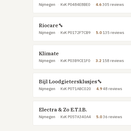
Nijmegen
·
KvK P0484E8BE0
·
4.6
305 reviews
Riocare🔧
Nijmegen
·
KvK P0172F7CB9
·
5.0
135 reviews
Klimate
Nijmegen
·
KvK P03B9CE1F0
·
3.2
158 reviews
Bijl Loodgietersklusjes🔧
Nijmegen
·
KvK P071ABC020
·
4.9
48 reviews
Electra & Zo E.T.I.B.
Nijmegen
·
KvK P057A340A4
·
5.0
36 reviews