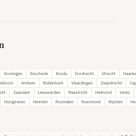
n
Groningen
Enschede
Breda
Dordrecht
Utrecht
Haarl
eldoorn
Arnhem
Ridderkerk
Vlaardingen
Zwijndrecht
Cap
cht
Zaandam
Leeuwarden
Maastricht
Helmond
Venlo
Hoogeveen
Heerlen
Rosmalen
Roermond
Wijchen
He