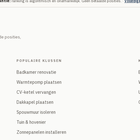
ntie:
ranking is algoritmisch en onafhankelijk. Geen betaalde posities. ·
Volledig
e posities,
POPULAIRE KLUSSEN
Badkamer renovatie
Warmtepomp plaatsen
CV-ketel vervangen
Dakkapel plaatsen
Spouwmuur isoleren
Tuin & hovenier
Zonnepanelen installeren