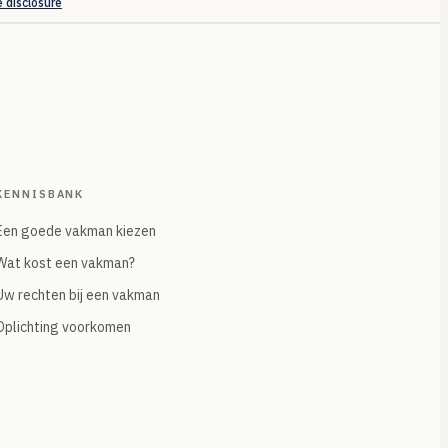
e disclosure
KENNISBANK
Een goede vakman kiezen
Wat kost een vakman?
Uw rechten bij een vakman
Oplichting voorkomen