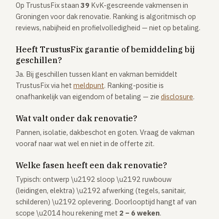
Op TrustusFix staan
39
KvK-gescreende vakmensen in
Groningen voor dak renovatie. Ranking is algoritmisch op
reviews, nabijheid en profielvolledigheid — niet op betaling.
Heeft TrustusFix garantie of bemiddeling bij
geschillen?
Ja. Bij geschillen tussen klant en vakman bemiddelt
TrustusFix via het
meldpunt
. Ranking-positie is
onafhankelijk van eigendom of betaling — zie
disclosure
.
Wat valt onder dak renovatie?
Pannen, isolatie, dakbeschot en goten. Vraag de vakman
vooraf naar wat wel en niet in de offerte zit.
Welke fasen heeft een dak renovatie?
Typisch: ontwerp \u2192 sloop \u2192 ruwbouw
(leidingen, elektra) \u2192 afwerking (tegels, sanitair,
schilderen) \u2192 oplevering. Doorlooptijd hangt af van
scope \u2014 hou rekening met
2 – 6 weken
.