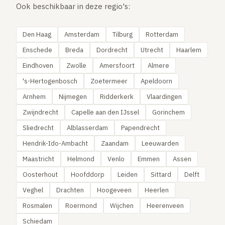
Ook beschikbaar in deze regio's:
Den Haag
Amsterdam
Tilburg
Rotterdam
Enschede
Breda
Dordrecht
Utrecht
Haarlem
Eindhoven
Zwolle
Amersfoort
Almere
's-Hertogenbosch
Zoetermeer
Apeldoorn
Arnhem
Nijmegen
Ridderkerk
Vlaardingen
Zwijndrecht
Capelle aan den IJssel
Gorinchem
Sliedrecht
Alblasserdam
Papendrecht
Hendrik-Ido-Ambacht
Zaandam
Leeuwarden
Maastricht
Helmond
Venlo
Emmen
Assen
Oosterhout
Hoofddorp
Leiden
Sittard
Delft
Veghel
Drachten
Hoogeveen
Heerlen
Rosmalen
Roermond
Wijchen
Heerenveen
Schiedam