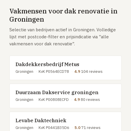
GRATIS TOOLS
Vakmensen voor dak renovatie in
Eerlijke-prijs-checker
Groningen
Besparingscalculator
Selectie van bedrijven actief in Groningen. Volledige
Subsidie-checker
lijst met postcode-filter en prijsindicatie via "alle
vakmensen voor dak renovatie".
Over ons
Meldpunt
Word vakman
Dakdekkersbedrijf Metus
Inloggen
Groningen
·
KvK P0564ECD78
·
4.9
104 reviews
Duurzaam Dakservice groningen
Groningen
·
KvK P00808ECFD
·
4.9
80 reviews
Levabe Daktechniek
Groningen
·
KvK P0441B35D6
·
5.0
71 reviews