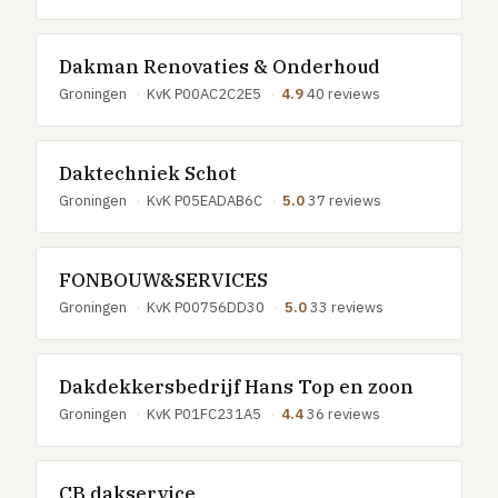
Dakman Renovaties & Onderhoud
Groningen
·
KvK P00AC2C2E5
·
4.9
40 reviews
Daktechniek Schot
Groningen
·
KvK P05EADAB6C
·
5.0
37 reviews
FONBOUW&SERVICES
Groningen
·
KvK P00756DD30
·
5.0
33 reviews
Dakdekkersbedrijf Hans Top en zoon
Groningen
·
KvK P01FC231A5
·
4.4
36 reviews
CB dakservice