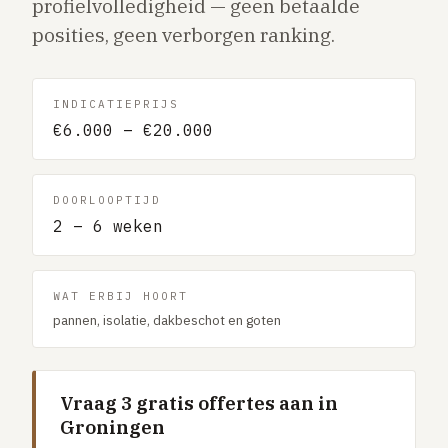
profielvolledigheid — geen betaalde
Gaslucht
posities, geen verborgen ranking.
Stroom uitgevallen
Buitengesloten
INDICATIEPRIJS
VERBOUW
€6.000 – €20.000
Badkamer renovatie
Keuken vervangen
DOORLOOPTIJD
Dakkapel plaatsen
2 – 6 weken
Dak renovatie
TUIN
WAT ERBIJ HOORT
pannen, isolatie, dakbeschot en goten
Tuin aanleg of renovatie
VERWARMING & KLIMAAT
CV-ketel vervangen
Vraag 3 gratis offertes aan in
Groningen
Warmtepomp plaatsen