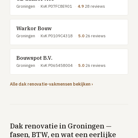
Groningen
·
KvK P07FC8E901
·
4.9
28 reviews
Warkor Bouw
Groningen
·
KvK P0109C4318
·
5.0
26 reviews
Bouwspot B.V.
Groningen
·
KvK P065458004
·
5.0
26 reviews
Alle dak renovatie-vakmensen bekijken ›
Dak renovatie in Groningen —
fasen, BTW, en wat een eerlijke