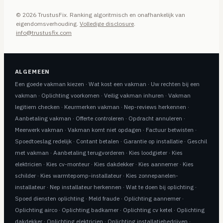
© 2026 TrustusFix. Ranking algoritmisch en onafhankelijk van
eigendomsverhouding.
Volledige disclosure
.
info@trustusfix.com
ALGEMEEN
Een goede vakman kiezen
·
Wat kost een vakman
·
Uw rechten bij een
vakman
·
Oplichting voorkomen
·
Veilig vakman inhuren
·
Vakman
legitiem checken
·
Keurmerken vakman
·
Nep-reviews herkennen
·
Aanbetaling vakman
·
Offerte controleren
·
Opdracht annuleren
·
Meerwerk vakman
·
Vakman komt niet opdagen
·
Factuur betwisten
·
Spoedtoeslag redelijk
·
Contant betalen
·
Garantie op installatie
·
Geschil
met vakman
·
Aanbetaling terugvorderen
·
Kies loodgieter
·
Kies
elektricien
·
Kies cv-monteur
·
Kies dakdekker
·
Kies aannemer
·
Kies
schilder
·
Kies warmtepomp-installateur
·
Kies zonnepanelen-
installateur
·
Nep installateur herkennen
·
Wat te doen bij oplichting
·
Spoed diensten oplichting
·
Meld fraude
·
Oplichting aannemer
·
Oplichting airco
·
Oplichting badkamer
·
Oplichting cv ketel
·
Oplichting
dakdekker
·
Oplichting elektricien
·
Oplichting installatiebedrijven
·