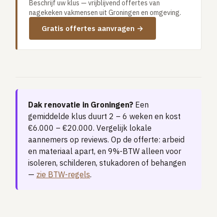
Beschrijf uw klus — vrijblijvend offertes van
Vloerverwarming aanleggen
nagekeken vakmensen uit Groningen en omgeving.
Airco installeren
Gratis offertes aanvragen →
Thermostaat installeren
ENERGIE
Zonnepanelen installeren
Spouwmuur isoleren
Dak renovatie in Groningen?
Een
ELEKTRA
gemiddelde klus duurt 2 – 6 weken en kost
Groepenkast vervangen
€6.000 – €20.000. Vergelijk lokale
Elektra uitbreiden
aannemers op reviews. Op de offerte: arbeid
en materiaal apart, en 9%-BTW alleen voor
isoleren, schilderen, stukadoren of behangen
Volledig overzicht — alle 23 klussen & prijsranges →
—
zie BTW-regels
.
23 klussen · publieke ranking
Tools