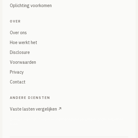
Oplichting voorkomen
OVER
Over ons
Hoe werkt het
Disclosure
Voorwaarden
Privacy
Contact
ANDERE DIENSTEN
Vaste lasten vergelijken ↗
Energie, internet, mobiel — onafhankelijke vergelijker onder hetzelfde
merk