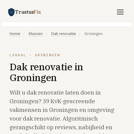
Trustus
Fix
Gratis offertes aanvragen
Home
/
Klussen
/
Dak renovatie
/
Groningen
Vind een vakman
Klussen
LOKAAL · GRONINGEN
Dak renovatie in
SPOED 24/7
Groningen
CV-storing
Airco-storing
Wilt u dak renovatie laten doen in
Warmtepomp-storing
Groningen? 39 KvK-gescreende
Lekkage
vakmensen in Groningen en omgeving
voor dak renovatie. Algoritmisch
Daklekkage
gerangschikt op reviews, nabijheid en
Afvoer verstopt