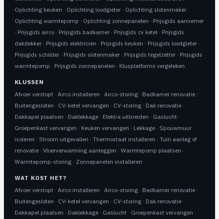
Oplichting keuken
·
Oplichting loodgieter
·
Oplichting slotenmaker
·
Oplichting warmtepomp
·
Oplichting zonnepanelen
·
Prijsgids aannemer
·
Prijsgids airco
·
Prijsgids badkamer
·
Prijsgids cv ketel
·
Prijsgids
dakdekker
·
Prijsgids elektricien
·
Prijsgids keuken
·
Prijsgids loodgieter
·
Prijsgids schilder
·
Prijsgids slotenmaker
·
Prijsgids tegelzetter
·
Prijsgids
warmtepomp
·
Prijsgids zonnepanelen
·
Klusplatforms vergeleken
KLUSSEN
Afvoer verstopt
·
Airco installeren
·
Airco-storing
·
Badkamer renovatie
·
Buitengesloten
·
CV-ketel vervangen
·
CV-storing
·
Dak renovatie
·
Dakkapel plaatsen
·
Daklekkage
·
Elektra uitbreiden
·
Gaslucht
·
Groepenkast vervangen
·
Keuken vervangen
·
Lekkage
·
Spouwmuur
isoleren
·
Stroom uitgevallen
·
Thermostaat installeren
·
Tuin aanleg of
renovatie
·
Vloerverwarming aanleggen
·
Warmtepomp plaatsen
·
Warmtepomp-storing
·
Zonnepanelen installeren
WAT KOST HET?
Afvoer verstopt
·
Airco installeren
·
Airco-storing
·
Badkamer renovatie
·
Buitengesloten
·
CV-ketel vervangen
·
CV-storing
·
Dak renovatie
·
Dakkapel plaatsen
·
Daklekkage
·
Gaslucht
·
Groepenkast vervangen
·