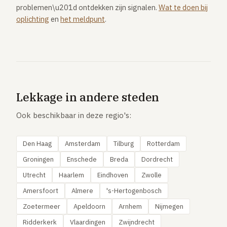
problemen\u201d ontdekken zijn signalen.
Wat te doen bij
oplichting
en
het meldpunt
.
Lekkage in andere steden
Ook beschikbaar in deze regio's:
Den Haag
Amsterdam
Tilburg
Rotterdam
Groningen
Enschede
Breda
Dordrecht
Utrecht
Haarlem
Eindhoven
Zwolle
Amersfoort
Almere
's-Hertogenbosch
Zoetermeer
Apeldoorn
Arnhem
Nijmegen
Ridderkerk
Vlaardingen
Zwijndrecht