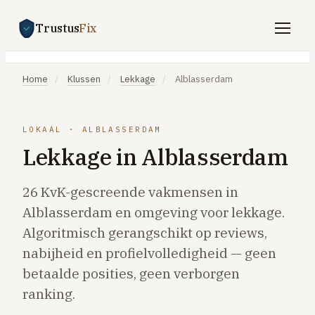
Trustus
Fix
Gratis offertes aanvragen
Home
/
Klussen
/
Lekkage
/
Alblasserdam
Vind een vakman
Klussen
LOKAAL · ALBLASSERDAM
Lekkage in Alblasserdam
SPOED 24/7
CV-storing
26 KvK-gescreende vakmensen in
Airco-storing
Alblasserdam en omgeving voor lekkage.
Algoritmisch gerangschikt op reviews,
Warmtepomp-storing
nabijheid en profielvolledigheid — geen
Lekkage
betaalde posities, geen verborgen
Daklekkage
ranking.
Afvoer verstopt