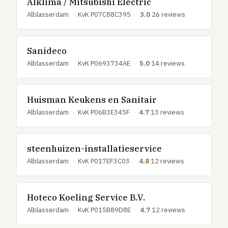
Alklima / Mitsubishi Electric
Alblasserdam
·
KvK P07C88C395
·
3.0
26 reviews
Sanideco
Alblasserdam
·
KvK P0693734AE
·
5.0
14 reviews
Huisman Keukens en Sanitair
Alblasserdam
·
KvK P06B3E345F
·
4.7
13 reviews
steenhuizen-installatieservice
Alblasserdam
·
KvK P017EF3C03
·
4.8
12 reviews
Hoteco Koeling Service B.V.
Alblasserdam
·
KvK P015B89D8E
·
4.7
12 reviews