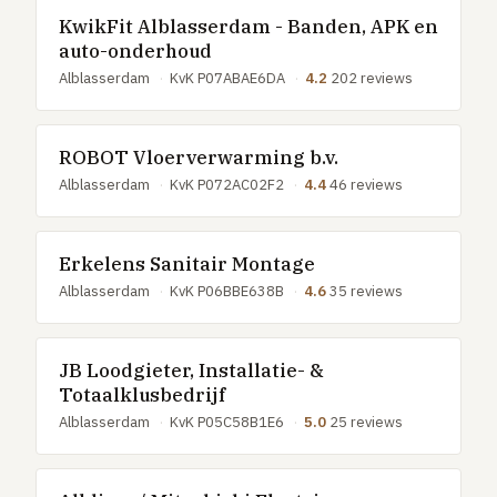
GRATIS TOOLS
KwikFit Alblasserdam - Banden, APK en
Eerlijke-prijs-checker
auto-onderhoud
Alblasserdam
·
KvK P07ABAE6DA
·
4.2
202 reviews
Besparingscalculator
Subsidie-checker
ROBOT Vloerverwarming b.v.
Over ons
Alblasserdam
·
KvK P072AC02F2
·
4.4
46 reviews
Meldpunt
Word vakman
Inloggen
Erkelens Sanitair Montage
Alblasserdam
·
KvK P06BBE638B
·
4.6
35 reviews
JB Loodgieter, Installatie- &
Totaalklusbedrijf
Alblasserdam
·
KvK P05C58B1E6
·
5.0
25 reviews