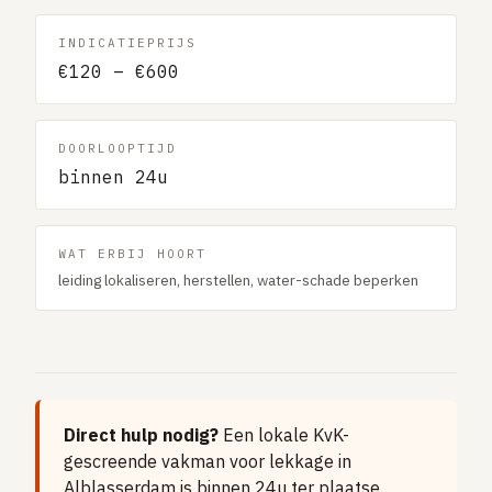
Gaslucht
INDICATIEPRIJS
Stroom uitgevallen
€120 – €600
Buitengesloten
VERBOUW
DOORLOOPTIJD
Badkamer renovatie
binnen 24u
Keuken vervangen
Dakkapel plaatsen
WAT ERBIJ HOORT
leiding lokaliseren, herstellen, water-schade beperken
Dak renovatie
TUIN
Tuin aanleg of renovatie
VERWARMING & KLIMAAT
CV-ketel vervangen
Direct hulp nodig?
Een lokale KvK-
gescreende vakman voor lekkage in
Warmtepomp plaatsen
Alblasserdam is binnen 24u ter plaatse.