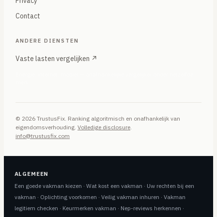
Privacy
Contact
ANDERE DIENSTEN
Vaste lasten vergelijken ↗
Energie, internet, mobiel — onafhankelijke vergelijker onder hetzelfde
merk
© 2026 TrustusFix. Ranking algoritmisch en onafhankelijk van
eigendomsverhouding.
Volledige disclosure
.
info@trustusfix.com
ALGEMEEN
Een goede vakman kiezen
·
Wat kost een vakman
·
Uw rechten bij een
vakman
·
Oplichting voorkomen
·
Veilig vakman inhuren
·
Vakman
legitiem checken
·
Keurmerken vakman
·
Nep-reviews herkennen
·