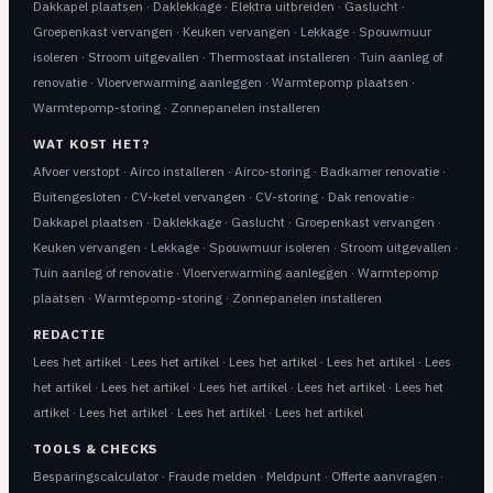
Dakkapel plaatsen
·
Daklekkage
·
Elektra uitbreiden
·
Gaslucht
·
Groepenkast vervangen
·
Keuken vervangen
·
Lekkage
·
Spouwmuur
isoleren
·
Stroom uitgevallen
·
Thermostaat installeren
·
Tuin aanleg of
renovatie
·
Vloerverwarming aanleggen
·
Warmtepomp plaatsen
·
Warmtepomp-storing
·
Zonnepanelen installeren
WAT KOST HET?
Afvoer verstopt
·
Airco installeren
·
Airco-storing
·
Badkamer renovatie
·
Buitengesloten
·
CV-ketel vervangen
·
CV-storing
·
Dak renovatie
·
Dakkapel plaatsen
·
Daklekkage
·
Gaslucht
·
Groepenkast vervangen
·
Keuken vervangen
·
Lekkage
·
Spouwmuur isoleren
·
Stroom uitgevallen
·
Tuin aanleg of renovatie
·
Vloerverwarming aanleggen
·
Warmtepomp
plaatsen
·
Warmtepomp-storing
·
Zonnepanelen installeren
REDACTIE
Lees het artikel
·
Lees het artikel
·
Lees het artikel
·
Lees het artikel
·
Lees
het artikel
·
Lees het artikel
·
Lees het artikel
·
Lees het artikel
·
Lees het
artikel
·
Lees het artikel
·
Lees het artikel
·
Lees het artikel
TOOLS & CHECKS
Besparingscalculator
·
Fraude melden
·
Meldpunt
·
Offerte aanvragen
·