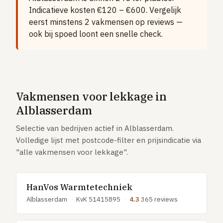
Vloerverwarming aanleggen
Indicatieve kosten €120 – €600. Vergelijk
eerst minstens 2 vakmensen op reviews —
Airco installeren
ook bij spoed loont een snelle check.
Thermostaat installeren
ENERGIE
Zonnepanelen installeren
Spouwmuur isoleren
Vakmensen voor lekkage in
Alblasserdam
ELEKTRA
Groepenkast vervangen
Selectie van bedrijven actief in Alblasserdam.
Volledige lijst met postcode-filter en prijsindicatie via
Elektra uitbreiden
"alle vakmensen voor lekkage".
Volledig overzicht — alle 23 klussen & prijsranges →
23 klussen · publieke ranking
HanVos Warmtetechniek
Alblasserdam
·
KvK 51415895
·
4.3
365 reviews
Tools