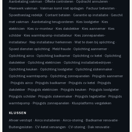
Aanbetaling vakman
·
Offerte controleren
·
Opdracht annuleren
·
Meerwerk vakman
·
Vakman komt niet opdagen
·
Factuur betwisten
·
Spoedtoeslag redelijk
·
Contant betalen
·
Garantie op installatie
·
Geschil
met vakman
·
Aanbetaling terugvorderen
·
Kies loodgieter
·
Kies
elektricien
·
Kies cv-monteur
·
Kies dakdekker
·
Kies aannemer
·
Kies
schilder
·
Kies warmtepomp-installateur
·
Kies zonnepanelen-
installateur
·
Nep installateur herkennen
·
Wat te doen bij oplichting
·
Spoed diensten oplichting
·
Meld fraude
·
Oplichting aannemer
·
Oplichting airco
·
Oplichting badkamer
·
Oplichting cv ketel
·
Oplichting
dakdekker
·
Oplichting elektricien
·
Oplichting installatiebedrijven
·
Oplichting keuken
·
Oplichting loodgieter
·
Oplichting slotenmaker
·
Oplichting warmtepomp
·
Oplichting zonnepanelen
·
Prijsgids aannemer
·
Prijsgids airco
·
Prijsgids badkamer
·
Prijsgids cv ketel
·
Prijsgids
dakdekker
·
Prijsgids elektricien
·
Prijsgids keuken
·
Prijsgids loodgieter
·
Prijsgids schilder
·
Prijsgids slotenmaker
·
Prijsgids tegelzetter
·
Prijsgids
warmtepomp
·
Prijsgids zonnepanelen
·
Klusplatforms vergeleken
KLUSSEN
Afvoer verstopt
·
Airco installeren
·
Airco-storing
·
Badkamer renovatie
·
Buitengesloten
·
CV-ketel vervangen
·
CV-storing
·
Dak renovatie
·