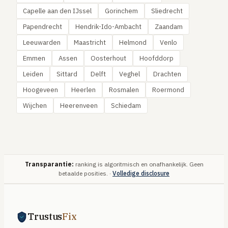
Capelle aan den IJssel
Gorinchem
Sliedrecht
Papendrecht
Hendrik-Ido-Ambacht
Zaandam
Leeuwarden
Maastricht
Helmond
Venlo
Emmen
Assen
Oosterhout
Hoofddorp
Leiden
Sittard
Delft
Veghel
Drachten
Hoogeveen
Heerlen
Rosmalen
Roermond
Wijchen
Heerenveen
Schiedam
Transparantie:
ranking is algoritmisch en onafhankelijk. Geen
betaalde posities. ·
Volledige disclosure
Trustus
Fix